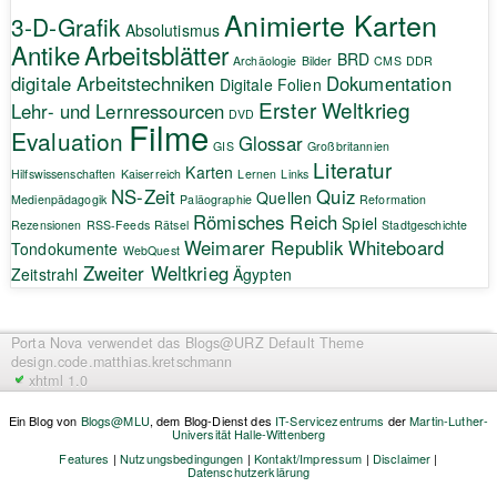
Animierte Karten
3-D-Grafik
Absolutismus
Antike
Arbeitsblätter
BRD
Archäologie
Bilder
CMS
DDR
digitale Arbeitstechniken
Dokumentation
Digitale Folien
Erster Weltkrieg
Lehr- und Lernressourcen
DVD
Filme
Evaluation
Glossar
GIS
Großbritannien
Literatur
Karten
Hilfswissenschaften
Kaiserreich
Lernen
Links
NS-Zeit
Quiz
Quellen
Medienpädagogik
Paläographie
Reformation
Römisches Reich
Spiel
Rezensionen
RSS-Feeds
Rätsel
Stadtgeschichte
Weimarer Republik
Whiteboard
Tondokumente
WebQuest
Zweiter Weltkrieg
Zeitstrahl
Ägypten
Porta Nova
verwendet das Blogs@URZ Default Theme
design.code.
matthias.kretschmann
xhtml 1.0
Ein Blog von
Blogs@MLU
, dem Blog-Dienst des
IT-Servicezentrums
der
Martin-Luther-
Universität Halle-Wittenberg
Features
|
Nutzungsbedingungen
|
Kontakt/Impressum
|
Disclaimer
|
Datenschutzerklärung