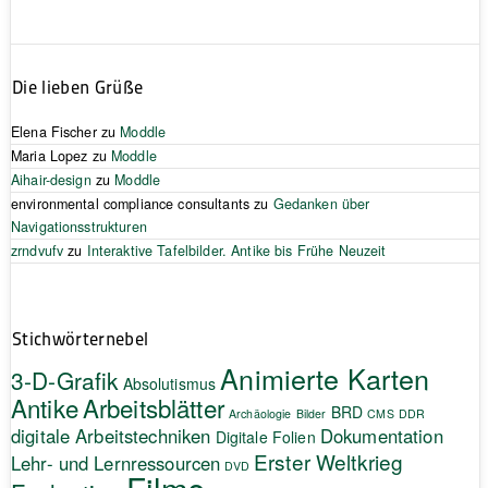
Die lieben Grüße
Elena Fischer
zu
Moddle
Maria Lopez
zu
Moddle
Aihair-design
zu
Moddle
environmental compliance consultants
zu
Gedanken über
Navigationsstrukturen
zrndvufv
zu
Interaktive Tafelbilder. Antike bis Frühe Neuzeit
Stichwörternebel
Animierte Karten
3-D-Grafik
Absolutismus
Antike
Arbeitsblätter
BRD
Archäologie
Bilder
CMS
DDR
digitale Arbeitstechniken
Dokumentation
Digitale Folien
Erster Weltkrieg
Lehr- und Lernressourcen
DVD
Filme