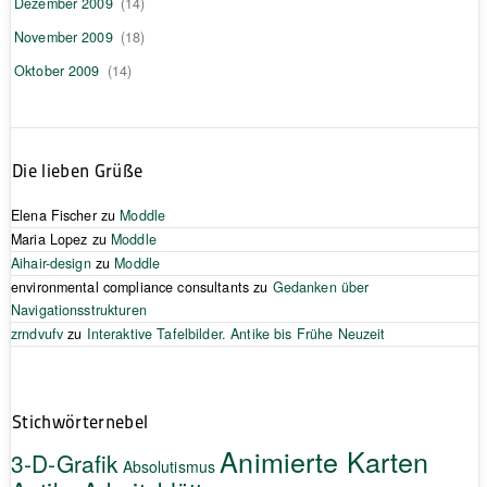
Dezember 2009
(14)
November 2009
(18)
Oktober 2009
(14)
Die lieben Grüße
Elena Fischer
zu
Moddle
Maria Lopez
zu
Moddle
Aihair-design
zu
Moddle
environmental compliance consultants
zu
Gedanken über
Navigationsstrukturen
zrndvufv
zu
Interaktive Tafelbilder. Antike bis Frühe Neuzeit
Stichwörternebel
Animierte Karten
3-D-Grafik
Absolutismus