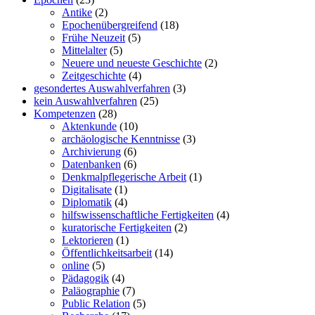
Antike
(2)
Epochenübergreifend
(18)
Frühe Neuzeit
(5)
Mittelalter
(5)
Neuere und neueste Geschichte
(2)
Zeitgeschichte
(4)
gesondertes Auswahlverfahren
(3)
kein Auswahlverfahren
(25)
Kompetenzen
(28)
Aktenkunde
(10)
archäologische Kenntnisse
(3)
Archivierung
(6)
Datenbanken
(6)
Denkmalpflegerische Arbeit
(1)
Digitalisate
(1)
Diplomatik
(4)
hilfswissenschaftliche Fertigkeiten
(4)
kuratorische Fertigkeiten
(2)
Lektorieren
(1)
Öffentlichkeitsarbeit
(14)
online
(5)
Pädagogik
(4)
Paläographie
(7)
Public Relation
(5)