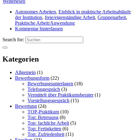
Weiterlesen
Autonomes Arbeiten
,
Einblick in praktische Arbeitsabläufe
der Institution
,
freie/eigenständige Arbeit
,
Gruppenarbeit
,
Praktische Arbeit/Anwendung
Kommentar hinterlassen
Search for:
Kategorien
Allgemein
(1)
Bewerbungsform
(22)
Bewerbungsunterlagen
(18)
Telefongespräch
(3)
Vermittelt über Praktikumsberater
(1)
Vorstellungsgespräch
(15)
Bewertung
(24)
TOP-Praktikum
(10)
Top: Betreuung
(8)
Top: fachliche Arbeit
(5)
Top: Fertigkeiten
(6)
Top: Zufriedenheit
(11)
Epochen
(23)