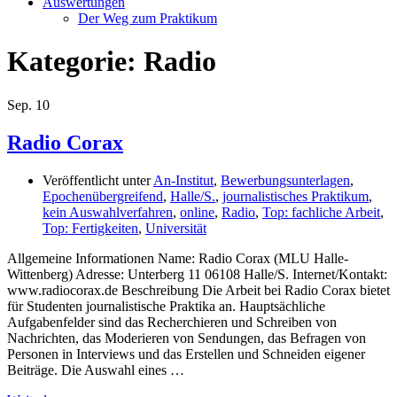
Auswertungen
Der Weg zum Praktikum
Kategorie:
Radio
Sep.
10
Radio Corax
Veröffentlicht unter
An-Institut
,
Bewerbungsunterlagen
,
Epochenübergreifend
,
Halle/S.
,
journalistisches Praktikum
,
kein Auswahlverfahren
,
online
,
Radio
,
Top: fachliche Arbeit
,
Top: Fertigkeiten
,
Universität
Allgemeine Informationen Name: Radio Corax (MLU Halle-
Wittenberg) Adresse: Unterberg 11 06108 Halle/S. Internet/Kontakt:
www.radiocorax.de Beschreibung Die Arbeit bei Radio Corax bietet
für Studenten journalistische Praktika an. Hauptsächliche
Aufgabenfelder sind das Recherchieren und Schreiben von
Nachrichten, das Moderieren von Sendungen, das Befragen von
Personen in Interviews und das Erstellen und Schneiden eigener
Beiträge. Die Auswahl eines …