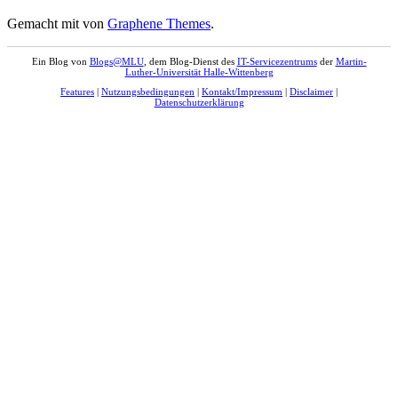
Gemacht mit
von
Graphene Themes
.
Ein Blog von
Blogs@MLU
, dem Blog-Dienst des
IT-Servicezentrums
der
Martin-
Luther-Universität Halle-Wittenberg
Features
|
Nutzungsbedingungen
|
Kontakt/Impressum
|
Disclaimer
|
Datenschutzerklärung