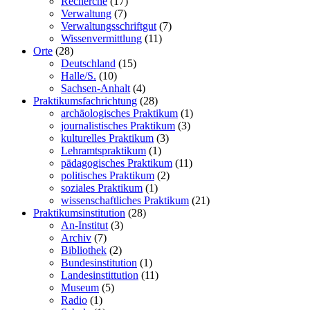
Recherche
(17)
Verwaltung
(7)
Verwaltungsschriftgut
(7)
Wissenvermittlung
(11)
Orte
(28)
Deutschland
(15)
Halle/S.
(10)
Sachsen-Anhalt
(4)
Praktikumsfachrichtung
(28)
archäologisches Praktikum
(1)
journalistisches Praktikum
(3)
kulturelles Praktikum
(3)
Lehramtspraktikum
(1)
pädagogisches Praktikum
(11)
politisches Praktikum
(2)
soziales Praktikum
(1)
wissenschaftliches Praktikum
(21)
Praktikumsinstitution
(28)
An-Institut
(3)
Archiv
(7)
Bibliothek
(2)
Bundesinstitution
(1)
Landesinstittution
(11)
Museum
(5)
Radio
(1)