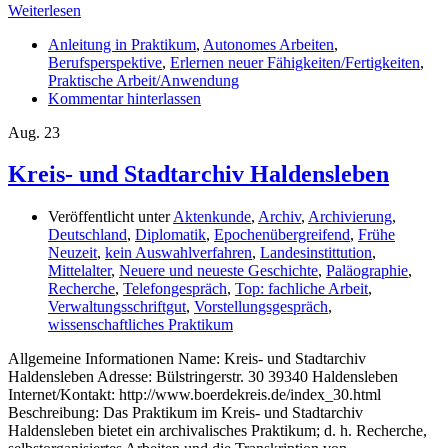
Weiterlesen
Anleitung in Praktikum
,
Autonomes Arbeiten
,
Berufsperspektive
,
Erlernen neuer Fähigkeiten/Fertigkeiten
,
Praktische Arbeit/Anwendung
Kommentar hinterlassen
Aug.
23
Kreis- und Stadtarchiv Haldensleben
Veröffentlicht unter
Aktenkunde
,
Archiv
,
Archivierung
,
Deutschland
,
Diplomatik
,
Epochenübergreifend
,
Frühe
Neuzeit
,
kein Auswahlverfahren
,
Landesinstittution
,
Mittelalter
,
Neuere und neueste Geschichte
,
Paläographie
,
Recherche
,
Telefongespräch
,
Top: fachliche Arbeit
,
Verwaltungsschriftgut
,
Vorstellungsgespräch
,
wissenschaftliches Praktikum
Allgemeine Informationen Name: Kreis- und Stadtarchiv
Haldensleben Adresse: Bülstringerstr. 30 39340 Haldensleben
Internet/Kontakt: http://www.boerdekreis.de/index_30.html
Beschreibung: Das Praktikum im Kreis- und Stadtarchiv
Haldensleben bietet ein archivalisches Praktikum; d. h. Recherche,