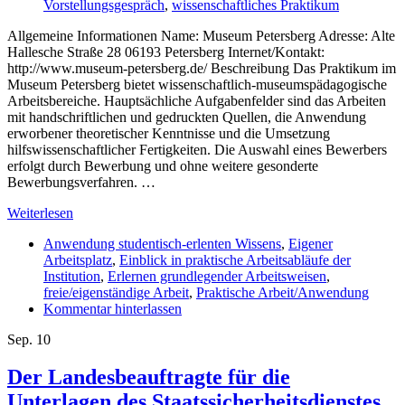
Vorstellungsgespräch
,
wissenschaftliches Praktikum
Allgemeine Informationen Name: Museum Petersberg Adresse: Alte
Hallesche Straße 28 06193 Petersberg Internet/Kontakt:
http://www.museum-petersberg.de/ Beschreibung Das Praktikum im
Museum Petersberg bietet wissenschaftlich-museumspädagogische
Arbeitsbereiche. Hauptsächliche Aufgabenfelder sind das Arbeiten
mit handschriftlichen und gedruckten Quellen, die Anwendung
erworbener theoretischer Kenntnisse und die Umsetzung
hilfswissenschaftlicher Fertigkeiten. Die Auswahl eines Bewerbers
erfolgt durch Bewerbung und ohne weitere gesonderte
Bewerbungsverfahren. …
Weiterlesen
Anwendung studentisch-erlenten Wissens
,
Eigener
Arbeitsplatz
,
Einblick in praktische Arbeitsabläufe der
Institution
,
Erlernen grundlegender Arbeitsweisen
,
freie/eigenständige Arbeit
,
Praktische Arbeit/Anwendung
Kommentar hinterlassen
Sep.
10
Der Landesbeauftragte für die
Unterlagen des Staatssicherheitsdienstes