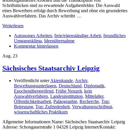
selbstorganisiertes Arbeiten und die Transkription von
Schriftstücken sind zu erwartende Aufgabenfelder. Die Auswahl
eines Bewerbers erfolgt durch Bewerbung und ohne ein gesondertes
Auswahlverfahren. Das Archiv schreibt …
Weiterlesen
Autonomes Arbeiten
,
freie/eigenständige Arbeit
,
freundliches
Umgangsklima
,
Ideenübernahme
Kommentar hinterlassen
Aug.
23
Sächsisches Staatsarchiv Leipzig
Veröffentlicht unter
Aktenkunde
,
Archiv
,
Bewerbungsunterlagen
,
Deutschland
,
Diplomatik
,
Epochenübergreifend
,
Frühe Neuzeit
,
kein
Auswahlverfahren
,
Landesinstittution
,
Mittelalter
,
Öffentlichkeitsarbeit
,
Paläographie
,
Recherche
,
Top:
Betreuung
,
Top: Zufriedenheit
,
Verwaltungsschriftgut
,
wissenschaftliches Praktikum
Allgemeine Informationen Name: Sächsisches Staatsarchiv Leipzig
Adresse: Schongauerstraße 1 04328 Leipzig Internet/Kontakt: