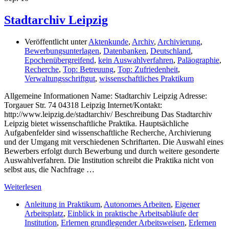
Stadtarchiv Leipzig
Veröffentlicht unter
Aktenkunde
,
Archiv
,
Archivierung
,
Bewerbungsunterlagen
,
Datenbanken
,
Deutschland
,
Epochenübergreifend
,
kein Auswahlverfahren
,
Paläographie
,
Recherche
,
Top: Betreuung
,
Top: Zufriedenheit
,
Verwaltungsschriftgut
,
wissenschaftliches Praktikum
Allgemeine Informationen Name: Stadtarchiv Leipzig Adresse:
Torgauer Str. 74 04318 Leipzig Internet/Kontakt:
http://www.leipzig.de/stadtarchiv/ Beschreibung Das Stadtarchiv
Leipzig bietet wissenschaftliche Praktika. Hauptsächliche
Aufgabenfelder sind wissenschaftliche Recherche, Archivierung
und der Umgang mit verschiedenen Schriftarten. Die Auswahl eines
Bewerbers erfolgt durch Bewerbung und durch weitere gesonderte
Auswahlverfahren. Die Institution schreibt die Praktika nicht von
selbst aus, die Nachfrage …
Weiterlesen
Anleitung in Praktikum
,
Autonomes Arbeiten
,
Eigener
Arbeitsplatz
,
Einblick in praktische Arbeitsabläufe der
Institution
,
Erlernen grundlegender Arbeitsweisen
,
Erlernen