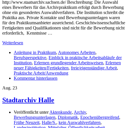
http://www.staatsarchiv.sachsen.de/ Beschreibung: Die Auswahl
eines Bewerbers für das Archivpraktikum erfolgt durch Bewerbung
ohne ein gesondertes Auswahlverfahren. Die Institution schreibt die
Praktika aus. Private Kontakte und Bewerbungsunterlagen waren
für den Praktikumsanbieter ausreichend. Geschichtwissenschaftliche
Fertigkeiten und Qualifikationen sind nicht für die Bewerbung nicht
erforderlich, Kenntnisse …
Weiterlesen
Anleitung in Praktikum
,
Autonomes Arbeiten
,
Berufsperspektive
,
Einblick in praktische Arbeitsabläufe der
Institution
,
Erlernen grundlegender Arbeitsweisen
,
Erlernen
neuer Fähigkeiten/Fertigkeiten
,
freie/eigenständige Arbeit
,
Praktische Arbeit/Anwendung
Kommentar hinterlassen
Aug.
23
Stadtarchiv Halle
Veröffentlicht unter
Aktenkunde
,
Archiv
,
Bewerbungsunterlagen
,
Diplomatik
,
Epochenübergreifend
,
Frühe Neuzeit
,
Halle/S.
,
kein Auswahlverfahren
,
Landesinstittution
,
Mittelalter
,
Öffentlichkeitsarbeit
,