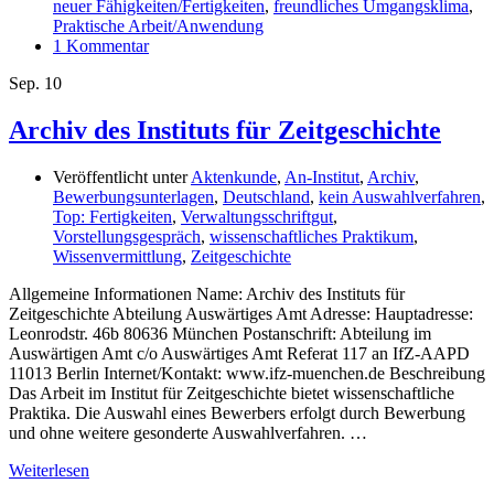
neuer Fähigkeiten/Fertigkeiten
,
freundliches Umgangsklima
,
Praktische Arbeit/Anwendung
1 Kommentar
Sep.
10
Archiv des Instituts für Zeitgeschichte
Veröffentlicht unter
Aktenkunde
,
An-Institut
,
Archiv
,
Bewerbungsunterlagen
,
Deutschland
,
kein Auswahlverfahren
,
Top: Fertigkeiten
,
Verwaltungsschriftgut
,
Vorstellungsgespräch
,
wissenschaftliches Praktikum
,
Wissenvermittlung
,
Zeitgeschichte
Allgemeine Informationen Name: Archiv des Instituts für
Zeitgeschichte Abteilung Auswärtiges Amt Adresse: Hauptadresse:
Leonrodstr. 46b 80636 München Postanschrift: Abteilung im
Auswärtigen Amt c/o Auswärtiges Amt Referat 117 an IfZ-AAPD
11013 Berlin Internet/Kontakt: www.ifz-muenchen.de Beschreibung
Das Arbeit im Institut für Zeitgeschichte bietet wissenschaftliche
Praktika. Die Auswahl eines Bewerbers erfolgt durch Bewerbung
und ohne weitere gesonderte Auswahlverfahren. …
Weiterlesen