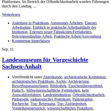
Plattformen. Im Bereich der Öffentlichkeitsarbeit wurden Führungen
durch den Landtag …
Weiterlesen
Anleitung in Praktikum
,
Autonomes Arbeiten
,
Eigener
Arbeitsplatz
,
Einblick in praktische Arbeitsabläufe der
Institution
,
Erlernen neuer Fähigkeiten/Fertigkeiten
,
freie/eigenständige Arbeit
,
Praktische Arbeit/Anwendung
Kommentar hinterlassen
Sep.
11
Landesmuseum für Vorgeschichte
Sachsen-Anhalt
Veröffentlicht unter
Aktenkunde
,
archäologische Kenntnisse
,
archäologisches Praktikum
,
Archiv
,
Archivierung
,
Bewerbungsunterlagen
,
Bibliothek
,
Epochenübergreifend
,
Halle/S.
,
hilfswissenschaftliche Fertigkeiten
,
kein
Auswahlverfahren
,
Landesinstittution
,
Öffentlichkeitsarbeit
,
Pädagogik
,
pädagogisches Praktikum
,
Paläographie
,
Recherche
,
Top: Betreuung
,
Top: Zufriedenheit
,
Vorstellungsgespräch
,
wissenschaftliches Praktikum
,