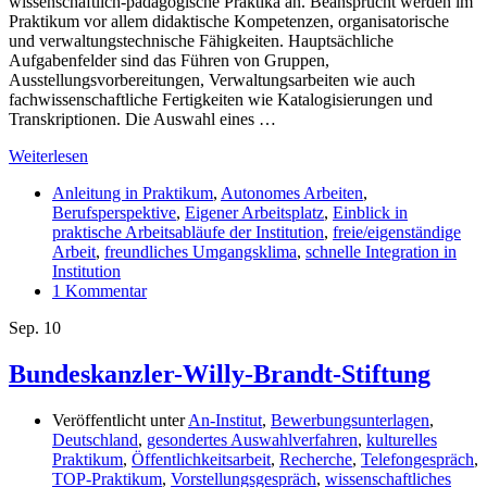
wissenschaftlich-pädagogische Praktika an. Beansprucht werden im
Praktikum vor allem didaktische Kompetenzen, organisatorische
und verwaltungstechnische Fähigkeiten. Hauptsächliche
Aufgabenfelder sind das Führen von Gruppen,
Ausstellungsvorbereitungen, Verwaltungsarbeiten wie auch
fachwissenschaftliche Fertigkeiten wie Katalogisierungen und
Transkriptionen. Die Auswahl eines …
Weiterlesen
Anleitung in Praktikum
,
Autonomes Arbeiten
,
Berufsperspektive
,
Eigener Arbeitsplatz
,
Einblick in
praktische Arbeitsabläufe der Institution
,
freie/eigenständige
Arbeit
,
freundliches Umgangsklima
,
schnelle Integration in
Institution
1 Kommentar
Sep.
10
Bundeskanzler-Willy-Brandt-Stiftung
Veröffentlicht unter
An-Institut
,
Bewerbungsunterlagen
,
Deutschland
,
gesondertes Auswahlverfahren
,
kulturelles
Praktikum
,
Öffentlichkeitsarbeit
,
Recherche
,
Telefongespräch
,
TOP-Praktikum
,
Vorstellungsgespräch
,
wissenschaftliches