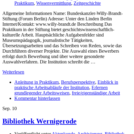
Praktikum
,
Wissenvermittlung
,
Zeitgeschichte
Allgemeine Informationen Name: Bundeskanzler-Willy-Brandt-
Stiftung (Forum Berlin) Adresse: Unter den Linden Berlin
Internet/Kontakt: www.willy-brandt.de Beschreibung Das
Praktikum in der Stiftung bietet geschichtswissenschaftlich-
kulturelle Arbeit. Hauptsächliche Aufgabenfelder sind
Museumspädagogik, journalistische Tätigkeiten,
Übersetzungsarbeiten und das Schreiben von Reden, sowie das
Durchführen diverser Projekte. Die Auswahl eines Bewerbers
erfolgt durch Bewerbung und über weitere gesonderte
Auswahlverfahren. Die Institution schreibt die …
Weiterlesen
Anleitung in Praktikum
,
Berufsperspektive
,
Einblick in
praktische Arbeitsabläufe der Institution
,
Erlernen
grundlegender Arbeitsweisen
,
freie/eigenständige Arbeit
Kommentar hinterlassen
Sep.
10
Bibliothek Wernigerode
Veröffentlicht unter
Aktenkunde
,
Archivierung
,
Bibliothek
,