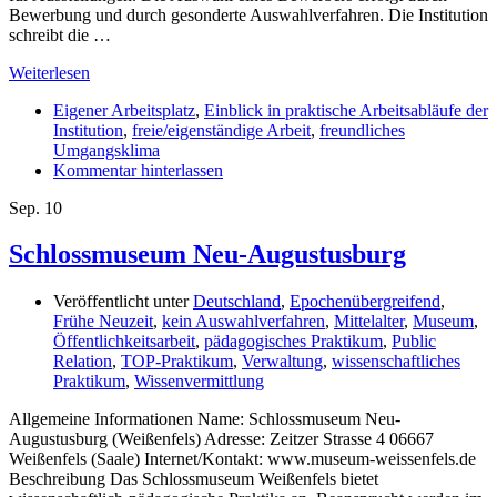
Bewerbung und durch gesonderte Auswahlverfahren. Die Institution
schreibt die …
Weiterlesen
Eigener Arbeitsplatz
,
Einblick in praktische Arbeitsabläufe der
Institution
,
freie/eigenständige Arbeit
,
freundliches
Umgangsklima
Kommentar hinterlassen
Sep.
10
Schlossmuseum Neu-Augustusburg
Veröffentlicht unter
Deutschland
,
Epochenübergreifend
,
Frühe Neuzeit
,
kein Auswahlverfahren
,
Mittelalter
,
Museum
,
Öffentlichkeitsarbeit
,
pädagogisches Praktikum
,
Public
Relation
,
TOP-Praktikum
,
Verwaltung
,
wissenschaftliches
Praktikum
,
Wissenvermittlung
Allgemeine Informationen Name: Schlossmuseum Neu-
Augustusburg (Weißenfels) Adresse: Zeitzer Strasse 4 06667
Weißenfels (Saale) Internet/Kontakt: www.museum-weissenfels.de
Beschreibung Das Schlossmuseum Weißenfels bietet