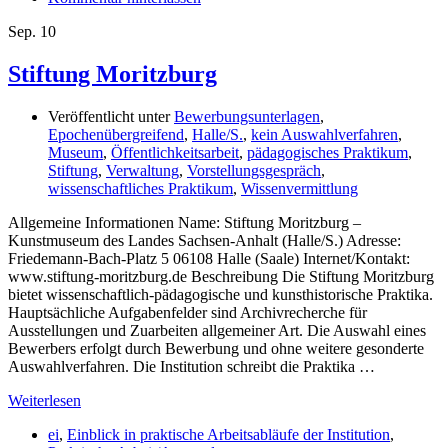
Sep.
10
Stiftung Moritzburg
Veröffentlicht unter
Bewerbungsunterlagen
,
Epochenübergreifend
,
Halle/S.
,
kein Auswahlverfahren
,
Museum
,
Öffentlichkeitsarbeit
,
pädagogisches Praktikum
,
Stiftung
,
Verwaltung
,
Vorstellungsgespräch
,
wissenschaftliches Praktikum
,
Wissenvermittlung
Allgemeine Informationen Name: Stiftung Moritzburg –
Kunstmuseum des Landes Sachsen-Anhalt (Halle/S.) Adresse:
Friedemann-Bach-Platz 5 06108 Halle (Saale) Internet/Kontakt:
www.stiftung-moritzburg.de Beschreibung Die Stiftung Moritzburg
bietet wissenschaftlich-pädagogische und kunsthistorische Praktika.
Hauptsächliche Aufgabenfelder sind Archivrecherche für
Ausstellungen und Zuarbeiten allgemeiner Art. Die Auswahl eines
Bewerbers erfolgt durch Bewerbung und ohne weitere gesonderte
Auswahlverfahren. Die Institution schreibt die Praktika …
Weiterlesen
ei
,
Einblick in praktische Arbeitsabläufe der Institution
,