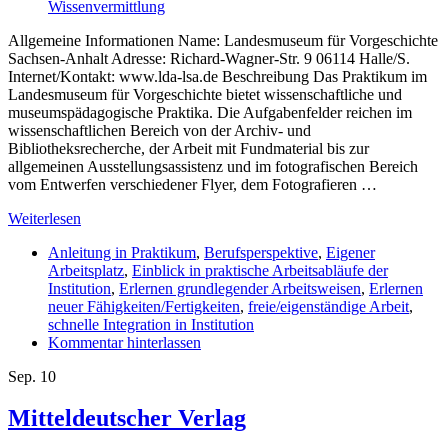
Wissenvermittlung
Allgemeine Informationen Name: Landesmuseum für Vorgeschichte
Sachsen-Anhalt Adresse: Richard-Wagner-Str. 9 06114 Halle/S.
Internet/Kontakt: www.lda-lsa.de Beschreibung Das Praktikum im
Landesmuseum für Vorgeschichte bietet wissenschaftliche und
museumspädagogische Praktika. Die Aufgabenfelder reichen im
wissenschaftlichen Bereich von der Archiv- und
Bibliotheksrecherche, der Arbeit mit Fundmaterial bis zur
allgemeinen Ausstellungsassistenz und im fotografischen Bereich
vom Entwerfen verschiedener Flyer, dem Fotografieren …
Weiterlesen
Anleitung in Praktikum
,
Berufsperspektive
,
Eigener
Arbeitsplatz
,
Einblick in praktische Arbeitsabläufe der
Institution
,
Erlernen grundlegender Arbeitsweisen
,
Erlernen
neuer Fähigkeiten/Fertigkeiten
,
freie/eigenständige Arbeit
,
schnelle Integration in Institution
Kommentar hinterlassen
Sep.
10
Mitteldeutscher Verlag