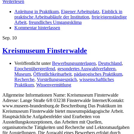
Weiterlesen
Anleitung in Praktikum
,
Eigener Arbeitsplatz
,
Einblick in
praktische Arbeitsabläufe der Institution
,
freie/eigenständige
Arbeit
,
freundliches Umgangsklima
Kommentar hinterlassen
Sep.
10
Kreismuseum Finsterwalde
Veröffentlicht unter
Bewerbungsunterlagen
,
Deutschland
,
Epochenübergreifend
,
gesondertes Auswahlverfahren
,
Museum
,
Öffentlichkeitsarbeit
,
pädagogisches Praktikum
,
Recherche
,
Vorstellungsgespräch
,
wissenschaftliches
Praktikum
,
Wissenvermittlung
Allgemeine Informationen Name: Kreismuseum Finsterwalde
Adresse: Lange Straße 6/8 03238 Finsterwalde Internet/Kontakt:
www.museen-brandenburg.de Beschreibung Das Praktikum im
Kreismuseum Finsterwalde bietet museumspädagogische Arbeit.
Hauptsächliche Aufgabenfelder sind Erarbeiten von
Ausstellungskonzeptionen, das Arbeiten mit Quellen,
organisatorische Tätigkeiten und Recherche und Lektoratsaufgaben
für Ausstellungen. Die Auswahl eines Bewerbers erfolgt durch