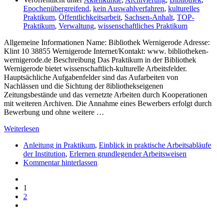
Epochenübergreifend
,
kein Auswahlverfahren
,
kulturelles
Praktikum
,
Öffentlichkeitsarbeit
,
Sachsen-Anhalt
,
TOP-
Praktikum
,
Verwaltung
,
wissenschaftliches Praktikum
Allgemeine Informationen Name: Bibliothek Wernigerode Adresse:
Klint 10 38855 Wernigerode Internet/Kontakt: www. bibliotheken-
wernigerode.de Beschreibung Das Praktikum in der Bibliothek
Wernigerode bietet wissenschaftlich-kulturelle Arbeitsfelder.
Hauptsächliche Aufgabenfelder sind das Aufarbeiten von
Nachlässen und die Sichtung der 8ibliothekseigenen
Zeitungsbestände und das vernetzte Arbeiten durch Kooperationen
mit weiteren Archiven. Die Annahme eines Bewerbers erfolgt durch
Bewerbung und ohne weitere …
Weiterlesen
Anleitung in Praktikum
,
Einblick in praktische Arbeitsabläufe
der Institution
,
Erlernen grundlegender Arbeitsweisen
Kommentar hinterlassen
1
2