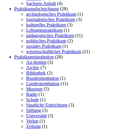
Sachsen-Anhalt
(4)
Praktikumsfachrichtung
(28)
archäologisches Praktikum
(1)
journalistisches Praktikum
(3)
kulturelles Praktikum
(3)
Lehramtspraktikum
(1)
pädagogisches Praktikum
(11)
politisches Praktikum
(2)
soziales Praktikum
(1)
wissenschaftliches Praktikum
(21)
Praktikumsinstitution
(28)
An-Institut
(3)
Archiv
(7)
Bibliothek
(2)
Bundesinstitution
(1)
Landesinstittution
(11)
Museum
(5)
Radio
(1)
Schule
(1)
Staatliche Einrichtung
(3)
Stiftung
(3)
Universität
(3)
Verlag
(1)
Zeitung
(1)