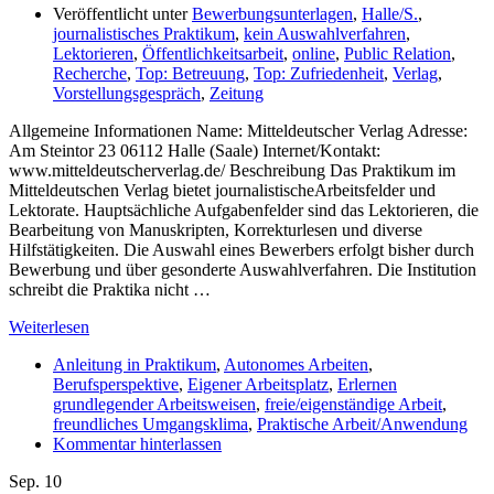
Veröffentlicht unter
Bewerbungsunterlagen
,
Halle/S.
,
journalistisches Praktikum
,
kein Auswahlverfahren
,
Lektorieren
,
Öffentlichkeitsarbeit
,
online
,
Public Relation
,
Recherche
,
Top: Betreuung
,
Top: Zufriedenheit
,
Verlag
,
Vorstellungsgespräch
,
Zeitung
Allgemeine Informationen Name: Mitteldeutscher Verlag Adresse:
Am Steintor 23 06112 Halle (Saale) Internet/Kontakt:
www.mitteldeutscherverlag.de/ Beschreibung Das Praktikum im
Mitteldeutschen Verlag bietet journalistischeArbeitsfelder und
Lektorate. Hauptsächliche Aufgabenfelder sind das Lektorieren, die
Bearbeitung von Manuskripten, Korrekturlesen und diverse
Hilfstätigkeiten. Die Auswahl eines Bewerbers erfolgt bisher durch
Bewerbung und über gesonderte Auswahlverfahren. Die Institution
schreibt die Praktika nicht …
Weiterlesen
Anleitung in Praktikum
,
Autonomes Arbeiten
,
Berufsperspektive
,
Eigener Arbeitsplatz
,
Erlernen
grundlegender Arbeitsweisen
,
freie/eigenständige Arbeit
,
freundliches Umgangsklima
,
Praktische Arbeit/Anwendung
Kommentar hinterlassen
Sep.
10