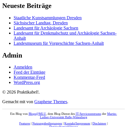
Neueste Beiträge
Staatliche Kunstsammlungen Dresden
Sächsischer Landtag, Dresden
Landesamt für Archäologie Sachsen
Landesamt für Denkmalschutz und Archäologie Sachsen-
Anhalt
Landesmuseum für Vorgeschichte Sachsen-Anhalt
Admin
Anmelden
Feed der Einträge
Kommentar-Feed
WordPress.org
© 2026 Praktikabel!.
Gemacht mit
von
Graphene Themes
.
Ein Blog von
Blogs@MLU
, dem Blog-Dienst des
IT-Servicezentrums
der
Martin-
Luther-Universität Halle-Wittenberg
Features
|
Nutzungsbedingungen
|
Kontakt/Impressum
|
Disclaimer
|
Datenschutzerklärung