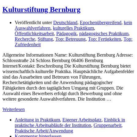
Kulturstiftung Bernburg
Veröffentlicht unter
Deutschland
,
Epochenübergreifend
,
kein
Auswahlverfahren
,
kulturelles Praktikum
,
Öffentlichkeitsarbeit
,
Pädagogik
,
pädagogisches Praktikum
,
Recherche
,
Stiftung
,
Top: Betreuung
,
Top: Fertigkeiten
,
Top:
Zufriedenheit
Allgemeine Informationen Name: Kulturstiftung Bernburg Adresse:
Schlossstraße 24 Schloss Bernburg 06406 Bernburg
Internet/Kontakt: Beschreibung Die Kulturstiftung Bernburg bietet
wissenschaftlich-kulturelle Praktika. Hauptsächliche Aufgabenfelder
sind das Ausarbeiten und Betreuen von Führungen,
Recherchetätigkeiten und die Anwendung pädagogischer
Fähigkeiten durch den tagtäglichen Umgang mit Gruppen. Die
Auswahl eines Bewerbers erfolgt durch Bewerbung und ohne
weitere gesonderte Auswahlverfahren. Die Institution …
Weiterlesen
Anleitung in Praktikum
,
Eigener Arbeitsplatz
,
Einblick in
praktische Arbeitsabläufe der Institution
,
Gruppenarbeit
,
Praktische Arbeit/Anwendung
Kommentar hinterlassen