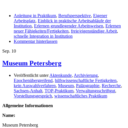
Anleitung in Praktikum
,
Berufsperspektive
,
Eigener
Arbeitsplatz
,
Einblick in praktische Arbeitsabläufe der
Institution
,
Erlernen grundlegender Arbeitsweisen
,
Erlernen
neuer Fähigkeiten/Fertigkeiten
,
freie/eigenständige Arbeit
,
schnelle Integration in Institution
Kommentar hinterlassen
Sep.
10
Museum Petersberg
Veröffentlicht unter
Aktenkunde
,
Archivierung
,
Epochenübergreifend
,
hilfswissenschaftliche Fertigkeiten
,
kein Auswahlverfahren
,
Museum
,
Paläographie
,
Recherche
,
Sachsen-Anhalt
,
TOP-Praktikum
,
Verwaltungsschriftgut
,
Vorstellungsgespräch
,
wissenschaftliches Praktikum
Allgemeine Informationen
Name:
Museum Petersberg