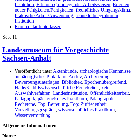
Institution
,
Erlernen grundlegender Arbeitsweisen
,
Erlernen
neuer Fähigkeiten/Fertigkeiten
,
freundliches Umgangsklima
,
Praktische Arbeit/Anwendung
,
schnelle Integration in
Institution
Kommentar hinterlassen
Sep.
11
Landesmuseum für Vorgeschichte
Sachsen-Anhalt
Veröffentlicht unter
Aktenkunde
,
archäologische Kenntnisse
,
archäologisches Praktikum
,
Archiv
,
Archivierung
,
Bewerbungsunterlagen
,
Bibliothek
,
Epochenübergreifend
,
Halle/S.
,
hilfswissenschaftliche Fertigkeiten
,
kein
Auswahlverfahren
,
Landesinstittution
,
Öffentlichkeitsarbeit
,
Pädagogik
,
pädagogisches Praktikum
,
Paläographie
,
Recherche
,
Top: Betreuung
,
Top: Zufriedenheit
,
Vorstellungsgespräch
,
wissenschaftliches Praktikum
,
Wissenvermittlung
Allgemeine Informationen
Name: