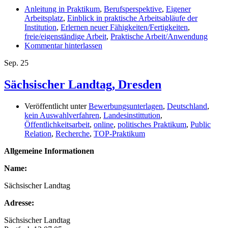
Anleitung in Praktikum
,
Berufsperspektive
,
Eigener
Arbeitsplatz
,
Einblick in praktische Arbeitsabläufe der
Institution
,
Erlernen neuer Fähigkeiten/Fertigkeiten
,
freie/eigenständige Arbeit
,
Praktische Arbeit/Anwendung
Kommentar hinterlassen
Sep.
25
Sächsischer Landtag, Dresden
Veröffentlicht unter
Bewerbungsunterlagen
,
Deutschland
,
kein Auswahlverfahren
,
Landesinstittution
,
Öffentlichkeitsarbeit
,
online
,
politisches Praktikum
,
Public
Relation
,
Recherche
,
TOP-Praktikum
Allgemeine Informationen
Name:
Sächsischer Landtag
Adresse:
Sächsischer Landtag