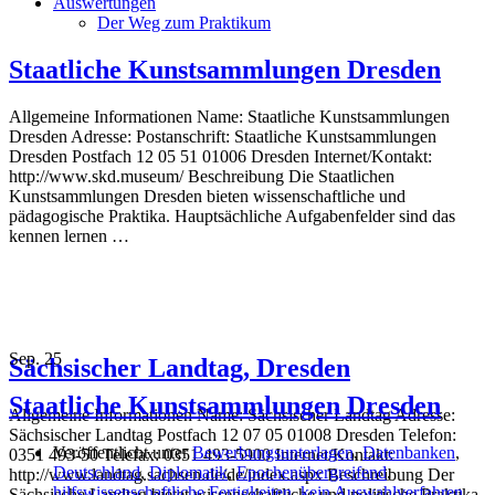
Auswertungen
Der Weg zum Praktikum
Staatliche Kunstsammlungen Dresden
Allgemeine Informationen Name: Staatliche Kunstsammlungen
Dresden Adresse: Postanschrift: Staatliche Kunstsammlungen
Dresden Postfach 12 05 51 01006 Dresden Internet/Kontakt:
http://www.skd.museum/ Beschreibung Die Staatlichen
Kunstsammlungen Dresden bieten wissenschaftliche und
pädagogische Praktika. Hauptsächliche Aufgabenfelder sind das
kennen lernen …
Sep.
25
Sächsischer Landtag, Dresden
Staatliche Kunstsammlungen Dresden
Allgemeine Informationen Name: Sächsischer Landtag Adresse:
Sächsischer Landtag Postfach 12 07 05 01008 Dresden Telefon:
Veröffentlicht unter
Bewerbungsunterlagen
,
Datenbanken
,
0351 493-50 Telefax: 0351 493-5900 Internet/Kontakt:
Deutschland
,
Diplomatik
,
Epochenübergreifend
,
http://www.landtag.sachsen.de/de/index.aspx Beschreibung Der
hilfswissenschaftliche Fertigkeiten
,
kein Auswahlverfahren
,
Sächsische Landtag bietet wissenschaftliche und politische Praktika.