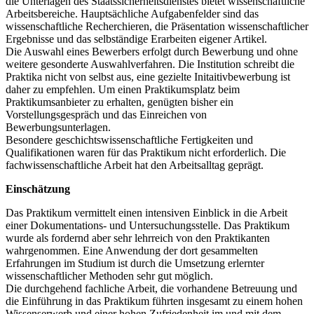
die Unterlagen des Staatssicherheitsdienstes bietet wissenschaftliche
Arbeitsbereiche. Hauptsächliche Aufgabenfelder sind das
wissenschaftliche Recherchieren, die Präsentation wissenschaftlicher
Ergebnisse und das selbständige Erarbeiten eigener Artikel.
Die Auswahl eines Bewerbers erfolgt durch Bewerbung und ohne
weitere gesonderte Auswahlverfahren. Die Institution schreibt die
Praktika nicht von selbst aus, eine gezielte Initaitivbewerbung ist
daher zu empfehlen. Um einen Praktikumsplatz beim
Praktikumsanbieter zu erhalten, genügten bisher ein
Vorstellungsgespräch und das Einreichen von
Bewerbungsunterlagen.
Besondere geschichtswissenschaftliche Fertigkeiten und
Qualifikationen waren für das Praktikum nicht erforderlich. Die
fachwissenschaftliche Arbeit hat den Arbeitsalltag geprägt.
Einschätzung
Das Praktikum vermittelt einen intensiven Einblick in die Arbeit
einer Dokumentations- und Untersuchungsstelle. Das Praktikum
wurde als fordernd aber sehr lehrreich von den Praktikanten
wahrgenommen. Eine Anwendung der dort gesammelten
Erfahrungen im Studium ist durch die Umsetzung erlernter
wissenschaftlicher Methoden sehr gut möglich.
Die durchgehend fachliche Arbeit, die vorhandene Betreuung und
die Einführung in das Praktikum führten insgesamt zu einem hohen
Wissenserwerb und einer hohen Zufriedenheit im und mit dem