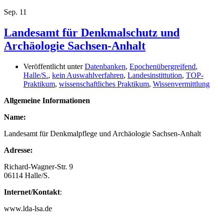
Sep.
11
Landesamt für Denkmalschutz und
Archäologie Sachsen-Anhalt
Veröffentlicht unter
Datenbanken
,
Epochenübergreifend
,
Halle/S.
,
kein Auswahlverfahren
,
Landesinstittution
,
TOP-
Praktikum
,
wissenschaftliches Praktikum
,
Wissenvermittlung
Allgemeine Informationen
Name:
Landesamt für Denkmalpflege und Archäologie Sachsen-Anhalt
Adresse:
Richard-Wagner-Str. 9
06114 Halle/S.
Internet/Kontakt
:
www.lda-lsa.de