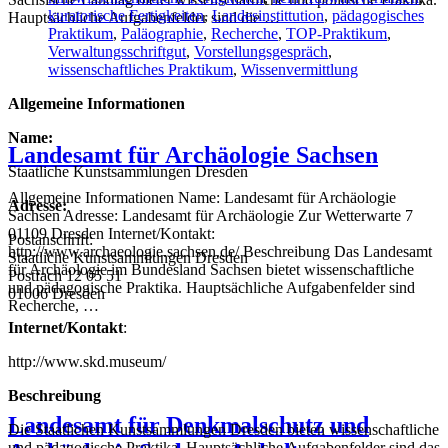
kuratorische Fertigkeiten
,
Landesinstittution
,
pädagogisches
Hauptsächliche Aufgabenfelder sind die …
Praktikum
,
Paläographie
,
Recherche
,
TOP-Praktikum
,
Verwaltungsschriftgut
,
Vorstellungsgespräch
,
wissenschaftliches Praktikum
,
Wissenvermittlung
Allgemeine Informationen
Name:
Landesamt für Archäologie Sachsen
Staatliche Kunstsammlungen Dresden
Allgemeine Informationen Name: Landesamt für Archäologie
Adresse:
Sachsen Adresse: Landesamt für Archäologie Zur Wetterwarte 7
01109 Dresden Internet/Kontakt:
Postanschrift:
http://www.archaeologie.sachsen.de/ Beschreibung Das Landesamt
Staatliche Kunstsammlungen Dresden
für Archäologie im Bundesland Sachsen bietet wissenschaftliche
Postfach 12 05 51
und pädagogische Praktika. Hauptsächliche Aufgabenfelder sind
01006 Dresden
Recherche, …
Internet/Kontakt
:
http://www.skd.museum/
Beschreibung
Landesamt für Denkmalschutz und
Die Staatlichen Kunstsammlungen Dresden bieten wissenschaftliche
und pädagogische Praktika. Hauptsächliche Aufgabenfelder sind das