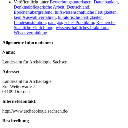
Veröffentlicht unter
Bewerbungsunterlagen
,
Datenbanken
,
Denkmalpflegerische Arbeit
,
Deutschland
,
Epochenübergreifend
,
hilfswissenschaftliche Fertigkeiten
,
kein Auswahlverfahren
,
kuratorische Fertigkeiten
,
Landesinstittution
,
pädagogisches Praktikum
,
Recherche
,
Staatliche Einrichtung
,
wissenschaftliches Praktikum
,
Wissenvermittlung
Allgemeine Informationen
Name:
Landesamt für Archäologie Sachsen
Adresse:
Landesamt für Archäologie
Zur Wetterwarte 7
01109 Dresden
Internet/Kontakt
:
http://www.archaeologie.sachsen.de/
Beschreibung