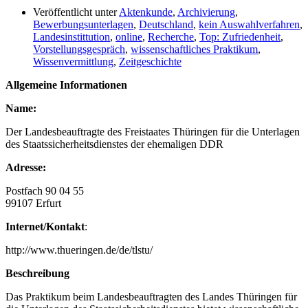
Veröffentlicht unter
Aktenkunde
,
Archivierung
,
Bewerbungsunterlagen
,
Deutschland
,
kein Auswahlverfahren
,
Landesinstittution
,
online
,
Recherche
,
Top: Zufriedenheit
,
Vorstellungsgespräch
,
wissenschaftliches Praktikum
,
Wissenvermittlung
,
Zeitgeschichte
Allgemeine Informationen
Name:
Der Landesbeauftragte des Freistaates Thüringen für die Unterlagen
des Staatssicherheitsdienstes der ehemaligen DDR
Adresse:
Postfach 90 04 55
99107 Erfurt
Internet/Kontakt
:
http://www.thueringen.de/de/tlstu/
Beschreibung
Das Praktikum beim Landesbeauftragten des Landes Thüringen für