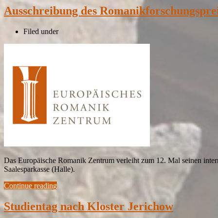
Ausschreibung des Romanikforschungsprei
Filed under
Das Europäische Romanik Zentrum verleiht zum 12. Mal seinen intern
Saalesparkasse (Halle).
Continue reading
Studientag nach Kloster Jerichow