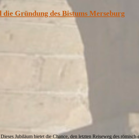
nd die Gründung des Bistums Merseburg
ieses Jubiläum bietet die Chance, den letzten Reiseweg des römisch-de