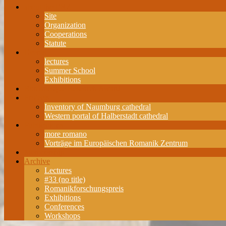
about the ERZ
Site
Organization
Cooperations
Statute
Events
lectures
Summer School
Exhibitions
Romanesque Research Award
Projects
Inventory of Naumburg cathedral
Western portal of Halberstadt cathedral
Publications
more romano
Vorträge im Europäischen Romanik Zentrum
Membership
Archive
Lectures
#33 (no title)
Romanikforschungspreis
Exhibitions
Conferences
Workshops