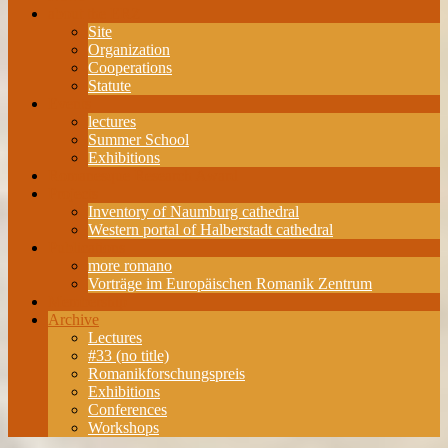
about the ERZ
Site
Organization
Cooperations
Statute
Events
lectures
Summer School
Exhibitions
Romanesque Research Award
Projects
Inventory of Naumburg cathedral
Western portal of Halberstadt cathedral
Publications
more romano
Vorträge im Europäischen Romanik Zentrum
Membership
Archive
Lectures
#33 (no title)
Romanikforschungspreis
Exhibitions
Conferences
Workshops