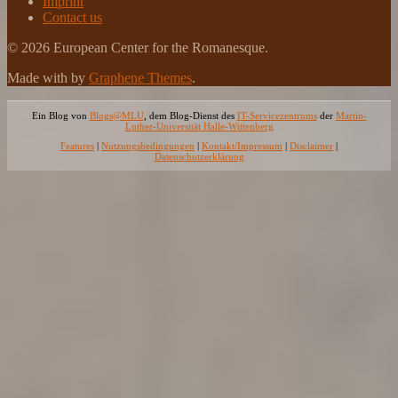
Imprint
Contact us
© 2026 European Center for the Romanesque.
Made with
by
Graphene Themes
.
Ein Blog von
Blogs@MLU
, dem Blog-Dienst des
IT-Servicezentrums
der
Martin-
Luther-Universität Halle-Wittenberg
Features
|
Nutzungsbedingungen
|
Kontakt/Impressum
|
Disclaimer
|
Datenschutzerklärung