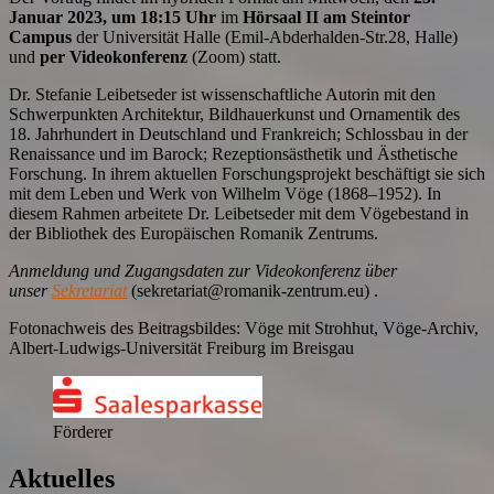
Januar 2023, um 18:15 Uhr
im
Hörsaal II am Steintor
Campus
der Universität Halle (Emil-Abderhalden-Str.28, Halle)
und
per Videokonferenz
(Zoom) statt.
Dr. Stefanie Leibetseder ist wissenschaftliche Autorin mit den
Schwerpunkten Architektur, Bildhauerkunst und Ornamentik des
18. Jahrhundert in Deutschland und Frankreich; Schlossbau in der
Renaissance und im Barock; Rezeptionsästhetik und Ästhetische
Forschung. In ihrem aktuellen Forschungsprojekt beschäftigt sie sich
mit dem Leben und Werk von Wilhelm Vöge (1868–1952). In
diesem Rahmen arbeitete Dr. Leibetseder mit dem Vögebestand in
der Bibliothek des Europäischen Romanik Zentrums.
Anmeldung und Zugangsdaten zur Videokonferenz über
unser
Sekretariat
(sekretariat@romanik-zentrum.eu) .
Fotonachweis des Beitragsbildes: Vöge mit Strohhut, Vöge-Archiv,
Albert-Ludwigs-Universität Freiburg im Breisgau
Förderer
Aktuelles