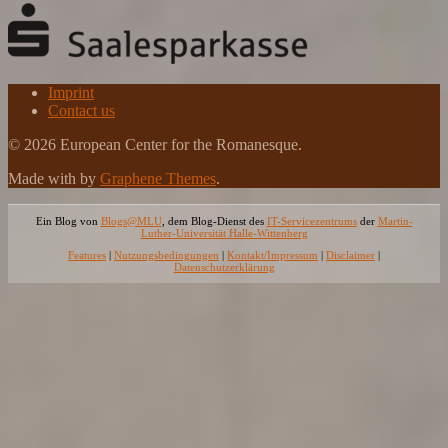
Imprint
Contact us
© 2026 European Center for the Romanesque.
Made with
by
Graphene Themes
.
Ein Blog von
Blogs@MLU
, dem Blog-Dienst des
IT-Servicezentrums
der
Martin-
Luther-Universität Halle-Wittenberg
Features
|
Nutzungsbedingungen
|
Kontakt/Impressum
|
Disclaimer
|
Datenschutzerklärung