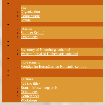
about the ERZ
Site
Organization
Cooperations
Statute
Events
lectures
Summer School
Exhibitions
Romanesque Research Award
Projects
Inventory of Naumburg cathedral
Western portal of Halberstadt cathedral
Publications
more romano
Vorträge im Europäischen Romanik Zentrum
Membership
Archive
Lectures
#33 (no title)
Romanikforschungspreis
Exhibitions
Conferences
Workshops