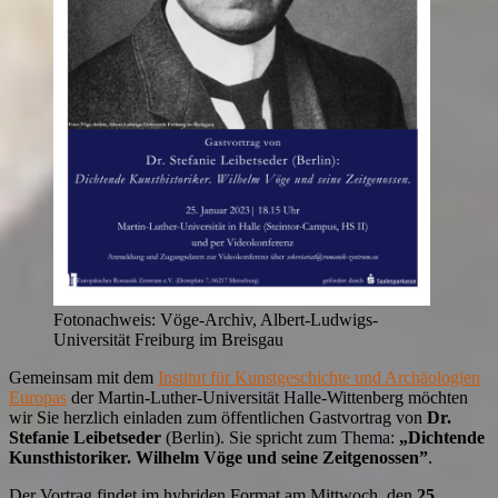
Fotonachweis: Vöge-Archiv, Albert-Ludwigs-
Universität Freiburg im Breisgau
Gemeinsam mit dem
Institut für Kunstgeschichte und Archäologien
Europas
der Martin-Luther-Universität Halle-Wittenberg möchten
wir Sie herzlich einladen zum öffentlichen Gastvortrag von
Dr.
Stefanie Leibetseder
(Berlin). Sie spricht zum Thema:
„Dichtende
Kunsthistoriker. Wilhelm Vöge und seine Zeitgenossen”
.
Der Vortrag findet im hybriden Format am Mittwoch, den
25.