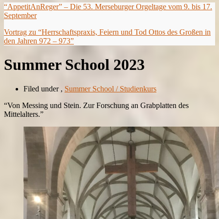
“AppetitAnReger” – Die 53. Merseburger Orgeltage vom 9. bis 17.
September
Vortrag zu “Herrschaftspraxis, Feiern und Tod Ottos des Großen in
den Jahren 972 – 973”
Summer School 2023
Filed under
,
Summer School / Studienkurs
“Von Messing und Stein. Zur Forschung an Grabplatten des
Mittelalters.”