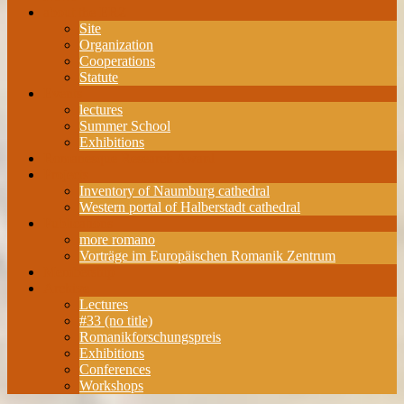
about the ERZ
Site
Organization
Cooperations
Statute
Events
lectures
Summer School
Exhibitions
Romanesque Research Award
Projects
Inventory of Naumburg cathedral
Western portal of Halberstadt cathedral
Publications
more romano
Vorträge im Europäischen Romanik Zentrum
Membership
Archive
Lectures
#33 (no title)
Romanikforschungspreis
Exhibitions
Conferences
Workshops