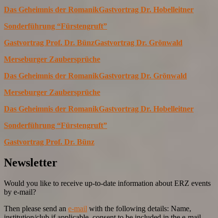
Das Geheimnis der Romanik
Gastvortrag Dr. Hobelleitner
Sonderführung “Fürstengruft”
Gastvortrag Prof. Dr. Bünz
Gastvortrag Dr. Grönwald
Merseburger Zaubersprüche
Das Geheimnis der Romanik
Gastvortrag Dr. Grönwald
Merseburger Zaubersprüche
Das Geheimnis der Romanik
Gastvortrag Dr. Hobelleitner
Sonderführung “Fürstengruft”
Gastvortrag Prof. Dr. Bünz
Newsletter
Would you like to receive up-to-date information about ERZ events
by e-mail?
Then please send an
e-mail
with the following details: Name,
institution/club if applicable, consent to be included in the e-mail