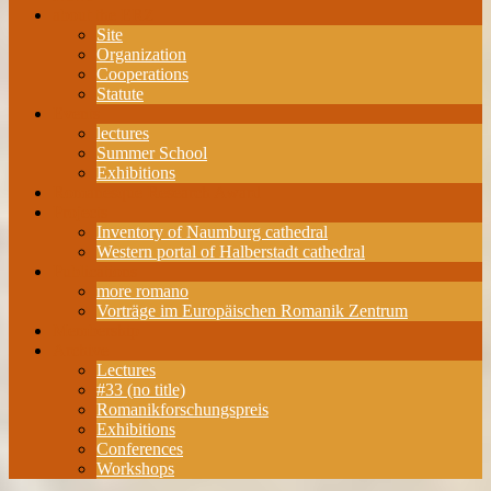
about the ERZ
Site
Organization
Cooperations
Statute
Events
lectures
Summer School
Exhibitions
Romanesque Research Award
Projects
Inventory of Naumburg cathedral
Western portal of Halberstadt cathedral
Publications
more romano
Vorträge im Europäischen Romanik Zentrum
Membership
Archive
Lectures
#33 (no title)
Romanikforschungspreis
Exhibitions
Conferences
Workshops