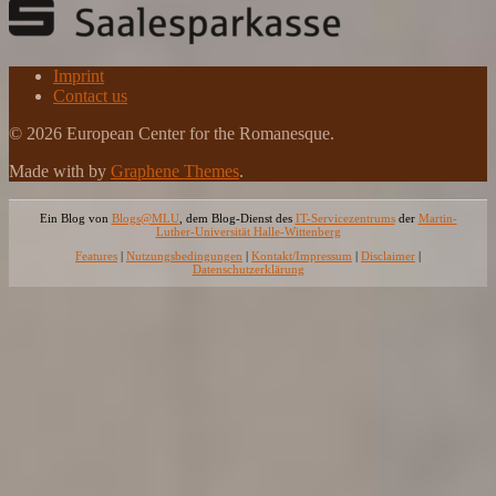
Imprint
Contact us
© 2026 European Center for the Romanesque.
Made with
by
Graphene Themes
.
Ein Blog von
Blogs@MLU
, dem Blog-Dienst des
IT-Servicezentrums
der
Martin-
Luther-Universität Halle-Wittenberg
Features
|
Nutzungsbedingungen
|
Kontakt/Impressum
|
Disclaimer
|
Datenschutzerklärung