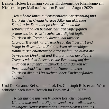
Beispiel Holger Baumann von der Kirchgemeinde Rheinkamp am
Niederrhein per Mail nach seinem Besuch im August 2022:
„Ich möchte Ihnen außerordentliche Anerkennung und
Dank für den CranachTriegelAltar am aktuellen
Standort im Dom aussprechen. Während die
selbstverständlich beeindruckenden Stifterfiguren
primär als touristische Sehenswürdigkeit täglich
Touristen als Fotomotiv dienen, hat uns der
CranachTriegelAltar christlich-spirituell berührt und
bringt in diesen durch Fototouristen oft unruhigen
Raum christlich-kirchliche Atmosphäre und durch die
bewegende Direktheit und Konfrontation der Figuren
Triegels mit dem Besucher eine Besinnung auf den
würdigen Kirchenraum zurück. Dafür danken wir
Ihnen ausdrücklich – auch im Namen anderer
Touristen die nur Uta suchten, aber Kirche gefunden
haben.“
Und Dr. Susanne Reisser und Prof. Dr. Christoph Reisser aus Wien
schrieben nach ihrem Besuch im Dom am 4. Juli 2022:
„Nicht nur die uns von früheren Besuchen bekannte
Uta und alle anderen Figuren sondern vor allem die so
gelungene Neugestaltung des Cranach-Altars hat uns