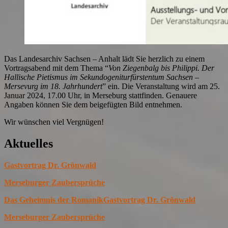
Das Landesarchiv Sachsen – Anhalt lädt Sie herzlich zu einem
Vortragsabend mit dem Thema “
Von Ziegenbalg bis Philippi. Der
Hallische Pietismus im Sekundogeniturfürstentum Sachsen –
Mersevurg im 18. Jahrhundert
” ein. Die Veranstaltung wird am 25.
Januar 2024, 17.00 Uhr, in Merseburg stattfinden. Genauere
Angaben können Sie dem beigefügten Bild entnehmen.
Wir wünschen viel Vergnügen!
Aktuelles
Gastvortrag Dr. Grönwald
Merseburger Zaubersprüche
Das Geheimnis der Romanik
Gastvortrag Dr. Grönwald
Merseburger Zaubersprüche