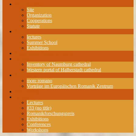
about the ERZ
Site
Organization
Cooperations
Statute
Events
lectures
Summer School
Exhibitions
Romanesque Research Award
Projects
Inventory of Naumburg cathedral
Western portal of Halberstadt cathedral
Publications
more romano
Vorträge im Europäischen Romanik Zentrum
Membership
Archive
Lectures
#33 (no title)
Romanikforschungspreis
Exhibitions
Conferences
Workshops