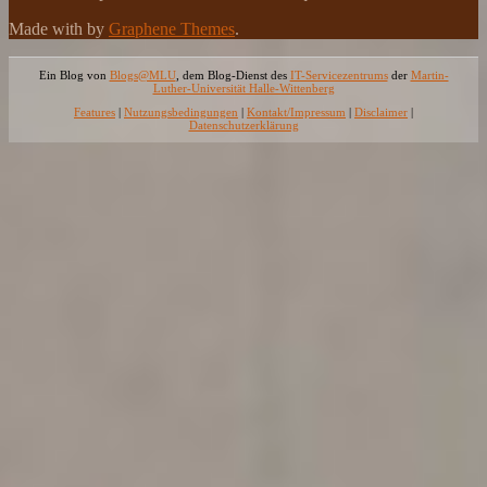
Made with
by
Graphene Themes
.
Ein Blog von
Blogs@MLU
, dem Blog-Dienst des
IT-Servicezentrums
der
Martin-
Luther-Universität Halle-Wittenberg
Features
|
Nutzungsbedingungen
|
Kontakt/Impressum
|
Disclaimer
|
Datenschutzerklärung