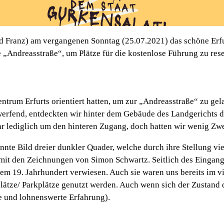
d Franz) am vergangenen Sonntag (25.07.2021) das schöne Erfur
Andreasstraße“, um Plätze für die kostenlose Führung zu reser
um Erfurts orientiert hatten, um zur „Andreasstraße“ zu gelan
erfend, entdeckten wir hinter dem Gebäude des Landgerichts d
lediglich um den hinteren Zugang, doch hatten wir wenig Zweif
annte Bild dreier dunkler Quader, welche durch ihre Stellung v
 mit den Zeichnungen von Simon Schwartz. Seitlich des Eingang
em 19. Jahrhundert verwiesen. Auch sie waren uns bereits im 
lplätze/ Parkplätze genutzt werden. Auch wenn sich der Zustand
e und lohnenswerte Erfahrung).