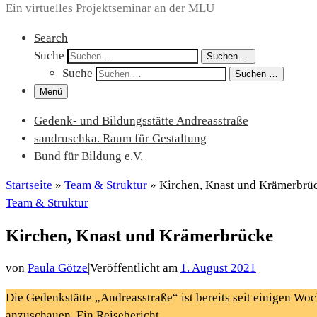
Ein virtuelles Projektseminar an der MLU
Search
Suche
Suchen …
Suche
Suchen …
Menü
Gedenk- und Bildungsstätte Andreasstraße
sandruschka. Raum für Gestaltung
Bund für Bildung e.V.
Startseite
»
Team & Struktur
»
Kirchen, Knast und Krämerbrü
Team & Struktur
Kirchen, Knast und Krämerbrücke
von
Paula Götze
|
Veröffentlicht am
1. August 2021
Die Gedenkstätte „Andreasstraße“ ist bereits seit einigen Wo
anzuschauen. Ein Reisebericht