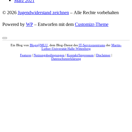
März 2021
© 2026
Jugendwiderstand zeichnen
– Alle Rechte vorbehalten
Powered by
WP
– Entworfen mit dem
Customizr-Theme
Ein Blog von
Blogs@MLU
, dem Blog-Dienst des
IT-Servicezentrums
der
Martin-
Luther-Universität Halle-Wittenberg
Features
|
Nutzungsbedingungen
|
Kontakt/Impressum
|
Disclaimer
|
Datenschutzerklärung