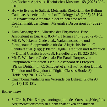
des Dichters Aprissius, Rheinisches Museum 168 (2025) 303-
316.
How to live up to Sallust. Metaleptic Rhetoric in the Bellum
Catilinae, American Journal of Philology 146 (2025) 73-104.
Originalität und Archaität in der frühen erotischen
Epigrammatik der Römer, Materiali e Discussioni 88 (2022)
9-66.
Zum Ausgang der „Alkestis“ des Phrynichos. Eine
Anspielung in Eur. Alc. 850–4?, Hermes 148 (2020) 278-85.
Mit E. Wöckener-Gade et al.: Variantensensible und
formgenaue Stoppwortliste für das Altgriechische, in: C.
Schubert et al. (Hgg.): Platon Digital. Tradition und Rezeption
(= Digital Classics Books 3), Heidelberg 2019, 325-334.
Mit E. Wöckener-Gade et al.: Ein Parallelkorpus von
Paraphrasen auf Platon. Der Goldstandard des Projekts
‚Platon Digital‘, in: C. Schubert et al. (Hgg.): Platon Digital.
Tradition und Rezeption (= Digital Classics Books 3),
Heidelberg 2019, 275-324.
Enjambementanfänge am Versende bei Lukrez, Glotta 93
(2017) 159-181.
Rezensionen
S. Ulrich, Die ‚Kriegshistoriographie‘ des Orosius. ‚Krieg‘ als
Argumentationsmotiv in einem spätantiken christlichen