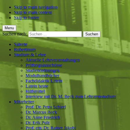
Skip to main navigation
Skip to main content
Skip to footer
Menu
Suchen nach:
Salvete
Robertinum
Studium & Lehre
Aktuelle Lehrveranstaltungen
Prüfungsausschüsse
Studienordnungen
Modulhandbücher
Fachdidaktik Latein
Latein heute
Hilfsmittel
Interview mit Dr. M. Beck zum Lehramtsstudium
Mitarbeiter
Prof. Dr. Petra Schierl
Dr. Marcus Beck
Dr. Anne Friedrich
Dr. Erik Pulz
Prof. em. Dr. Rainer Jakobi