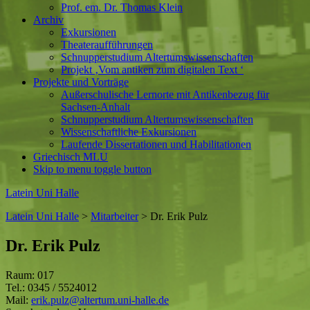
Prof. em. Dr. Thomas Klein
Archiv
Exkursionen
Theateraufführungen
Schnupperstudium Altertumswissenschaften
Projekt ‚Vom antiken zum digitalen Text ‘
Projekte und Vorträge
Außerschulische Lernorte mit Antikenbezug für
Sachsen-Anhalt
Schnupperstudium Altertumswissenschaften
Wissenschaftliche Exkursionen
Laufende Dissertationen und Habilitationen
Griechisch MLU
Skip to menu toggle button
Latein Uni Halle
Latein Uni Halle
>
Mitarbeiter
>
Dr. Erik Pulz
Dr. Erik Pulz
Raum: 017
Tel.: 0345 / 5524012
Mail:
erik.pulz@altertum.uni-halle.de