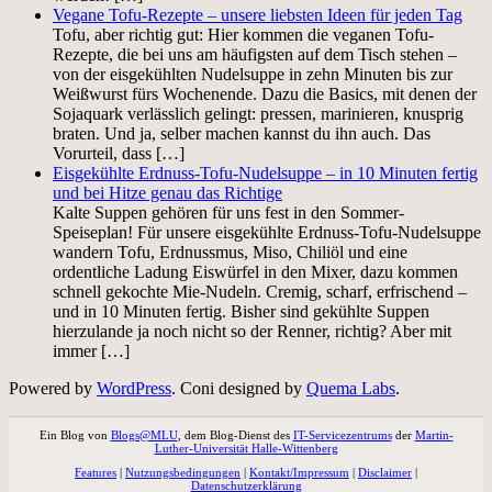
Vegane Tofu-Rezepte – unsere liebsten Ideen für jeden Tag
Tofu, aber richtig gut: Hier kommen die veganen Tofu-
Rezepte, die bei uns am häufigsten auf dem Tisch stehen –
von der eisgekühlten Nudelsuppe in zehn Minuten bis zur
Weißwurst fürs Wochenende. Dazu die Basics, mit denen der
Sojaquark verlässlich gelingt: pressen, marinieren, knusprig
braten. Und ja, selber machen kannst du ihn auch. Das
Vorurteil, dass […]
Eisgekühlte Erdnuss-Tofu-Nudelsuppe – in 10 Minuten fertig
und bei Hitze genau das Richtige
Kalte Suppen gehören für uns fest in den Sommer-
Speiseplan! Für unsere eisgekühlte Erdnuss-Tofu-Nudelsuppe
wandern Tofu, Erdnussmus, Miso, Chiliöl und eine
ordentliche Ladung Eiswürfel in den Mixer, dazu kommen
schnell gekochte Mie-Nudeln. Cremig, scharf, erfrischend –
und in 10 Minuten fertig. Bisher sind gekühlte Suppen
hierzulande ja noch nicht so der Renner, richtig? Aber mit
immer […]
Powered by
WordPress
. Coni designed by
Quema Labs
.
Ein Blog von
Blogs@MLU
, dem Blog-Dienst des
IT-Servicezentrums
der
Martin-
Luther-Universität Halle-Wittenberg
Features
|
Nutzungsbedingungen
|
Kontakt/Impressum
|
Disclaimer
|
Datenschutzerklärung