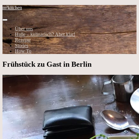
m²kitchen
Über uns
Halle – kulinarisch? Aber klar!
Rezepte
Stories
How To
Frühstück zu Gast in Berlin