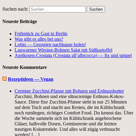
Suchen nach:
Neueste Beiträge
Frühstück zu Gast in Berlin
Was gibt es alles bei uns?
Lobio — Georgien nachhause holen!
Lauwarmer Wirsing-Bohnen Salat mit Süßkartoffel
Aprikosen-Crostata (Crostata all’albicocca) — fix und simpel
Neueste Kommentare
Rezeptideen — Vegan
Cremige Zucchini-Pfanne mit Bohnen und Erdnussbutter
Zucchini, Bohnen und eine ultracremige Erdnuss-Kokos-
Sauce. Diese fixe Zucchini-Pfanne steht in nur 25 Minuten
auf dem Tisch und macht aus Resten, die im Kühlschrank
noch rumliegen, richtiges Comfort Food. Du kennst das. Über
die Woche sammeln sich im Kühlschrank angebrochene
Gläser, halbvolle Dosen, Gemüsereste und die letzten
traurigen Kräuterstiele. Und alles will zügig verbraucht
werden! […]