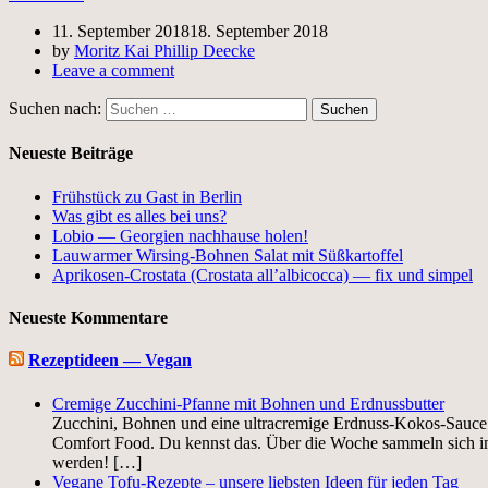
11. September 2018
18. September 2018
by
Moritz Kai Phillip Deecke
Leave a comment
Suchen nach:
Neueste Beiträge
Frühstück zu Gast in Berlin
Was gibt es alles bei uns?
Lobio — Georgien nachhause holen!
Lauwarmer Wirsing-Bohnen Salat mit Süßkartoffel
Aprikosen-Crostata (Crostata all’albicocca) — fix und simpel
Neueste Kommentare
Rezeptideen — Vegan
Cremige Zucchini-Pfanne mit Bohnen und Erdnussbutter
Zucchini, Bohnen und eine ultracremige Erdnuss-Kokos-Sauce. 
Comfort Food. Du kennst das. Über die Woche sammeln sich im 
werden! […]
Vegane Tofu-Rezepte – unsere liebsten Ideen für jeden Tag