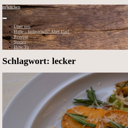
m²kitchen
Über uns
Halle – kulinarisch? Aber klar!
Rezepte
Stories
How To
Schlagwort:
lecker