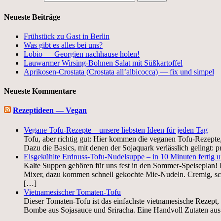
Neueste Beiträge
Frühstück zu Gast in Berlin
Was gibt es alles bei uns?
Lobio — Georgien nachhause holen!
Lauwarmer Wirsing-Bohnen Salat mit Süßkartoffel
Aprikosen-Crostata (Crostata all’albicocca) — fix und simpel
Neueste Kommentare
Rezeptideen — Vegan
Vegane Tofu-Rezepte – unsere liebsten Ideen für jeden Tag
Tofu, aber richtig gut: Hier kommen die veganen Tofu-Rezepte
Dazu die Basics, mit denen der Sojaquark verlässlich gelingt: p
Eisgekühlte Erdnuss-Tofu-Nudelsuppe – in 10 Minuten fertig u
Kalte Suppen gehören für uns fest in den Sommer-Speiseplan! 
Mixer, dazu kommen schnell gekochte Mie-Nudeln. Cremig, schar
[…]
Vietnamesischer Tomaten-Tofu
Dieser Tomaten-Tofu ist das einfachste vietnamesische Rezept, 
Bombe aus Sojasauce und Sriracha. Eine Handvoll Zutaten aus