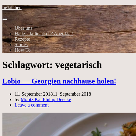
m²kitchen
Über uns
Halle – kulinarisch? Aber klar!
Rezepte
Stories
How To
Schlagwort:
vegetarisch
Lobio — Georgien nachhause holen!
11. September 2018
11. September 2018
by
Moritz Kai Phillip Deecke
Leave a comment