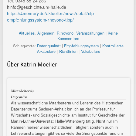
Tel. 0345 55 24 286
hinfo@geschichte.uni-halle.de
https://4memory.de/aktuelles/news/detail/cfp-
empfehlungssystem-rhovono-tipp/
Aktuelles
,
Allgemein
,
R:hovono
,
Veranstaltungen
|
Keine
Kommentare
Schlagworte:
Datenqualität
|
Empfehlungssystem
|
Kontrollierte
Vokabulare
|
Richtlinien
|
Vokabulare
Über Katrin Moeller
Mitarbeiter/in
Dozent/in
Als wissenschaftliche Mitarbeiterin und Leiterin des Historischen
Datenzentrums Sachsen-Anhalt bin ich an der Professur für
Wirtschafts- und Sozialgeschichte am Insititut für Geschichte der
Martin-Luther-Universität Halle-Wittenberg tätig. Nicht nur im
Rahmen meiner wissenschaftlichen Tätigkeit sondern auch in
Lehrveranstaltungen gibt es so viele Berührungspunkte rund um