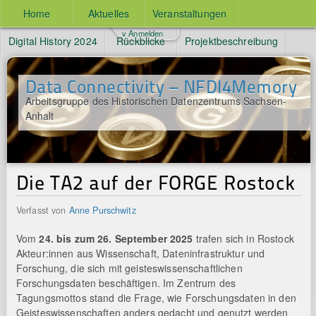
Home
Aktuelles
Veranstaltungen
v Anmelden
Digital History 2024
Rückblicke
Projektbeschreibung
Data Connectivity – NFDI4Memory
Arbeitsgruppe des Historischen Datenzentrums Sachsen-
Anhalt
Die TA2 auf der FORGE Rostock
Verfasst von
Anne Purschwitz
Vom
24. bis zum 26. September 2025
trafen sich in Rostock
Akteur:innen aus Wissenschaft, Dateninfrastruktur und
Forschung, die sich mit geisteswissenschaftlichen
Forschungsdaten beschäftigen. Im Zentrum des
Tagungsmottos stand die Frage, wie Forschungsdaten in den
Geisteswissenschaften anders gedacht und genutzt werden