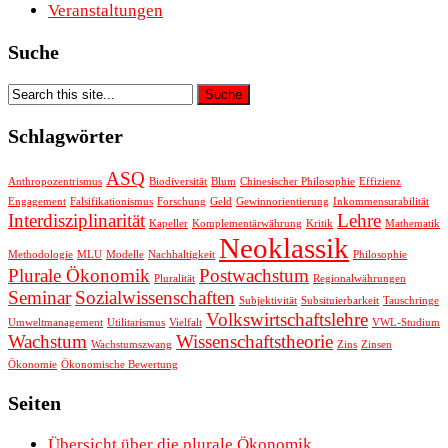
Veranstaltungen
Suche
Schlagwörter
ASQ
Anthropozentrismus
Biodiversität
Blum
Chinesischer Philosophie
Effizienz
Engagement
Falsifikationismus
Forschung
Geld
Gewinnorientierung
Inkommensurabilität
Interdisziplinarität
Lehre
Kapeller
Komplementärwährung
Kritik
Mathematik
Neoklassik
Methodologie
MLU
Modelle
Nachhaltigkeit
Philosophie
Plurale Ökonomik
Postwachstum
Pluralität
Regionalwährungen
Seminar
Sozialwissenschaften
Subjektivität
Subsituierbarkeit
Tauschringe
Volkswirtschaftslehre
Umweltmanagement
Utilitarismus
Vielfalt
VWL-Studium
Wachstum
Wissenschaftstheorie
Wachstumszwang
Zins
Zinsen
Ökonomie
Ökonomische Bewertung
Seiten
Übersicht über die plurale Ökonomik