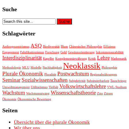
Suche
Schlagwörter
ASQ
Anthropozentrismus
Biodiversität
Blum
Chinesischer Philosophie
Effizienz
Engagement
Falsifikationismus
Forschung
Geld
Gewinnorientierung
Inkommensurabilität
Interdisziplinarität
Lehre
Kapeller
Komplementärwährung
Kritik
Mathematik
Neoklassik
Methodologie
MLU
Modelle
Nachhaltigkeit
Philosophie
Plurale Ökonomik
Postwachstum
Pluralität
Regionalwährungen
Seminar
Sozialwissenschaften
Subjektivität
Subsituierbarkeit
Tauschringe
Volkswirtschaftslehre
Umweltmanagement
Utilitarismus
Vielfalt
VWL-Studium
Wachstum
Wissenschaftstheorie
Wachstumszwang
Zins
Zinsen
Ökonomie
Ökonomische Bewertung
Seiten
Übersicht über die plurale Ökonomik
Wir über uns