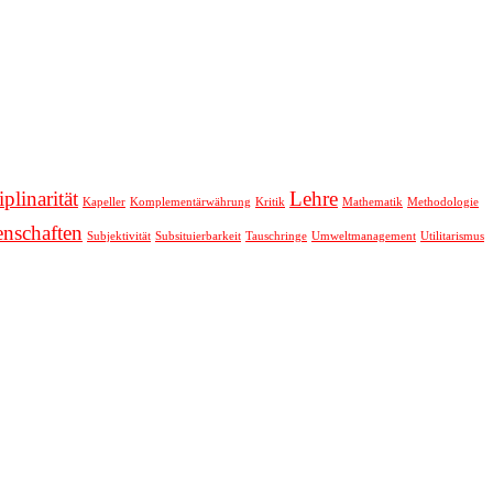
iplinarität
Lehre
Kapeller
Komplementärwährung
Kritik
Mathematik
Methodologie
enschaften
Subjektivität
Subsituierbarkeit
Tauschringe
Umweltmanagement
Utilitarismus