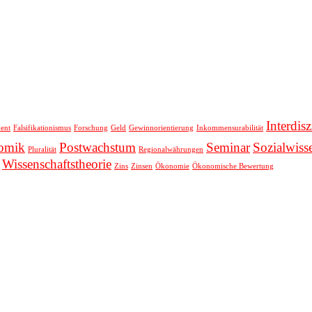
Interdisz
ent
Falsifikationismus
Forschung
Geld
Gewinnorientierung
Inkommensurabilität
nomik
Postwachstum
Seminar
Sozialwiss
Pluralität
Regionalwährungen
Wissenschaftstheorie
Zins
Zinsen
Ökonomie
Ökonomische Bewertung