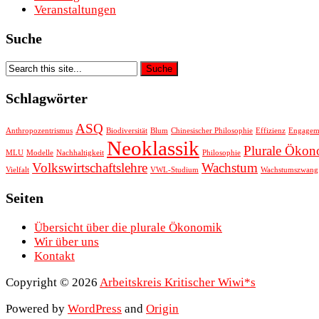
Veranstaltungen
Suche
Schlagwörter
ASQ
Anthropozentrismus
Biodiversität
Blum
Chinesischer Philosophie
Effizienz
Engagem
Neoklassik
Plurale Öko
MLU
Modelle
Nachhaltigkeit
Philosophie
Volkswirtschaftslehre
Wachstum
Vielfalt
VWL-Studium
Wachstumszwang
Seiten
Übersicht über die plurale Ökonomik
Wir über uns
Kontakt
Copyright © 2026
Arbeitskreis Kritischer Wiwi*s
Powered by
WordPress
and
Origin