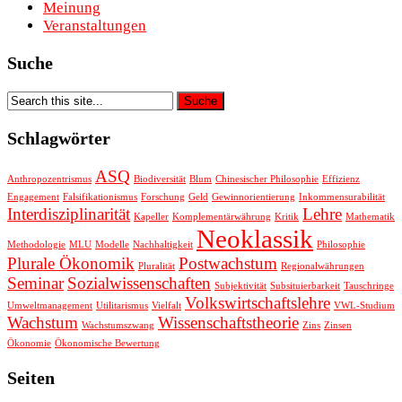
Meinung
Veranstaltungen
Suche
Schlagwörter
ASQ
Anthropozentrismus
Biodiversität
Blum
Chinesischer Philosophie
Effizienz
Engagement
Falsifikationismus
Forschung
Geld
Gewinnorientierung
Inkommensurabilität
Interdisziplinarität
Lehre
Kapeller
Komplementärwährung
Kritik
Mathematik
Neoklassik
Methodologie
MLU
Modelle
Nachhaltigkeit
Philosophie
Plurale Ökonomik
Postwachstum
Pluralität
Regionalwährungen
Seminar
Sozialwissenschaften
Subjektivität
Subsituierbarkeit
Tauschringe
Volkswirtschaftslehre
Umweltmanagement
Utilitarismus
Vielfalt
VWL-Studium
Wachstum
Wissenschaftstheorie
Wachstumszwang
Zins
Zinsen
Ökonomie
Ökonomische Bewertung
Seiten