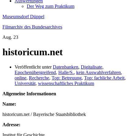
Auswertungen
Der Weg zum Praktikum
Museumsdorf Düppel
Filmarchiv des Bundesarchives
Aug.
23
historicum.net
Veröffentlicht unter
Datenbanken
,
Digitalisate
,
Epochenübergreifend
,
Halle/S.
,
kein Auswahlverfahren
,
online
,
Recherche
,
Top: Betreuung
,
Top: fachliche Arbeit
,
Universität
,
wissenschaftliches Praktikum
Allgemeine Informationen
Name:
historicum.net / Bayerische Staatsbibliothek
Adresse:
Institut für Geschichte