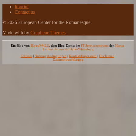
Imprint
Contact us
© 2026 European Center for the Romanesque.
Made with
by
Graphene Themes
.
Ein Blog von
Blogs@MLU
, dem Blog-Dienst des
IT-Servicezentrums
der
Martin-
Luther-Universität Halle-Wittenberg
Features
|
Nutzungsbedingungen
|
Kontakt/Impressum
|
Disclaimer
|
Datenschutzerklärung