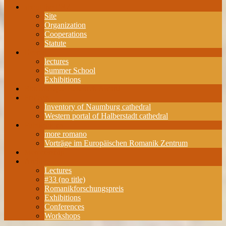
about the ERZ
Site
Organization
Cooperations
Statute
Events
lectures
Summer School
Exhibitions
Romanesque Research Award
Projects
Inventory of Naumburg cathedral
Western portal of Halberstadt cathedral
Publications
more romano
Vorträge im Europäischen Romanik Zentrum
Membership
Archive
Lectures
#33 (no title)
Romanikforschungspreis
Exhibitions
Conferences
Workshops