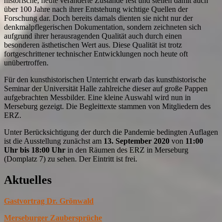
historische, heute veränderte Zustände fest und stellen damit auch
über 100 Jahre nach ihrer Entstehung wichtige Quellen der
Forschung dar. Doch bereits damals dienten sie nicht nur der
denkmalpflegerischen Dokumentation, sondern zeichneten sich
aufgrund ihrer herausragenden Qualität auch durch einen
besonderen ästhetischen Wert aus. Diese Qualität ist trotz
fortgeschrittener technischer Entwicklungen noch heute oft
unübertroffen.
Für den kunsthistorischen Unterricht erwarb das kunsthistorische
Seminar der Universität Halle zahlreiche dieser auf große Pappen
aufgebrachten Messbilder. Eine kleine Auswahl wird nun in
Merseburg gezeigt. Die Begleittexte stammen von Mitgliedern des
ERZ.
Unter Berücksichtigung der durch die Pandemie bedingten Auflagen
ist die Ausstellung zunächst am
13. September 2020
von
11:00
Uhr bis 18:00 Uhr
in den Räumen des ERZ in Merseburg
(Domplatz 7) zu sehen. Der Eintritt ist frei.
Aktuelles
Gastvortrag Dr. Grönwald
Merseburger Zaubersprüche