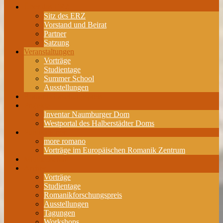
Über das ERZ
Sitz des ERZ
Vorstand und Beirat
Partner
Satzung
Veranstaltungen
Vorträge
Studientage
Summer School
Ausstellungen
Romanikforschungspreis
Projekte
Inventar Naumburger Dom
Westportal des Halberstädter Doms
Publikationen
more romano
Vorträge im Europäischen Romanik Zentrum
Mitgliedschaft
Archiv
Vorträge
Studientage
Romanikforschungspreis
Ausstellungen
Tagungen
Workshops