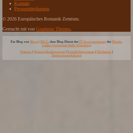
Kontakt
Pressemitteilungen
© 2026 Europäisches Romanik Zentrum.
Gemacht mit
von
Graphene Themes
.
Ein Blog von
Blogs@MLU
, dem Blog-Dienst des
IT-Servicezentrums
der
Martin-
Luther-Universität Halle-Wittenberg
Features
|
Nutzungsbedingungen
|
Kontakt/Impressum
|
Disclaimer
|
Datenschutzerklärung