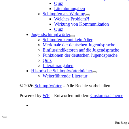
Quiz
Literaturangaben
Schimpfen als Wirkung
Welches Problem?!
Wirkung von Kommunikation
Quiz
Jugendschimpfwörter
Schimpfen kennt kein Alter
Merkmale der deutschen Jugendsprache
Einflussindikatoren auf die Jugendsprache
Funktionen der deutschen Jugendsprache
Quiz
Literaturangaben
Historische Schimpfwörterbücher
Weiterführende Literatur
© 2026
Schimpfwörter
– Alle Rechte vorbehalten
Powered by
WP
– Entworfen mit dem
Customizr-Theme
Ein Blog