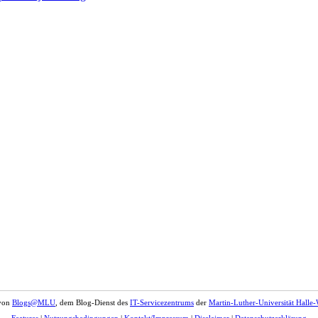
 von
Blogs@MLU
, dem Blog-Dienst des
IT-Servicezentrums
der
Martin-Luther-Universität Halle-
Features
|
Nutzungsbedingungen
|
Kontakt/Impressum
|
Disclaimer
|
Datenschutzerklärung