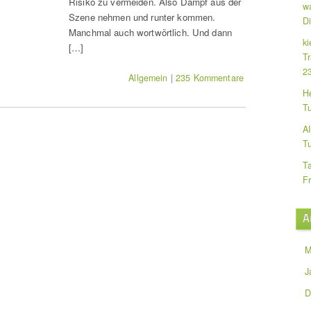
Risiko zu vermeiden. Also Dampf aus der
w
Szene nehmen und runter kommen.
D
Manchmal auch wortwörtlich. Und dann
k
[…]
Tr
2
Allgemein
|
235 Kommentare
He
T
A
T
T
F
A
M
J
D