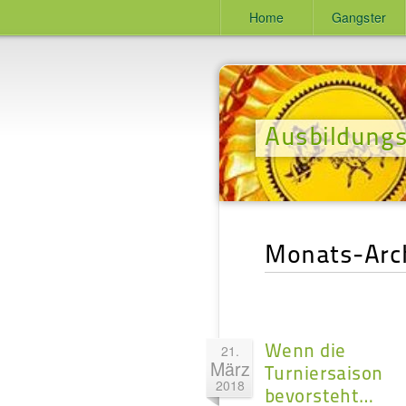
Home
Gangster
Ausbildungs
Monats-Arch
Wenn die
21.
März
Turniersaison
2018
bevorsteht…