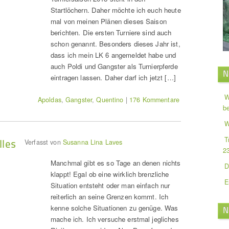
Startlöchern. Daher möchte ich euch heute
mal von meinen Plänen dieses Saison
berichten. Die ersten Turniere sind auch
schon genannt. Besonders dieses Jahr ist,
dass ich mein LK 6 angemeldet habe und
auch Poldi und Gangster als Turnierpferde
N
eintragen lassen. Daher darf ich jetzt […]
W
Apoldas
,
Gangster
,
Quentino
|
176 Kommentare
b
W
T
lles
Verfasst von
Susanna Lina Laves
2
Manchmal gibt es so Tage an denen nichts
D
klappt! Egal ob eine wirklich brenzliche
E
Situation entsteht oder man einfach nur
reiterlich an seine Grenzen kommt. Ich
kenne solche Situationen zu genüge. Was
N
mache ich. Ich versuche erstmal jegliches