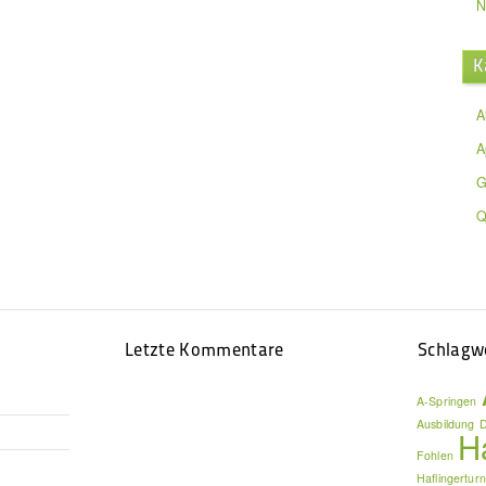
N
K
A
A
G
Q
Letzte Kommentare
Schlagw
A-Springen
Ausbildung
D
H
Fohlen
Haflingerturn