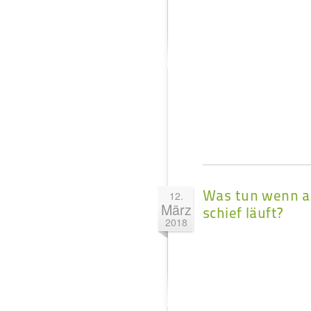
Was tun wenn a
12.
März
schief läuft?
2018