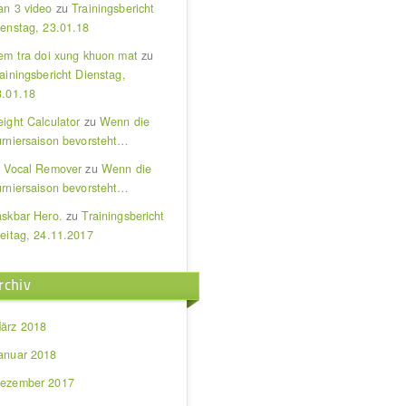
an 3 video
zu
Trainingsbericht
ienstag, 23.01.18
iem tra doi xung khuon mat
zu
ainingsbericht Dienstag,
3.01.18
ight Calculator
zu
Wenn die
urniersaison bevorsteht…
I Vocal Remover
zu
Wenn die
urniersaison bevorsteht…
askbar Hero.
zu
Trainingsbericht
reitag, 24.11.2017
rchiv
ärz 2018
anuar 2018
ezember 2017