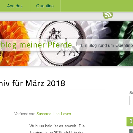
Apoldas
Quentino
blog meiner Pferde
Ein Blog rund um Quentino
iv für März 2018
S
Verfasst von
Susanna Lina Laves
B
Wuhuuu bald ist es soweit. Die
Turniersaison 2018 steht in den