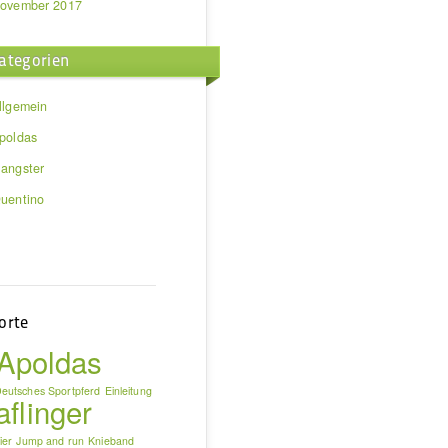
ovember 2017
ategorien
llgemein
poldas
angster
uentino
orte
Apoldas
eutsches Sportpferd
Einleitung
aflinger
ier
Jump and run
Knieband