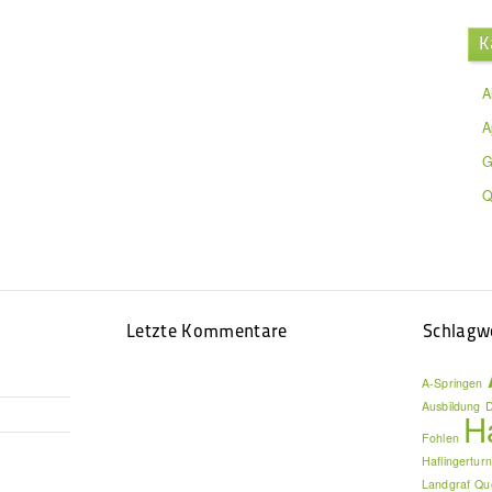
K
A
A
G
Q
Letzte Kommentare
Schlagw
A-Springen
Ausbildung
D
H
Fohlen
Haflingerturn
Landgraf
Qu