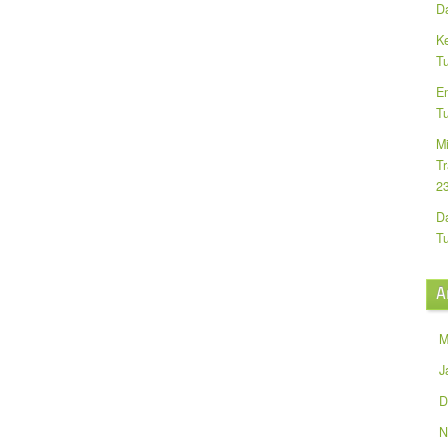
Da
K
T
E
T
M
Tr
2
D
T
A
M
J
D
N