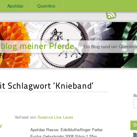
Apoldas
Quentino
blog meiner Pferde
Ein Blog rund um Quentino
mit Schlagwort ‘Knieband‘
S
Verfasst von
Susanna Lina Laves
r
B
Apoldas Rasse: Edelbluthaflinger Farbe:
Fuchs Geburtsjahr:2008 Stkm:1,55m