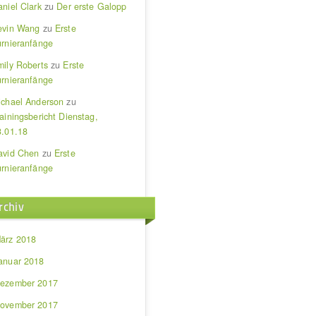
niel Clark
zu
Der erste Galopp
evin Wang
zu
Erste
urnieranfänge
mily Roberts
zu
Erste
urnieranfänge
ichael Anderson
zu
ainingsbericht Dienstag,
3.01.18
avid Chen
zu
Erste
urnieranfänge
rchiv
ärz 2018
anuar 2018
ezember 2017
ovember 2017