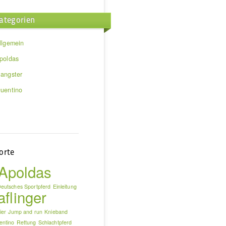
ategorien
llgemein
poldas
angster
uentino
orte
Apoldas
eutsches Sportpferd
Einleitung
aflinger
ier
Jump and run
Knieband
entino
Rettung
Schlachtpferd