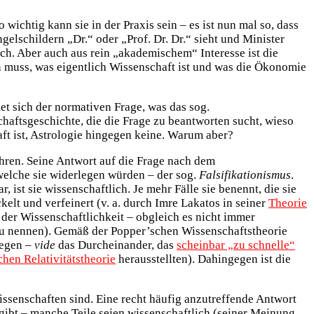
 wichtig kann sie in der Praxis sein – es ist nun mal so, dass
elschildern „Dr.“ oder „Prof. Dr. Dr.“ sieht und Minister
ich. Aber auch aus rein „akademischem“ Interesse ist die
 muss, was eigentlich Wissenschaft ist und was die Ökonomie
met sich der normativen Frage, was das sog.
haftsgeschichte, die die Frage zu beantworten sucht, wieso
aft ist, Astrologie hingegen keine. Warum aber?
hren. Seine Antwort auf die Frage nach dem
welche sie widerlegen würden – der sog.
Falsifikationismus
.
ist sie wissenschaftlich. Je mehr Fälle sie benennt, die sie
elt und verfeinert (v. a. durch Imre Lakatos in seiner
Theorie
m der Wissenschaftlichkeit – obgleich es nicht immer
u nennen). Gemäß der Popper’schen Wissenschaftstheorie
legen –
vide
das Durcheinander, das
scheinbar „zu schnelle“
chen Relativitätstheorie
herausstellten). Dahingegen ist die
ssenschaften sind. Eine recht häufig anzutreffende Antwort
gibt – manche Teile seien wissenschaftlich (seiner Meinung