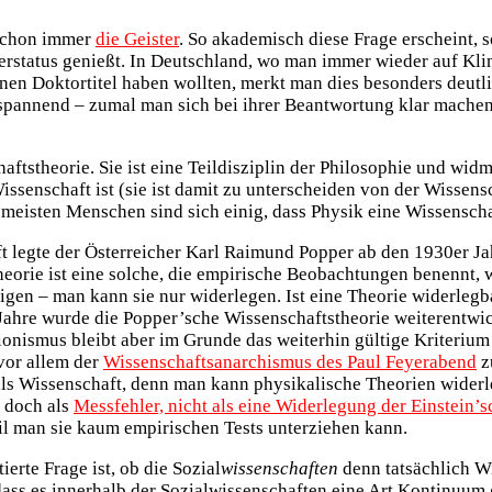
chon immer
die Geister
. So akademisch diese Frage erscheint, so
erstatus genießt. In Deutschland, wo man immer wieder auf Kling
inen Doktortitel haben wollten, merkt man dies besonders deutl
pannend – zumal man sich bei ihrer Beantwortung klar machen
haftstheorie. Sie ist eine Teildisziplin der Philosophie und wid
enschaft ist (sie ist damit zu unterscheiden von der Wissensc
Die meisten Menschen sind sich einig, dass Physik eine Wissensch
 legte der Österreicher Karl Raimund Popper ab den 1930er Ja
eorie ist eine solche, die empirische Beobachtungen benennt, 
n – man kann sie nur widerlegen. Ist eine Theorie widerlegbar, 
 Jahre wurde die Popper’sche Wissenschaftstheorie weiterentwick
ationismus bleibt aber im Grunde das weiterhin gültige Kriteriu
vor allem der
Wissenschaftsanarchismus des Paul Feyerabend
z
 als Wissenschaft, denn man kann physikalische Theorien wider
n doch als
Messfehler, nicht als eine Widerlegung der Einstein’s
il man sie kaum empirischen Tests unterziehen kann.
erte Frage ist, ob die Sozial
wissenschaften
denn tatsächlich Wi
dass es innerhalb der Sozialwissenschaften eine Art Kontinuum 