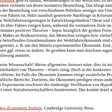
ökonomik
geht es darum, Veränderungen in der Wirtschaft zu
be
dern vielmehr um deren normative Beurteilung. Das klingt natür
 der Beurteilung von verschiedenen Politiken weniger aus Unte
n Fakten ist. Führt staatlich generierte Nachfrage in Krisenzei
u Wohlfahrtssteigerungen in Entwicklungsländern? Diese und ä
nicht über Fakten einigen kann, während die normativen Ziele 
 bestimmter positiver Theorien – bspw. bezüglich der groben F
 Maßes an Risikoaversion, das Menschen zeitigen bzw. einfach
betreffenden Grundannahmen der Wohlfahrtsökonomik sind umst
etestet, z. B. mit den Mitteln experimenteller Ökonomik. Eine an
esen ggf. etwas zu ändern. So gesehen kann man durchaus sage
ulierung anmutet.
ine Wissenschaft? Meine allgemeine Antwort wäre: dies ist nich
zierbarkeit von Theorien – relativ einig. Doch in der konkrete
oblems. Im Falle der Ökonomie kommen einige zusätzliche Prob
ftliche Bereiche. Zweitens, die Ökonomen predigen etwas andere
rter Experimente erschwert die eindeutige Verifikation von Hy
t eines Sozialwissenschaftlers beantworten: Das kommt drauf 
How Economists Explain
. Cambridge University Press.