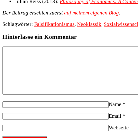
Julian Reiss (2013):
Philosophy of Economics: A Contem
Der Beitrag erschien zuerst
auf meinem eigenen Blog
.
Schlagwörter:
Falsifikationismus
,
Neoklassik
,
Sozialwissensc
Hinterlasse ein Kommentar
Name
*
Email
*
Webseite