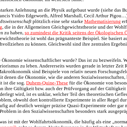
ehr starken Anlehnung an die Physik aufgebaut wurde (siehe das 
ncis Ysidro Edgeworth, Alfred Marshall, Cecil Arthur Pigou…) 
afts
wissenschaft
plötzlich eine sehr starke
Mathematisierung
er
ng
, die in der Allgemeinen Gleichgewichtstheorie und der Wohlf
en zu haben,
so zumindest die Kritik seitens der Ökologischen
gewichtstheorie ist wohl das prägnanteste Beispiel. Sie basiert
chvollziehen zu können. Gleichwohl sind ihre zentralen Ergebn
die Ökonomie wissenschaftlicher wurde? Das ist zu bezweifeln.
priorismus zu leben. Andererseits wurden gerade in letzter Zei
kroökonomik sind Beispiele von relativ neuen Forschungsfeld
mit denen die Ökonomie, wie die anderen Sozialwissenschafte
t ist die sog.
Duhem-Quine-These
für die Ökonomie von besonde
nn ihre Gültigkeit bzw. auch der Prüfvorgang auf der Gültigke
rlegt wird, ist es unklar, welcher Teil des theoretischen Geflech
blem, obwohl dort kontrollierte Experimente in aller Regel dur
ufig auf deutlich weniger präzise Quasi-Experimente oder gar
roblem in den Sozialwissenschaften besonders stark ausgeprägt
 was ist mit der Wohlfahrtsökonomik, die häufig als eine „norma