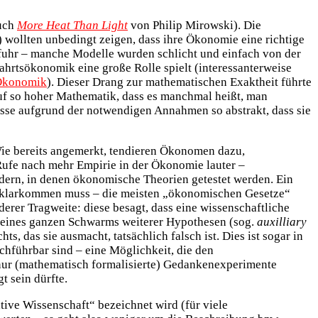
Buch
More Heat Than Light
von Philip Mirowski). Die
wollten unbedingt zeigen, dass ihre Ökonomie eine richtige
fuhr – manche Modelle wurden schlicht und einfach von der
ahrtsökonomik eine große Rolle spielt (interessanterweise
 Ökonomik
). Dieser Drang zur mathematischen Exaktheit führte
 auf so hoher Mathematik, dass es manchmal heißt, man
isse aufgrund der notwendigen Annahmen so abstrakt, dass sie
 Wie bereits angemerkt, tendieren Ökonomen dazu,
t Rufe nach mehr Empirie in der Ökonomie lauter –
ern, in denen ökonomische Theorien getestet werden. Ein
n, klarkommen muss – die meisten „ökonomischen Gesetze“
rer Tragweite: diese besagt, dass eine wissenschaftliche
it eines ganzen Schwarms weiterer Hypothesen (sog.
auxilliary
ts, das sie ausmacht, tatsächlich falsch ist. Dies ist sogar in
chführbar sind – eine Möglichkeit, die den
 nur (mathematisch formalisierte) Gedankenexperimente
 sein dürfte.
tive Wissenschaft“ bezeichnet wird (für viele