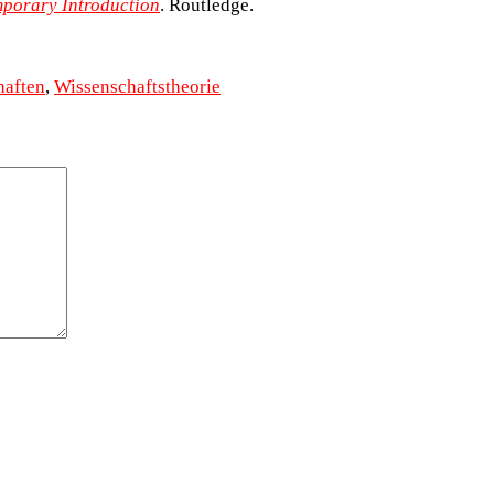
porary Introduction
. Routledge.
haften
,
Wissenschaftstheorie