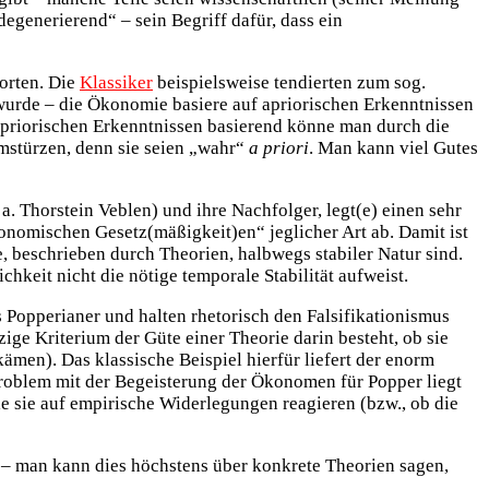
egenerierend“ – sein Begriff dafür, dass ein
orten. Die
Klassiker
beispielsweise tendierten zum sog.
 wurde – die Ökonomie basiere auf apriorischen Erkenntnissen
 apriorischen Erkenntnissen basierend könne man durch die
mstürzen, denn sie seien „wahr“
a priori
. Man kann viel Gutes
. Thorstein Veblen) und ihre Nachfolger, legt(e) einen sehr
onomischen Gesetz(mäßigkeit)en“ jeglicher Art ab. Damit ist
, beschrieben durch Theorien, halbwegs stabiler Natur sind.
keit nicht die nötige temporale Stabilität aufweist.
 Popperianer und halten rhetorisch den Falsifikationismus
ige Kriterium der Güte einer Theorie darin besteht, ob sie
men). Das klassische Beispiel hierfür liefert der enorm
roblem mit der Begeisterung der Ökonomen für Popper liegt
ie sie auf empirische Widerlegungen reagieren (bzw., ob die
– man kann dies höchstens über konkrete Theorien sagen,