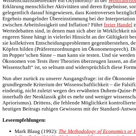
Wissenschaftstheoretiker ein Oxymoron)? In der
Wohlfahrts
Erklärung menschlicher Aktivitäten und deren Ergebnisse, son
gelegentlich darauf hingewiesen, dass Kontroversen bezüglich
Ergebnis mangelnder Übereinstimmung bei der Interpretation vo
zwischen Arbeitslosigkeit und Inflation? Führt
freier Handel
z
Wertedebatten sind, in denen man sich aber in Wirklichkeit 
engeren Sinne hängt in vielerlei Hinsicht an der Gültigkeit
sie kollektiven Entscheidungsproblemen gegenüberstehen, des
Köpfen bilden (Präferenzordnungen im Ökonomensprech). Die 
im Popper’schen Sinne – man kann sie testen. Und sie werden g
Ökonomen von Tests ihrer Theorien überzeugen lassen, an di
Wissenschaft“ ist, so seltsam und widersprüchlich diese Form
Nun aber zurück zu unserer Ausgangsfrage: ist die Ökonomie e
grundlegende Kriterium der Wissenschaftlichkeit – die Falsifi
eindeutig, nicht zuletzt wegen des erwähnten Duhem-Quine-Pr
innerhalb der Neoklassik gibt es mehr und weniger wissenscha
Apriorismus). Drittens, die fehlende Möglichkeit kontrollie
heutigen Beitrags ruhigen Gewissens mit der Standard-Antwor
Leseempfehlungen:
Mark Blaug (1992):
The Methodology of Economics or 