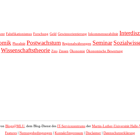
Interdisz
ent
Falsifikationismus
Forschung
Geld
Gewinnorientierung
Inkommensurabilität
nomik
Postwachstum
Seminar
Sozialwiss
Pluralität
Regionalwährungen
Wissenschaftstheorie
Zins
Zinsen
Ökonomie
Ökonomische Bewertung
 von
Blogs@MLU
, dem Blog-Dienst des
IT-Servicezentrums
der
Martin-Luther-Universität Halle-
Features
|
Nutzungsbedingungen
|
Kontakt/Impressum
|
Disclaimer
|
Datenschutzerklärung