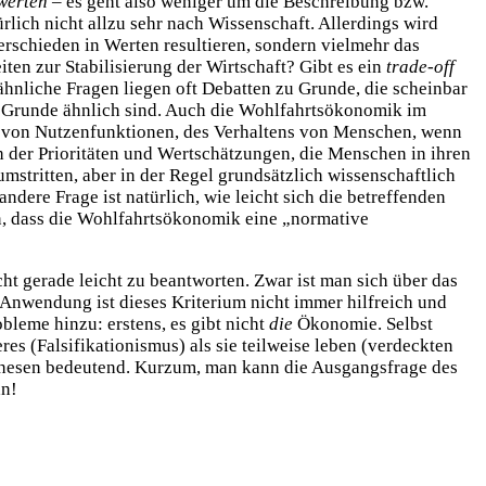
werten
– es geht also weniger um die Beschreibung bzw.
lich nicht allzu sehr nach Wissenschaft. Allerdings wird
rschieden in Werten resultieren, sondern vielmehr das
ten zur Stabilisierung der Wirtschaft? Gibt es ein
trade-off
hnliche Fragen liegen oft Debatten zu Grunde, die scheinbar
im Grunde ähnlich sind. Auch die Wohlfahrtsökonomik im
orm von Nutzenfunktionen, des Verhaltens von Menschen, wenn
 der Prioritäten und Wertschätzungen, die Menschen in ihren
ritten, aber in der Regel grundsätzlich wissenschaftlich
dere Frage ist natürlich, wie leicht sich die betreffenden
n, dass die Wohlfahrtsökonomik eine „normative
t gerade leicht zu beantworten. Zwar ist man sich über das
n Anwendung ist dieses Kriterium nicht immer hilfreich und
leme hinzu: erstens, es gibt nicht
die
Ökonomie. Selbst
s (Falsifikationismus) als sie teilweise leben (verdeckten
pothesen bedeutend. Kurzum, man kann die Ausgangsfrage des
an!