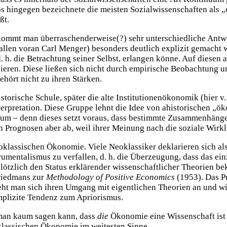
s hingegen bezeichnete die meisten Sozialwissenschaften als „d
ßt.
ommt man überraschenderweise(?) sehr unterschiedliche Antw
(allen voran Carl Menger) besonders deutlich explizit gemacht
 h. die Betrachtung seiner Selbst, erlangen könne. Auf diesen
ren. Diese ließen sich nicht durch empirische Beobachtung u
ehört nicht zu ihren Stärken.
ische Schule, später die alte Institutionenökonomik (hier v. a
rpretation. Diese Gruppe lehnt die Idee von ahistorischen „ök
rium – denn dieses setzt voraus, dass bestimmte Zusammenhänge
rognosen aber ab, weil ihrer Meinung nach die soziale Wirklich
klassischen Ökonomie. Viele Neoklassiker deklarieren sich als
umentalismus zu verfallen, d. h. die Überzeugung, dass das einz
tzlich den Status erklärender wissenschaftlicher Theorien bekä
Friedmans zur
Methodology of Positive Economics
(1953). Das P
 sieht man sich ihren Umgang mit eigentlichen Theorien an und w
implizite Tendenz zum Apriorismus.
 man kaum sagen kann, dass
die
Ökonomie eine Wissenschaft ist 
oklassischen Ökonomie im weitesten Sinne.