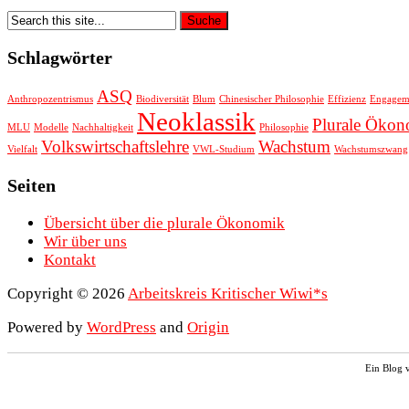
Schlagwörter
ASQ
Anthropozentrismus
Biodiversität
Blum
Chinesischer Philosophie
Effizienz
Engagem
Neoklassik
Plurale Öko
MLU
Modelle
Nachhaltigkeit
Philosophie
Volkswirtschaftslehre
Wachstum
Vielfalt
VWL-Studium
Wachstumszwang
Seiten
Übersicht über die plurale Ökonomik
Wir über uns
Kontakt
Copyright © 2026
Arbeitskreis Kritischer Wiwi*s
Powered by
WordPress
and
Origin
Ein Blog