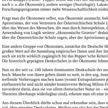
nach v. a. die Ökonomie), andere weniger (Soziologie). Lakato
Forschungsprogramm immer mehr Wissenschaftlichkeit einbü
Fragt man die Ökonomen selbst, was Ökonomie ausmacht, bek
Apriorismus, der von Vertretern der Österreichischen Schule 
über das Wesen des Menschen, die man durch Introspektion, d.
Anwendung von Logik weitere „ökonomische Gesetze“ deduzie
über die Österreichische Schule sagen, aber der Apriorismus g
Eine andere Gruppe von Ökonomen, zunächst die Deutsche Histor
großen Wert auf die Sammlung empirischer Daten und ihre Inte
auch sie nicht wirklich zugänglich für das Popper’sche Krite
Die historisch geprägten Denkschulen in der Ökonomie lehnen P
Nun zu der seit ca. 100 Jahren dominanten Denkschule der neo
hoch. Manche von ihnen gehen damit so weit, in den sog. Instr
treffende Vorhersagen machen kann (womit Extrapolationen plö
einflussreiche und nicht minder kontroverse Beitrag Milton 
zuvorderst darin, dass sie vor allem rhetorischer Natur ist –
Theorien überhaupt widerlegbar sind), erkennt man oft eine 
Aus diesem Überblick dürfte schon mal erkennbar sein, dass
ggf. über einzelne Denkschulen. Bleiben wir also bei der Ne