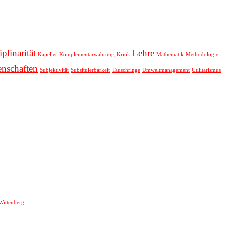
iplinarität
Lehre
Kapeller
Komplementärwährung
Kritik
Mathematik
Methodologie
enschaften
Subjektivität
Subsituierbarkeit
Tauschringe
Umweltmanagement
Utilitarismus
Wittenberg