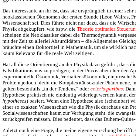
Das interessante an ihr ist, dass sie ursprünglich in einer s
neoklassischen Ökonomen der ersten Stunde (Léon Walras, Fra
Wissenschaft sei. Dies führte nicht nur dazu, dass die Wirtsch
Physik abgekupfert, wie bspw. die
Theorie optimaler Steueru
scheinen die Neoklassiker dabei die Thermodynamik vergess
mit der Zeit zu allerlei Absurdidäten – die Allgemeine Gleich
bräuchte einen Doktortitel in Mathematik, um sie wirklich na
kaum Relevanz für die reale Welt zeitigen.
Hat all diese Orientierung an der Physik dazu geführt, dass 
Falsifikationismus zu predigen, in der Praxis aber eher den A
experimentelle Ökonomik, Verhaltensökonomik, empirische Ma
Problem jedoch bleibt die Komplexität sozialer Phänomene, 
gelten bestenfalls „in der Tendenz“ oder
ceteris paribus
. Dami
Hypothese praktisch nie eindeutig widerlegt werden kann, de
hypotheses
) basiert. Wenn eine Hypothese also (scheinbar) wide
einer so exakten Wissenschaft wie die Physik durchaus ein Pro
Sozialwissenschaften kaum zur Verfügung steht, die zwangslä
zurückgreifen müssen. Dies bedeutet, dass das Duhem-Quine-P
Zuletzt noch eine Frage, die meine eigene Forschung betrifft: