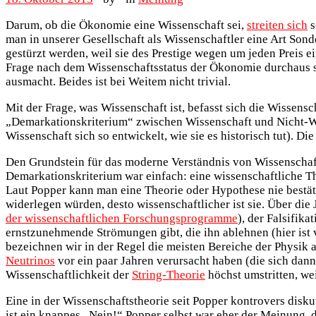
Darum, ob die Ökonomie eine Wissenschaft sei,
streiten sich
s
man in unserer Gesellschaft als Wissenschaftler eine Art Sond
gestürzt werden, weil sie des Prestige wegen um jeden Preis e
Frage nach dem Wissenschaftsstatus der Ökonomie durchaus s
ausmacht. Beides ist bei Weitem nicht trivial.
Mit der Frage, was Wissenschaft ist, befasst sich die Wissensc
„Demarkationskriterium“ zwischen Wissenschaft und Nicht-Wiss
Wissenschaft sich so entwickelt, wie sie es historisch tut). 
Den Grundstein für das moderne Verständnis von Wissenschaft
Demarkationskriterium war einfach: eine wissenschaftliche Th
Laut Popper kann man eine Theorie oder Hypothese nie bestätige
widerlegen würden, desto wissenschaftlicher ist sie. Über die
der wissenschaftlichen Forschungsprogramme
), der Falsifik
ernstzunehmende Strömungen gibt, die ihn ablehnen (hier ist 
bezeichnen wir in der Regel die meisten Bereiche der Physik
Neutrinos
vor ein paar Jahren verursacht haben (die sich dan
Wissenschaftlichkeit der
String-Theorie
höchst umstritten, we
Eine in der Wissenschaftstheorie seit Popper kontrovers diskuti
ist ein knappes „Nein!“ Popper selbst war eher der Meinung, 