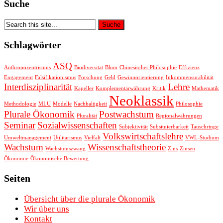
Suche
Schlagwörter
ASQ
Anthropozentrismus
Biodiversität
Blum
Chinesischer Philosophie
Effizienz
Engagement
Falsifikationismus
Forschung
Geld
Gewinnorientierung
Inkommensurabilität
Interdisziplinarität
Lehre
Kapeller
Komplementärwährung
Kritik
Mathematik
Neoklassik
Methodologie
MLU
Modelle
Nachhaltigkeit
Philosophie
Plurale Ökonomik
Postwachstum
Pluralität
Regionalwährungen
Seminar
Sozialwissenschaften
Subjektivität
Subsituierbarkeit
Tauschringe
Volkswirtschaftslehre
Umweltmanagement
Utilitarismus
Vielfalt
VWL-Studium
Wachstum
Wissenschaftstheorie
Wachstumszwang
Zins
Zinsen
Ökonomie
Ökonomische Bewertung
Seiten
Übersicht über die plurale Ökonomik
Wir über uns
Kontakt