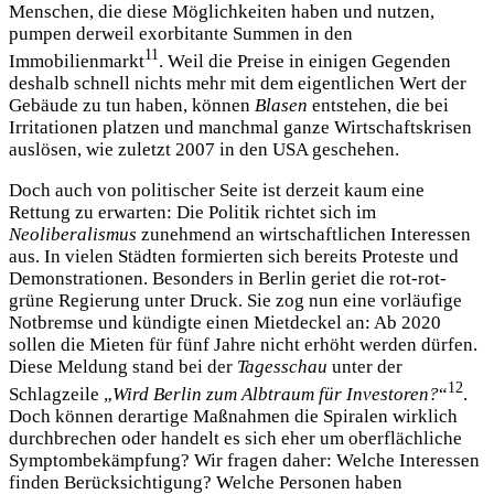
Menschen, die diese Möglichkeiten haben und nutzen,
pumpen derweil exorbitante Summen in den
11
Immobilienmarkt
. Weil die Preise in einigen Gegenden
deshalb schnell nichts mehr mit dem eigentlichen Wert der
Gebäude zu tun haben, können
Blasen
entstehen, die bei
Irritationen platzen und manchmal ganze Wirtschaftskrisen
auslösen, wie zuletzt 2007 in den USA geschehen.
Doch auch von politischer Seite ist derzeit kaum eine
Rettung zu erwarten: Die Politik richtet sich im
Neoliberalismus
zunehmend an wirtschaftlichen Interessen
aus. In vielen Städten formierten sich bereits Proteste und
Demonstrationen. Besonders in Berlin geriet die rot-rot-
grüne Regierung unter Druck. Sie zog nun eine vorläufige
Notbremse und kündigte einen Mietdeckel an: Ab 2020
sollen die Mieten für fünf Jahre nicht erhöht werden dürfen.
Diese Meldung stand bei der
Tagesschau
unter der
12
Schlagzeile „
Wird Berlin zum Albtraum für Investoren?
“
.
Doch können derartige Maßnahmen die Spiralen wirklich
durchbrechen oder handelt es sich eher um oberflächliche
Symptombekämpfung? Wir fragen daher: Welche Interessen
finden Berücksichtigung? Welche Personen haben