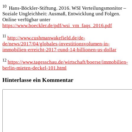
10
Hans-Böckler-Stiftung. 2016. WSI Verteilungsmonitor –
Soziale Ungleichheit: Ausmaß, Entwicklung und Folgen.
Online verfügbar unter
https://www.boeckler.de/pdf/wsi_vm_faqs_2016.pdf
11
http://www.cushmanwakefield.de/de-
de/news/2017/04/globales-investitionsvolumen-in-
immobilien-erreicht-2017-rund-14-billionen-us-dollar
12
https://www.tagesschau.de/wirtschaft/boerse/immobilien-
berlin-mieten-deckel-101.html
Hinterlasse ein Kommentar