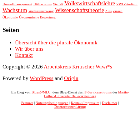
Volkswirtschaftslehre
Umweltmanagement
Utilitarismus
Vielfalt
VWL-Studium
Wachstum
Wissenschaftstheorie
Wachstumszwang
Zins
Zinsen
Ökonomie
Ökonomische Bewertung
Seiten
Übersicht über die plurale Ökonomik
Wir über uns
Kontakt
Copyright © 2026
Arbeitskreis Kritischer Wiwi*s
Powered by
WordPress
and
Origin
Ein Blog von
Blogs@MLU
, dem Blog-Dienst des
IT-Servicezentrums
der
Martin-
Luther-Universität Halle-Wittenberg
Features
|
Nutzungsbedingungen
|
Kontakt/Impressum
|
Disclaimer
|
Datenschutzerklärung