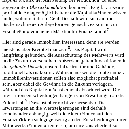
Expansion
, also der Ausweitung der Produktion, zu einer
6
sogenannten
Überakkumulation
kommen
. Es gibt zu wenig
profitable Anlagemöglichkeiten: die Kapitalist*innen wissen
nicht, wohin mit ihrem Geld. Deshalb wird sich auf die
Suche nach neuen Anlageformen gemacht, es kommt zur
7
Erschließung von neuen Märkten für Finanzkapital
.
Hier sind gerade Immobilien interessant, denn sie werden
8
meistens über Kredite finanziert
. Das Kapital wird
langfristig gebunden, die Ausschüttung des Mehrwerts wird
in die Zukunft verschoben. Außerdem gelten Investitionen in
die
gebaute Umwelt,
unsere Infrastruktur und Gebäude,
traditionell als risikoarm: Wohnen müssen die Leute immer.
Immobilieninvestitionen sollen also möglichst profitabel
sein, aber dabei die Gewinne in die Zukunft verlagern,
während das Kapital zunächst einmal absorbiert wird. Die
Investitionsentscheidungen hängen von Erwartungen an die
9
Zukunft ab
. Diese ist aber nicht vorhersehbar. Die
Erwartungen an die Wertsteigerungen sind deshalb
voneinander abhängig, weil die Akteur*innen auf den
Finanzmärkten sich gegenseitig an den Entscheidungen ihrer
Mitbewerber*innen orientieren, um ihre Unsicherheit zu