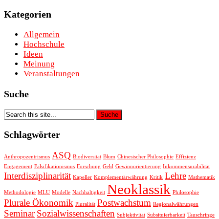
Kategorien
Allgemein
Hochschule
Ideen
Meinung
Veranstaltungen
Suche
Schlagwörter
ASQ
Anthropozentrismus
Biodiversität
Blum
Chinesischer Philosophie
Effizienz
Engagement
Falsifikationismus
Forschung
Geld
Gewinnorientierung
Inkommensurabilität
Interdisziplinarität
Lehre
Kapeller
Komplementärwährung
Kritik
Mathematik
Neoklassik
Methodologie
MLU
Modelle
Nachhaltigkeit
Philosophie
Plurale Ökonomik
Postwachstum
Pluralität
Regionalwährungen
Seminar
Sozialwissenschaften
Subjektivität
Subsituierbarkeit
Tauschringe