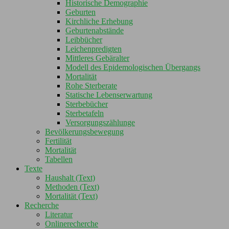
Historische Demographie
Geburten
Kirchliche Erhebung
Geburtenabstände
Leibbücher
Leichenpredigten
Mittleres Gebäralter
Modell des Epidemologischen Übergangs
Mortalität
Rohe Sterberate
Statische Lebenserwartung
Sterbebücher
Sterbetafeln
Versorgungszählunge
Bevölkerungsbewegung
Fertilität
Mortalität
Tabellen
Texte
Haushalt (Text)
Methoden (Text)
Mortalität (Text)
Recherche
Literatur
Onlinerecherche