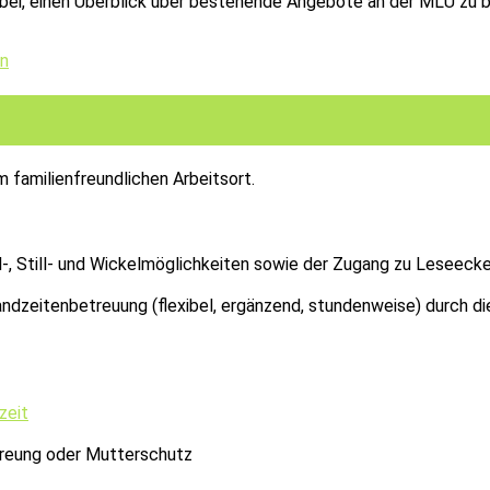
 dabei, einen Überblick über bestehende Angebote an der MLU z
en
familienfreundlichen Arbeitsort.
iel-, Still- und Wickelmöglichkeiten sowie der Zugang zu Leseeck
andzeitenbetreuung (flexibel, ergänzend, stundenweise) durch d
zeit
reung oder Mutterschutz