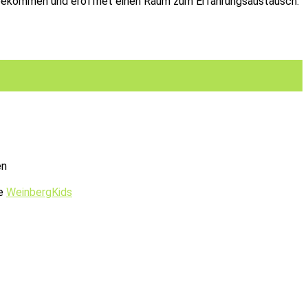
u bekommen und eröffnet einen Raum zum Erfahrungsaustausch.
en
ie
WeinbergKids