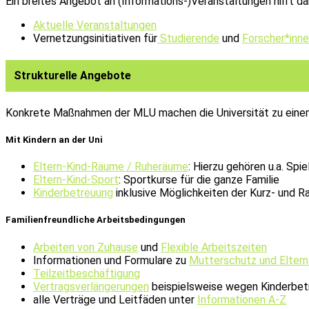
Ein breites Angebot an (Informations-)Veranstaltungen hilft
Aktuelle Veranstaltungen
Vernetzungsinitiativen für
Studierende
und
Forscher*inn
Strukturelle Angebote
Konkrete Maßnahmen der MLU machen die Universität zu einem 
Mit Kindern an der Uni
Eltern-Kind-Räume / Ruheräume
: Hierzu gehören u.a. Sp
Eltern-Kind-Sport
: Sportkurse für die ganze Familie
Kinderbetreuung
inklusive Möglichkeiten der Kurz- und R
Familienfreundliche Arbeitsbedingungen
Arbeiten von Zuhause
und
Flexible Arbeitszeiten
Informationen und Formulare zu
Mutterschutz und Eltern
Teilzeitbeschäftigung
Vertragsverlängerungen
beispielsweise wegen Kinderbet
alle Verträge und Leitfäden unter
Informationen A-Z