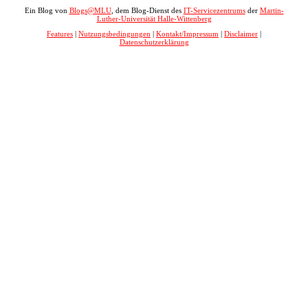
Ein Blog von
Blogs@MLU
, dem Blog-Dienst des
IT-Servicezentrums
der
Martin-
Luther-Universität Halle-Wittenberg
Features
|
Nutzungsbedingungen
|
Kontakt/Impressum
|
Disclaimer
|
Datenschutzerklärung