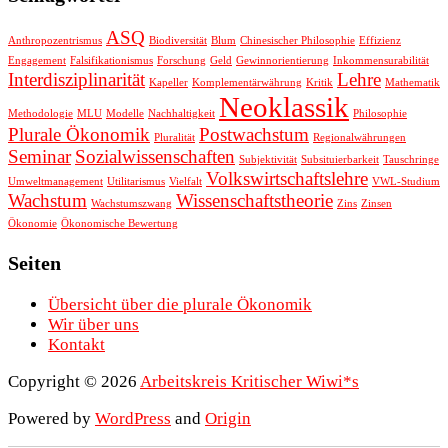
ASQ
Anthropozentrismus
Biodiversität
Blum
Chinesischer Philosophie
Effizienz
Engagement
Falsifikationismus
Forschung
Geld
Gewinnorientierung
Inkommensurabilität
Interdisziplinarität
Lehre
Kapeller
Komplementärwährung
Kritik
Mathematik
Neoklassik
Methodologie
MLU
Modelle
Nachhaltigkeit
Philosophie
Plurale Ökonomik
Postwachstum
Pluralität
Regionalwährungen
Seminar
Sozialwissenschaften
Subjektivität
Subsituierbarkeit
Tauschringe
Volkswirtschaftslehre
Umweltmanagement
Utilitarismus
Vielfalt
VWL-Studium
Wachstum
Wissenschaftstheorie
Wachstumszwang
Zins
Zinsen
Ökonomie
Ökonomische Bewertung
Seiten
Übersicht über die plurale Ökonomik
Wir über uns
Kontakt
Copyright © 2026
Arbeitskreis Kritischer Wiwi*s
Powered by
WordPress
and
Origin