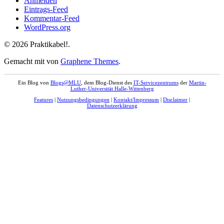
Anmelden
Eintrags-Feed
Kommentar-Feed
WordPress.org
© 2026 Praktikabel!.
Gemacht mit
von
Graphene Themes
.
Ein Blog von
Blogs@MLU
, dem Blog-Dienst des
IT-Servicezentrums
der
Martin-
Luther-Universität Halle-Wittenberg
Features
|
Nutzungsbedingungen
|
Kontakt/Impressum
|
Disclaimer
|
Datenschutzerklärung