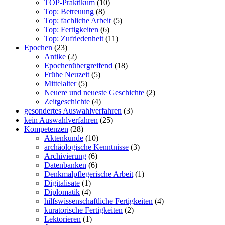
TOP-Praktikum
(10)
Top: Betreuung
(8)
Top: fachliche Arbeit
(5)
Top: Fertigkeiten
(6)
Top: Zufriedenheit
(11)
Epochen
(23)
Antike
(2)
Epochenübergreifend
(18)
Frühe Neuzeit
(5)
Mittelalter
(5)
Neuere und neueste Geschichte
(2)
Zeitgeschichte
(4)
gesondertes Auswahlverfahren
(3)
kein Auswahlverfahren
(25)
Kompetenzen
(28)
Aktenkunde
(10)
archäologische Kenntnisse
(3)
Archivierung
(6)
Datenbanken
(6)
Denkmalpflegerische Arbeit
(1)
Digitalisate
(1)
Diplomatik
(4)
hilfswissenschaftliche Fertigkeiten
(4)
kuratorische Fertigkeiten
(2)
Lektorieren
(1)