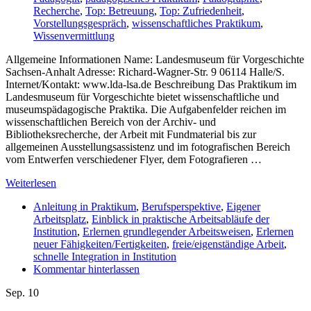
Recherche
,
Top: Betreuung
,
Top: Zufriedenheit
,
Vorstellungsgespräch
,
wissenschaftliches Praktikum
,
Wissenvermittlung
Allgemeine Informationen Name: Landesmuseum für Vorgeschichte
Sachsen-Anhalt Adresse: Richard-Wagner-Str. 9 06114 Halle/S.
Internet/Kontakt: www.lda-lsa.de Beschreibung Das Praktikum im
Landesmuseum für Vorgeschichte bietet wissenschaftliche und
museumspädagogische Praktika. Die Aufgabenfelder reichen im
wissenschaftlichen Bereich von der Archiv- und
Bibliotheksrecherche, der Arbeit mit Fundmaterial bis zur
allgemeinen Ausstellungsassistenz und im fotografischen Bereich
vom Entwerfen verschiedener Flyer, dem Fotografieren …
Weiterlesen
Anleitung in Praktikum
,
Berufsperspektive
,
Eigener
Arbeitsplatz
,
Einblick in praktische Arbeitsabläufe der
Institution
,
Erlernen grundlegender Arbeitsweisen
,
Erlernen
neuer Fähigkeiten/Fertigkeiten
,
freie/eigenständige Arbeit
,
schnelle Integration in Institution
Kommentar hinterlassen
Sep.
10