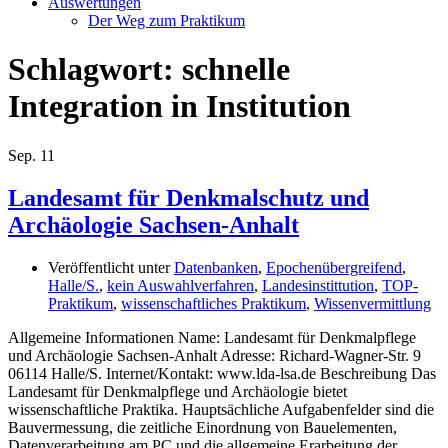
Auswertungen
Der Weg zum Praktikum
Schlagwort:
schnelle
Integration in Institution
Sep.
11
Landesamt für Denkmalschutz und
Archäologie Sachsen-Anhalt
Veröffentlicht unter
Datenbanken
,
Epochenübergreifend
,
Halle/S.
,
kein Auswahlverfahren
,
Landesinstittution
,
TOP-
Praktikum
,
wissenschaftliches Praktikum
,
Wissenvermittlung
Allgemeine Informationen Name: Landesamt für Denkmalpflege
und Archäologie Sachsen-Anhalt Adresse: Richard-Wagner-Str. 9
06114 Halle/S. Internet/Kontakt: www.lda-lsa.de Beschreibung Das
Landesamt für Denkmalpflege und Archäologie bietet
wissenschaftliche Praktika. Hauptsächliche Aufgabenfelder sind die
Bauvermessung, die zeitliche Einordnung von Bauelementen,
Datenverarbeitung am PC und die allgemeine Erarbeitung der