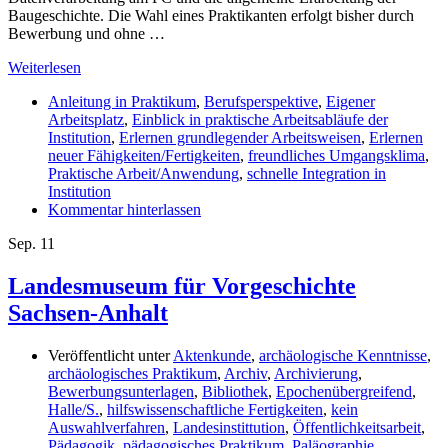
Baugeschichte. Die Wahl eines Praktikanten erfolgt bisher durch
Bewerbung und ohne …
Weiterlesen
Anleitung in Praktikum
,
Berufsperspektive
,
Eigener
Arbeitsplatz
,
Einblick in praktische Arbeitsabläufe der
Institution
,
Erlernen grundlegender Arbeitsweisen
,
Erlernen
neuer Fähigkeiten/Fertigkeiten
,
freundliches Umgangsklima
,
Praktische Arbeit/Anwendung
,
schnelle Integration in
Institution
Kommentar hinterlassen
Sep.
11
Landesmuseum für Vorgeschichte
Sachsen-Anhalt
Veröffentlicht unter
Aktenkunde
,
archäologische Kenntnisse
,
archäologisches Praktikum
,
Archiv
,
Archivierung
,
Bewerbungsunterlagen
,
Bibliothek
,
Epochenübergreifend
,
Halle/S.
,
hilfswissenschaftliche Fertigkeiten
,
kein
Auswahlverfahren
,
Landesinstittution
,
Öffentlichkeitsarbeit
,
Pädagogik
,
pädagogisches Praktikum
,
Paläographie
,