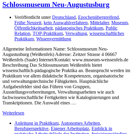
Schlossmuseum Neu-Augustusburg
Veröffentlicht unter
Deutschland
,
Epochenübergreifend
,
Frühe Neuzeit
,
kein Auswahlverfahren
,
Mittelalter
,
Museum
,
Öffentlichkeitsarbeit
,
pädagogisches Praktikum
,
Public
Relation
,
TOP-Praktikum
,
Verwaltung
,
wissenschaftliches
Praktikum
,
Wissenvermittlung
Allgemeine Informationen Name: Schlossmuseum Neu-
Augustusburg (Weißenfels) Adresse: Zeitzer Strasse 4 06667
Weißenfels (Saale) Internet/Kontakt: www.museum-weissenfels.de
Beschreibung Das Schlossmuseum Weißenfels bietet
wissenschaftlich-pädagogische Praktika an. Beansprucht werden im
Praktikum vor allem didaktische Kompetenzen, organisatorische
und verwaltungstechnische Fähigkeiten. Hauptsächliche
Aufgabenfelder sind das Führen von Gruppen,
Ausstellungsvorbereitungen, Verwaltungsarbeiten wie auch
fachwissenschaftliche Fertigkeiten wie Katalogisierungen und
Transkriptionen. Die Auswahl eines …
Weiterlesen
Anleitung in Praktikum
,
Autonomes Arbeiten
,
Berufsperspektive
,
Eigener Arbeitsplatz
,
Einblick in
praktische Arbeitsabläufe der Institution
,
freie/eigenständige