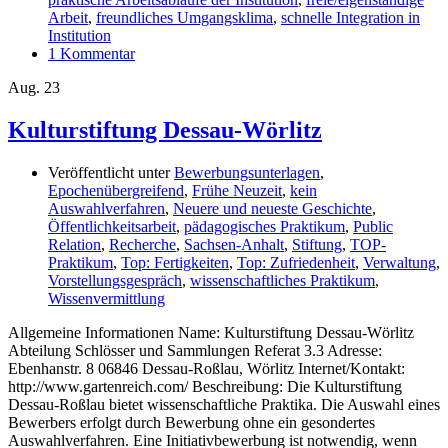
Arbeit
,
freundliches Umgangsklima
,
schnelle Integration in
Institution
1 Kommentar
Aug.
23
Kulturstiftung Dessau-Wörlitz
Veröffentlicht unter
Bewerbungsunterlagen
,
Epochenübergreifend
,
Frühe Neuzeit
,
kein
Auswahlverfahren
,
Neuere und neueste Geschichte
,
Öffentlichkeitsarbeit
,
pädagogisches Praktikum
,
Public
Relation
,
Recherche
,
Sachsen-Anhalt
,
Stiftung
,
TOP-
Praktikum
,
Top: Fertigkeiten
,
Top: Zufriedenheit
,
Verwaltung
,
Vorstellungsgespräch
,
wissenschaftliches Praktikum
,
Wissenvermittlung
Allgemeine Informationen Name: Kulturstiftung Dessau-Wörlitz
Abteilung Schlösser und Sammlungen Referat 3.3 Adresse:
Ebenhanstr. 8 06846 Dessau-Roßlau, Wörlitz Internet/Kontakt:
http://www.gartenreich.com/ Beschreibung: Die Kulturstiftung
Dessau-Roßlau bietet wissenschaftliche Praktika. Die Auswahl eines
Bewerbers erfolgt durch Bewerbung ohne ein gesondertes
Auswahlverfahren. Eine Initiativbewerbung ist notwendig, wenn