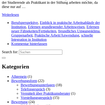
der Studierende als Praktikant in der Stiftung arbeiten möchte, da
diese nur auf …
Weiterlesen
Berufsperspektive
,
Einblick in praktische Arbeitsabläufe der
Institution
,
Erlernen grundlegender Arbeitsweisen
,
Erlernen
neuer Fähigkeiten/Fertigkeiten
,
freundliches Umgangsklima
,
Gruppenarbeit
,
Praktische Arbeit/Anwendung
,
schnelle
Integration in Institution
Kommentar hinterlassen
Search for:
Kategorien
Allgemein
(1)
Bewerbungsform
(22)
Bewerbungsunterlagen
(18)
Telefongespräch
(3)
Vermittelt über Praktikumsberater
(1)
Vorstellungsgespräch
(15)
Bewertung
(24)