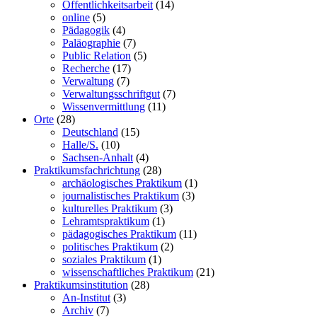
Öffentlichkeitsarbeit
(14)
online
(5)
Pädagogik
(4)
Paläographie
(7)
Public Relation
(5)
Recherche
(17)
Verwaltung
(7)
Verwaltungsschriftgut
(7)
Wissenvermittlung
(11)
Orte
(28)
Deutschland
(15)
Halle/S.
(10)
Sachsen-Anhalt
(4)
Praktikumsfachrichtung
(28)
archäologisches Praktikum
(1)
journalistisches Praktikum
(3)
kulturelles Praktikum
(3)
Lehramtspraktikum
(1)
pädagogisches Praktikum
(11)
politisches Praktikum
(2)
soziales Praktikum
(1)
wissenschaftliches Praktikum
(21)
Praktikumsinstitution
(28)
An-Institut
(3)
Archiv
(7)