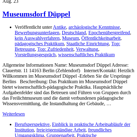
Aug.
23
Museumsdorf Düppel
Veröffentlicht unter
Antike
,
archäologische Kenntnisse
,
Bewerbungsunterlagen
,
Deutschland
,
Epochenübergreifend
,
kein Auswahlverfahren
,
Museum
,
Öffentlichkeitsarbeit
,
pädagogisches Praktikum
,
Staatliche Einrichtung
,
Top:
Betreuung
,
Top: Zufriedenheit
,
Verwaltung
,
Vorstellungsgespräch
,
wissenschaftliches Praktikum
Allgemeine Informationen Name: Museumsdorf Düppel Adresse:
Clauertstr. 11 14163 Berlin (Zehlendorf) Internet/Kontakt: Herzlich
Willkommen im Museumsdorf Düppel -Erleben Sie die Ursprünge
Berlins Beschreibung: Das Praktikum im Museumsdorf Düppel
bietet wissenschaftlich-pädagogische Praktika. Hauptsächliche
Aufgabenfelder sind das Betreuen und Führen von Gruppen durch
das Freilichtmuseum und die damit verbundenen pädagogische
Wissensvermittlung, die Instandhaltung der Gebäude, …
Weiterlesen
Berufsperspektive
,
Einblick in praktische Arbeitsabläufe der
Institution
,
freie/eigenständige Arbeit
,
freundliches
Umgangsklima
,
Gruppenarbeit
,
Praktische