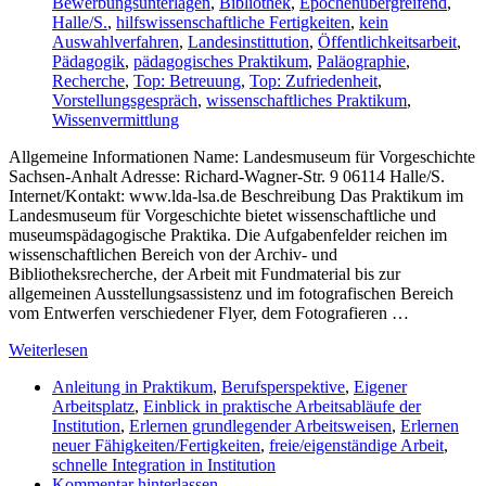
Bewerbungsunterlagen
,
Bibliothek
,
Epochenübergreifend
,
Halle/S.
,
hilfswissenschaftliche Fertigkeiten
,
kein
Auswahlverfahren
,
Landesinstittution
,
Öffentlichkeitsarbeit
,
Pädagogik
,
pädagogisches Praktikum
,
Paläographie
,
Recherche
,
Top: Betreuung
,
Top: Zufriedenheit
,
Vorstellungsgespräch
,
wissenschaftliches Praktikum
,
Wissenvermittlung
Allgemeine Informationen Name: Landesmuseum für Vorgeschichte
Sachsen-Anhalt Adresse: Richard-Wagner-Str. 9 06114 Halle/S.
Internet/Kontakt: www.lda-lsa.de Beschreibung Das Praktikum im
Landesmuseum für Vorgeschichte bietet wissenschaftliche und
museumspädagogische Praktika. Die Aufgabenfelder reichen im
wissenschaftlichen Bereich von der Archiv- und
Bibliotheksrecherche, der Arbeit mit Fundmaterial bis zur
allgemeinen Ausstellungsassistenz und im fotografischen Bereich
vom Entwerfen verschiedener Flyer, dem Fotografieren …
Weiterlesen
Anleitung in Praktikum
,
Berufsperspektive
,
Eigener
Arbeitsplatz
,
Einblick in praktische Arbeitsabläufe der
Institution
,
Erlernen grundlegender Arbeitsweisen
,
Erlernen
neuer Fähigkeiten/Fertigkeiten
,
freie/eigenständige Arbeit
,
schnelle Integration in Institution
Kommentar hinterlassen