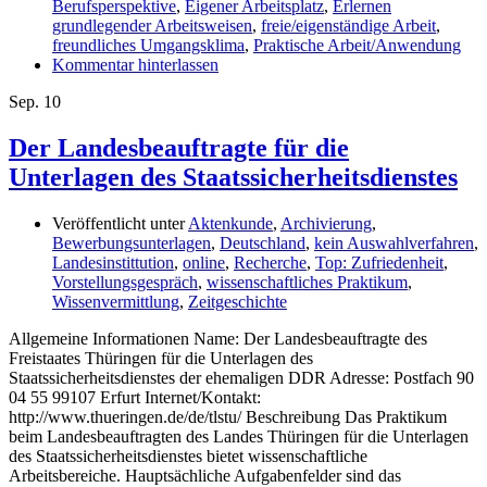
Berufsperspektive
,
Eigener Arbeitsplatz
,
Erlernen
grundlegender Arbeitsweisen
,
freie/eigenständige Arbeit
,
freundliches Umgangsklima
,
Praktische Arbeit/Anwendung
Kommentar hinterlassen
Sep.
10
Der Landesbeauftragte für die
Unterlagen des Staatssicherheitsdienstes
Veröffentlicht unter
Aktenkunde
,
Archivierung
,
Bewerbungsunterlagen
,
Deutschland
,
kein Auswahlverfahren
,
Landesinstittution
,
online
,
Recherche
,
Top: Zufriedenheit
,
Vorstellungsgespräch
,
wissenschaftliches Praktikum
,
Wissenvermittlung
,
Zeitgeschichte
Allgemeine Informationen Name: Der Landesbeauftragte des
Freistaates Thüringen für die Unterlagen des
Staatssicherheitsdienstes der ehemaligen DDR Adresse: Postfach 90
04 55 99107 Erfurt Internet/Kontakt:
http://www.thueringen.de/de/tlstu/ Beschreibung Das Praktikum
beim Landesbeauftragten des Landes Thüringen für die Unterlagen
des Staatssicherheitsdienstes bietet wissenschaftliche
Arbeitsbereiche. Hauptsächliche Aufgabenfelder sind das