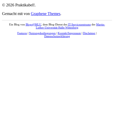
© 2026 Praktikabel!.
Gemacht mit
von
Graphene Themes
.
Ein Blog von
Blogs@MLU
, dem Blog-Dienst des
IT-Servicezentrums
der
Martin-
Luther-Universität Halle-Wittenberg
Features
|
Nutzungsbedingungen
|
Kontakt/Impressum
|
Disclaimer
|
Datenschutzerklärung