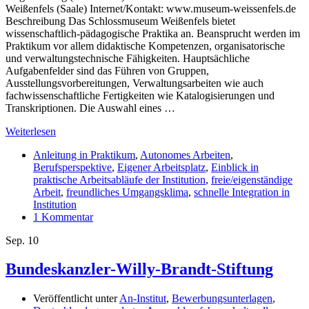
Weißenfels (Saale) Internet/Kontakt: www.museum-weissenfels.de
Beschreibung Das Schlossmuseum Weißenfels bietet
wissenschaftlich-pädagogische Praktika an. Beansprucht werden im
Praktikum vor allem didaktische Kompetenzen, organisatorische
und verwaltungstechnische Fähigkeiten. Hauptsächliche
Aufgabenfelder sind das Führen von Gruppen,
Ausstellungsvorbereitungen, Verwaltungsarbeiten wie auch
fachwissenschaftliche Fertigkeiten wie Katalogisierungen und
Transkriptionen. Die Auswahl eines …
Weiterlesen
Anleitung in Praktikum
,
Autonomes Arbeiten
,
Berufsperspektive
,
Eigener Arbeitsplatz
,
Einblick in
praktische Arbeitsabläufe der Institution
,
freie/eigenständige
Arbeit
,
freundliches Umgangsklima
,
schnelle Integration in
Institution
1 Kommentar
Sep.
10
Bundeskanzler-Willy-Brandt-Stiftung
Veröffentlicht unter
An-Institut
,
Bewerbungsunterlagen
,