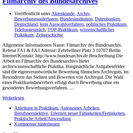
Filmarchiv des Bundesarchives
Veröffentlicht unter
Aktenkunde
,
Archiv
,
Bewerbungsunterlagen
,
Bundesinstitution
,
Datenbanken
,
Deutschland
,
kein Auswahlverfahren
,
politisches Praktikum
,
Telefongespräch
,
TOP-Praktikum
,
wissenschaftliches
Praktikum
,
Zeitgeschichte
Allgemeine Informationen Name: Filmarchiv des Bundesarchiv,
Referat FA1 & FA3 Adresse: Fehrbelliner Platz 3 10707 Berlin
Internet/Kontakt: http://www.bundesarchiv.de Beschreibung Die
Arbeit im Filmarchiv des Bundesarchivs bietet
archivwissenschaftliche Praktika. Hauptsächliche Aufgabenfelder
sind die eigenverantwortliche Bewertung filmischen Archivguts, im
Besonderen das Sichten und Bewerten von Archivgut. Die Wahl
eines Praktikumsbewerbers erfolgt durch Bewerbung ohne ein
gesondertes Bewerbungsverfahren. …
Weiterlesen
Anleitung in Praktikum
,
Autonomes Arbeiten
,
Berufsperspektive
,
Erlernen neuer Fähigkeiten/Fertigkeiten
,
Praktische Arbeit/Anwendung
Kommentar hinterlassen