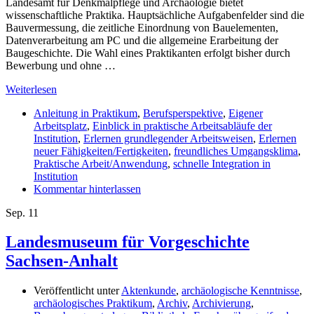
Landesamt für Denkmalpflege und Archäologie bietet
wissenschaftliche Praktika. Hauptsächliche Aufgabenfelder sind die
Bauvermessung, die zeitliche Einordnung von Bauelementen,
Datenverarbeitung am PC und die allgemeine Erarbeitung der
Baugeschichte. Die Wahl eines Praktikanten erfolgt bisher durch
Bewerbung und ohne …
Weiterlesen
Anleitung in Praktikum
,
Berufsperspektive
,
Eigener
Arbeitsplatz
,
Einblick in praktische Arbeitsabläufe der
Institution
,
Erlernen grundlegender Arbeitsweisen
,
Erlernen
neuer Fähigkeiten/Fertigkeiten
,
freundliches Umgangsklima
,
Praktische Arbeit/Anwendung
,
schnelle Integration in
Institution
Kommentar hinterlassen
Sep.
11
Landesmuseum für Vorgeschichte
Sachsen-Anhalt
Veröffentlicht unter
Aktenkunde
,
archäologische Kenntnisse
,
archäologisches Praktikum
,
Archiv
,
Archivierung
,