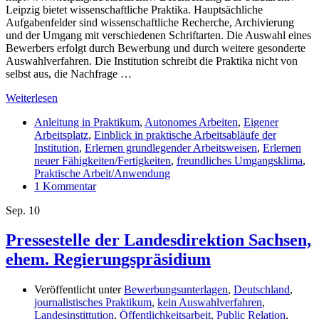
Leipzig bietet wissenschaftliche Praktika. Hauptsächliche
Aufgabenfelder sind wissenschaftliche Recherche, Archivierung
und der Umgang mit verschiedenen Schriftarten. Die Auswahl eines
Bewerbers erfolgt durch Bewerbung und durch weitere gesonderte
Auswahlverfahren. Die Institution schreibt die Praktika nicht von
selbst aus, die Nachfrage …
Weiterlesen
Anleitung in Praktikum
,
Autonomes Arbeiten
,
Eigener
Arbeitsplatz
,
Einblick in praktische Arbeitsabläufe der
Institution
,
Erlernen grundlegender Arbeitsweisen
,
Erlernen
neuer Fähigkeiten/Fertigkeiten
,
freundliches Umgangsklima
,
Praktische Arbeit/Anwendung
1 Kommentar
Sep.
10
Pressestelle der Landesdirektion Sachsen,
ehem. Regierungspräsidium
Veröffentlicht unter
Bewerbungsunterlagen
,
Deutschland
,
journalistisches Praktikum
,
kein Auswahlverfahren
,
Landesinstittution
,
Öffentlichkeitsarbeit
,
Public Relation
,