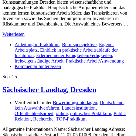
Kunstsammlungen Dresden bieten wissenschaftliche und
pädagogische Praktika. Hauptsächliche Aufgabenfelder sind das
kennen lernen kuratorischer Arbeitsfelder, das Transkribieren von
Inventaren sowie das Suchen der aufgeführten Inventarien in
Rüstkammer und Datenbanken. Die Auswahl eines Bewerbers …
Weiterlesen
Anleitung in Praktikum
,
Berufsperspektive
,
Eigener
Arbeitsplatz
,
Einblick in praktische Arbeitsabläufe der
Institution
,
Erlernen neuer Fähigkeiten/Fertigkeiten
,
freie/eigenständige Arbeit
,
Praktische Arbeit/Anwendung
Kommentar hinterlassen
Sep.
25
Sächsischer Landtag, Dresden
Veröffentlicht unter
Bewerbungsunterlagen
,
Deutschland
,
kein Auswahlverfahren
,
Landesinstittution
,
Öffentlichkeitsarbeit
,
online
,
politisches Praktikum
,
Public
Relation
,
Recherche
,
TOP-Praktikum
Allgemeine Informationen Name: Sächsischer Landtag Adresse:
Sächsischer Landtag Postfach 12 07 05 01008 Dresden Telefon: