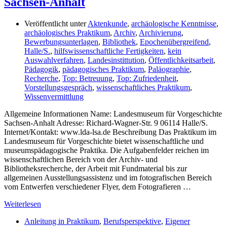
Sachsen-Anhalt
Veröffentlicht unter
Aktenkunde
,
archäologische Kenntnisse
,
archäologisches Praktikum
,
Archiv
,
Archivierung
,
Bewerbungsunterlagen
,
Bibliothek
,
Epochenübergreifend
,
Halle/S.
,
hilfswissenschaftliche Fertigkeiten
,
kein
Auswahlverfahren
,
Landesinstittution
,
Öffentlichkeitsarbeit
,
Pädagogik
,
pädagogisches Praktikum
,
Paläographie
,
Recherche
,
Top: Betreuung
,
Top: Zufriedenheit
,
Vorstellungsgespräch
,
wissenschaftliches Praktikum
,
Wissenvermittlung
Allgemeine Informationen Name: Landesmuseum für Vorgeschichte
Sachsen-Anhalt Adresse: Richard-Wagner-Str. 9 06114 Halle/S.
Internet/Kontakt: www.lda-lsa.de Beschreibung Das Praktikum im
Landesmuseum für Vorgeschichte bietet wissenschaftliche und
museumspädagogische Praktika. Die Aufgabenfelder reichen im
wissenschaftlichen Bereich von der Archiv- und
Bibliotheksrecherche, der Arbeit mit Fundmaterial bis zur
allgemeinen Ausstellungsassistenz und im fotografischen Bereich
vom Entwerfen verschiedener Flyer, dem Fotografieren …
Weiterlesen
Anleitung in Praktikum
,
Berufsperspektive
,
Eigener