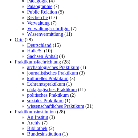
Pädagogik
(4)
Paläographie
(7)
Public Relation
(5)
Recherche
(17)
Verwaltung
(7)
Verwaltungsschriftgut
(7)
Wissenvermittlung
(11)
Orte
(28)
Deutschland
(15)
Halle/S.
(10)
Sachsen-Anhalt
(4)
Praktikumsfachrichtung
(28)
archäologisches Praktikum
(1)
journalistisches Praktikum
(3)
kulturelles Praktikum
(3)
Lehramtspraktikum
(1)
pädagogisches Praktikum
(11)
politisches Praktikum
(2)
soziales Praktikum
(1)
wissenschaftliches Praktikum
(21)
Praktikumsinstitution
(28)
An-Institut
(3)
Archiv
(7)
Bibliothek
(2)
Bundesinstitution
(1)