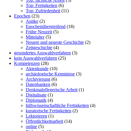
Top: fachliche Arbeit
(5)
Top: Fertigkeiten
(6)
Top: Zufriedenheit
(11)
Epochen
(23)
Antike
(2)
Epochenübergreifend
(18)
Frühe Neuzeit
(5)
Mittelalter
(5)
Neuere und neueste Geschichte
(2)
Zeitgeschichte
(4)
gesondertes Auswahlverfahren
(3)
kein Auswahlverfahren
(25)
Kompetenzen
(28)
Aktenkunde
(10)
archäologische Kenntnisse
(3)
Archivierung
(6)
Datenbanken
(6)
Denkmalpflegerische Arbeit
(1)
Digitalisate
(1)
Diplomatik
(4)
hilfswissenschaftliche Fertigkeiten
(4)
kuratorische Fertigkeiten
(2)
Lektorieren
(1)
Öffentlichkeitsarbeit
(14)
online
(5)