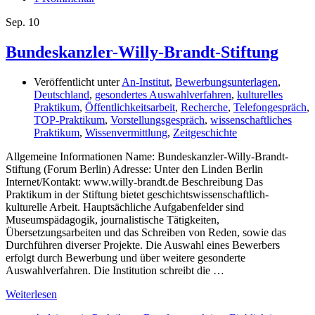
Sep.
10
Bundeskanzler-Willy-Brandt-Stiftung
Veröffentlicht unter
An-Institut
,
Bewerbungsunterlagen
,
Deutschland
,
gesondertes Auswahlverfahren
,
kulturelles
Praktikum
,
Öffentlichkeitsarbeit
,
Recherche
,
Telefongespräch
,
TOP-Praktikum
,
Vorstellungsgespräch
,
wissenschaftliches
Praktikum
,
Wissenvermittlung
,
Zeitgeschichte
Allgemeine Informationen Name: Bundeskanzler-Willy-Brandt-
Stiftung (Forum Berlin) Adresse: Unter den Linden Berlin
Internet/Kontakt: www.willy-brandt.de Beschreibung Das
Praktikum in der Stiftung bietet geschichtswissenschaftlich-
kulturelle Arbeit. Hauptsächliche Aufgabenfelder sind
Museumspädagogik, journalistische Tätigkeiten,
Übersetzungsarbeiten und das Schreiben von Reden, sowie das
Durchführen diverser Projekte. Die Auswahl eines Bewerbers
erfolgt durch Bewerbung und über weitere gesonderte
Auswahlverfahren. Die Institution schreibt die …
Weiterlesen