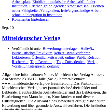
Arbeitsplatz
,
Einblick in praktische Arbeitsabläufe der
Institution
,
Erlernen grundlegender Arbeitsweisen
,
Erlernen
neuer Fähigkeiten/Fertigkeiten
,
freie/eigenständige Arbeit
,
schnelle Integration in Institution
Kommentar hinterlassen
Sep.
10
Mitteldeutscher Verlag
Veröffentlicht unter
Bewerbungsunterlagen
,
Halle/S.
,
journalistisches Praktikum
,
kein Auswahlverfahren
,
Lektorieren
,
Öffentlichkeitsarbeit
,
online
,
Public Relation
,
Recherche
,
Top: Betreuung
,
Top: Zufriedenheit
,
Verlag
,
Vorstellungsgespräch
,
Zeitung
Allgemeine Informationen Name: Mitteldeutscher Verlag Adresse:
Am Steintor 23 06112 Halle (Saale) Internet/Kontakt:
www.mitteldeutscherverlag.de/ Beschreibung Das Praktikum im
Mitteldeutschen Verlag bietet journalistischeArbeitsfelder und
Lektorate. Hauptsächliche Aufgabenfelder sind das Lektorieren, die
Bearbeitung von Manuskripten, Korrekturlesen und diverse
Hilfstätigkeiten. Die Auswahl eines Bewerbers erfolgt bisher durch
Bewerbung und über gesonderte Auswahlverfahren. Die Institution
schreibt die Praktika nicht …