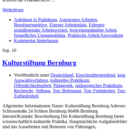
Weiterlesen
Anleitung in Praktikum
,
Autonomes Arbeiten
,
Berufsperspektive
,
Eigener Arbeitsplatz
,
Erlernen
grundlegender Arbeitsweisen
,
freie/eigenständige Arbeit
,
freundliches Umgangsklima
,
Praktische Arbeit/Anwendung
Kommentar hinterlassen
Sep.
10
Kulturstiftung Bernburg
Veröffentlicht unter
Deutschland
,
Epochenübergreifend
,
kein
Auswahlverfahren
,
kulturelles Praktikum
,
Öffentlichkeitsarbeit
,
Pädagogik
,
pädagogisches Praktikum
,
Recherche
,
Stiftung
,
Top: Betreuung
,
Top: Fertigkeiten
,
Top:
Zufriedenheit
Allgemeine Informationen Name: Kulturstiftung Bernburg Adresse:
Schlossstraße 24 Schloss Bernburg 06406 Bernburg
Internet/Kontakt: Beschreibung Die Kulturstiftung Bernburg bietet
wissenschaftlich-kulturelle Praktika. Hauptsächliche Aufgabenfelder
sind das Ausarbeiten und Betreuen von Führungen,