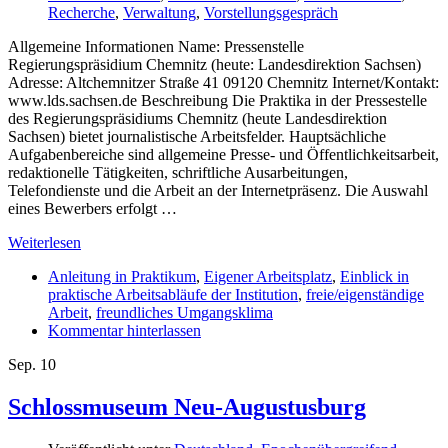
Recherche
,
Verwaltung
,
Vorstellungsgespräch
Allgemeine Informationen Name: Pressenstelle
Regierungspräsidium Chemnitz (heute: Landesdirektion Sachsen)
Adresse: Altchemnitzer Straße 41 09120 Chemnitz Internet/Kontakt:
www.lds.sachsen.de Beschreibung Die Praktika in der Pressestelle
des Regierungspräsidiums Chemnitz (heute Landesdirektion
Sachsen) bietet journalistische Arbeitsfelder. Hauptsächliche
Aufgabenbereiche sind allgemeine Presse- und Öffentlichkeitsarbeit,
redaktionelle Tätigkeiten, schriftliche Ausarbeitungen,
Telefondienste und die Arbeit an der Internetpräsenz. Die Auswahl
eines Bewerbers erfolgt …
Weiterlesen
Anleitung in Praktikum
,
Eigener Arbeitsplatz
,
Einblick in
praktische Arbeitsabläufe der Institution
,
freie/eigenständige
Arbeit
,
freundliches Umgangsklima
Kommentar hinterlassen
Sep.
10
Schlossmuseum Neu-Augustusburg