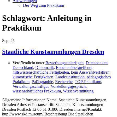
Auswertungen
Der Weg zum Praktikum
Schlagwort:
Anleitung in
Praktikum
Sep.
25
Staatliche Kunstsammlungen Dresden
Veröffentlicht unter
Bewerbungsunterlagen
,
Datenbanken
,
Deutschland
,
Diplomatik
,
Epochenübergreifend
,
hilfswissenschaftliche Fertigkeiten
,
kein Auswahlverfahren
,
kuratorische Fertigkeiten
,
Landesinstittution
,
pädagogisches
Praktikum
,
Paläographie
,
Recherche
,
TOP-Praktikum
,
Verwaltungsschriftgut
,
Vorstellungsgespräch
,
wissenschaftliches Praktikum
,
Wissenvermittlung
Allgemeine Informationen Name: Staatliche Kunstsammlungen
Dresden Adresse: Postanschrift: Staatliche Kunstsammlungen
Dresden Postfach 12 05 51 01006 Dresden Internet/Kontakt:
http://www.skd.museum/ Beschreibung Die Staatlichen