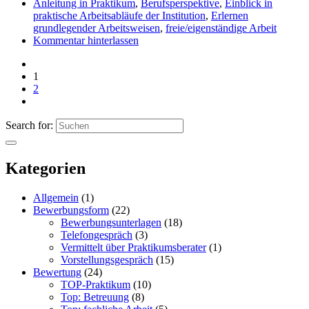
Anleitung in Praktikum
,
Berufsperspektive
,
Einblick in
praktische Arbeitsabläufe der Institution
,
Erlernen
grundlegender Arbeitsweisen
,
freie/eigenständige Arbeit
Kommentar hinterlassen
1
2
Search for:
Kategorien
Allgemein
(1)
Bewerbungsform
(22)
Bewerbungsunterlagen
(18)
Telefongespräch
(3)
Vermittelt über Praktikumsberater
(1)
Vorstellungsgespräch
(15)
Bewertung
(24)
TOP-Praktikum
(10)
Top: Betreuung
(8)