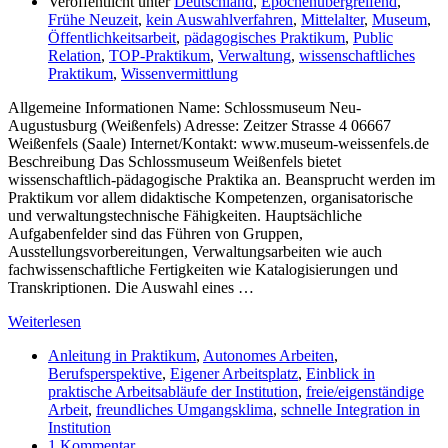
Veröffentlicht unter
Deutschland
,
Epochenübergreifend
,
Frühe Neuzeit
,
kein Auswahlverfahren
,
Mittelalter
,
Museum
,
Öffentlichkeitsarbeit
,
pädagogisches Praktikum
,
Public
Relation
,
TOP-Praktikum
,
Verwaltung
,
wissenschaftliches
Praktikum
,
Wissenvermittlung
Allgemeine Informationen Name: Schlossmuseum Neu-
Augustusburg (Weißenfels) Adresse: Zeitzer Strasse 4 06667
Weißenfels (Saale) Internet/Kontakt: www.museum-weissenfels.de
Beschreibung Das Schlossmuseum Weißenfels bietet
wissenschaftlich-pädagogische Praktika an. Beansprucht werden im
Praktikum vor allem didaktische Kompetenzen, organisatorische
und verwaltungstechnische Fähigkeiten. Hauptsächliche
Aufgabenfelder sind das Führen von Gruppen,
Ausstellungsvorbereitungen, Verwaltungsarbeiten wie auch
fachwissenschaftliche Fertigkeiten wie Katalogisierungen und
Transkriptionen. Die Auswahl eines …
Weiterlesen
Anleitung in Praktikum
,
Autonomes Arbeiten
,
Berufsperspektive
,
Eigener Arbeitsplatz
,
Einblick in
praktische Arbeitsabläufe der Institution
,
freie/eigenständige
Arbeit
,
freundliches Umgangsklima
,
schnelle Integration in
Institution
1 Kommentar