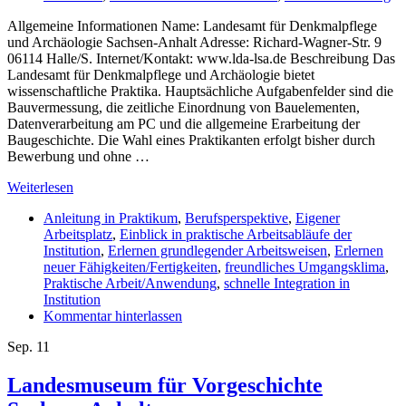
Allgemeine Informationen Name: Landesamt für Denkmalpflege
und Archäologie Sachsen-Anhalt Adresse: Richard-Wagner-Str. 9
06114 Halle/S. Internet/Kontakt: www.lda-lsa.de Beschreibung Das
Landesamt für Denkmalpflege und Archäologie bietet
wissenschaftliche Praktika. Hauptsächliche Aufgabenfelder sind die
Bauvermessung, die zeitliche Einordnung von Bauelementen,
Datenverarbeitung am PC und die allgemeine Erarbeitung der
Baugeschichte. Die Wahl eines Praktikanten erfolgt bisher durch
Bewerbung und ohne …
Weiterlesen
Anleitung in Praktikum
,
Berufsperspektive
,
Eigener
Arbeitsplatz
,
Einblick in praktische Arbeitsabläufe der
Institution
,
Erlernen grundlegender Arbeitsweisen
,
Erlernen
neuer Fähigkeiten/Fertigkeiten
,
freundliches Umgangsklima
,
Praktische Arbeit/Anwendung
,
schnelle Integration in
Institution
Kommentar hinterlassen
Sep.
11
Landesmuseum für Vorgeschichte