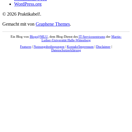
WordPress.org
© 2026 Praktikabel!.
Gemacht mit
von
Graphene Themes
.
Ein Blog von
Blogs@MLU
, dem Blog-Dienst des
IT-Servicezentrums
der
Martin-
Luther-Universität Halle-Wittenberg
Features
|
Nutzungsbedingungen
|
Kontakt/Impressum
|
Disclaimer
|
Datenschutzerklärung