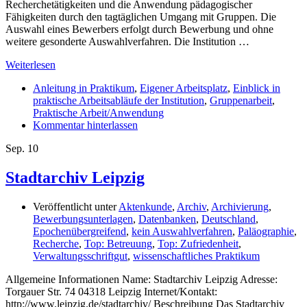
Recherchetätigkeiten und die Anwendung pädagogischer
Fähigkeiten durch den tagtäglichen Umgang mit Gruppen. Die
Auswahl eines Bewerbers erfolgt durch Bewerbung und ohne
weitere gesonderte Auswahlverfahren. Die Institution …
Weiterlesen
Anleitung in Praktikum
,
Eigener Arbeitsplatz
,
Einblick in
praktische Arbeitsabläufe der Institution
,
Gruppenarbeit
,
Praktische Arbeit/Anwendung
Kommentar hinterlassen
Sep.
10
Stadtarchiv Leipzig
Veröffentlicht unter
Aktenkunde
,
Archiv
,
Archivierung
,
Bewerbungsunterlagen
,
Datenbanken
,
Deutschland
,
Epochenübergreifend
,
kein Auswahlverfahren
,
Paläographie
,
Recherche
,
Top: Betreuung
,
Top: Zufriedenheit
,
Verwaltungsschriftgut
,
wissenschaftliches Praktikum
Allgemeine Informationen Name: Stadtarchiv Leipzig Adresse:
Torgauer Str. 74 04318 Leipzig Internet/Kontakt:
http://www.leipzig.de/stadtarchiv/ Beschreibung Das Stadtarchiv