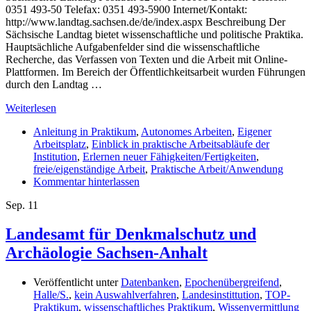
0351 493-50 Telefax: 0351 493-5900 Internet/Kontakt:
http://www.landtag.sachsen.de/de/index.aspx Beschreibung Der
Sächsische Landtag bietet wissenschaftliche und politische Praktika.
Hauptsächliche Aufgabenfelder sind die wissenschaftliche
Recherche, das Verfassen von Texten und die Arbeit mit Online-
Plattformen. Im Bereich der Öffentlichkeitsarbeit wurden Führungen
durch den Landtag …
Weiterlesen
Anleitung in Praktikum
,
Autonomes Arbeiten
,
Eigener
Arbeitsplatz
,
Einblick in praktische Arbeitsabläufe der
Institution
,
Erlernen neuer Fähigkeiten/Fertigkeiten
,
freie/eigenständige Arbeit
,
Praktische Arbeit/Anwendung
Kommentar hinterlassen
Sep.
11
Landesamt für Denkmalschutz und
Archäologie Sachsen-Anhalt
Veröffentlicht unter
Datenbanken
,
Epochenübergreifend
,
Halle/S.
,
kein Auswahlverfahren
,
Landesinstittution
,
TOP-
Praktikum
,
wissenschaftliches Praktikum
,
Wissenvermittlung