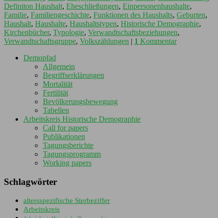
Definiton Haushalt
,
Eheschließungen
,
Einpersonenhaushalte
,
Familie
,
Familiengeschichte
,
Funktionen des Haushalts
,
Geburten
,
Haushalt
,
Haushalte
,
Haushaltstypen
,
Historische Demographie
,
Kirchenbücher
,
Typologie
,
Verwandtschaftsbeziehungen
,
Verwandtschaftsgruppe
,
Volkszählungen
|
1
Kommentar
Demopfad
Allgemein
Begriffserklärungen
Mortalität
Fertilität
Bevölkerungsbewegung
Tabellen
Arbeitskreis Historische Demographie
Call for papers
Publikationen
Tagungsberichte
Tagungsprogramm
Working papers
Schlagwörter
altersspezifische Sterbeziffer
Arbeitskreis