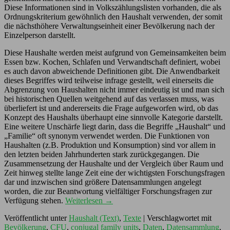
Diese Informationen sind in Volkszählungslisten vorhanden, die als
Ordnungskriterium gewöhnlich den Haushalt verwenden, der somit
die nächsthöhere Verwaltungseinheit einer Bevölkerung nach der
Einzelperson darstellt.
Diese Haushalte werden meist aufgrund von Gemeinsamkeiten beim
Essen bzw. Kochen, Schlafen und Verwandtschaft definiert, wobei
es auch davon abweichende Definitionen gibt. Die Anwendbarkeit
dieses Begriffes wird teilweise infrage gestellt, weil einerseits die
Abgrenzung von Haushalten nicht immer eindeutig ist und man sich
bei historischen Quellen weitgehend auf das verlassen muss, was
überliefert ist und andererseits die Frage aufgeworfen wird, ob das
Konzept des Haushalts überhaupt eine sinnvolle Kategorie darstellt.
Eine weitere Unschärfe liegt darin, dass die Begriffe „Haushalt“ und
„Familie“ oft synonym verwendet werden. Die Funktionen von
Haushalten (z.B. Produktion und Konsumption) sind vor allem in
den letzten beiden Jahrhunderten stark zurückgegangen. Die
Zusammensetzung der Haushalte und der Vergleich über Raum und
Zeit hinweg stellte lange Zeit eine der wichtigsten Forschungsfragen
dar und inzwischen sind größere Datensammlungen angelegt
worden, die zur Beantwortung vielfältiger Forschungsfragen zur
Verfügung stehen.
Weiterlesen
→
Veröffentlicht unter
Haushalt (Text)
,
Texte
|
Verschlagwortet mit
Bevölkerung
,
CFU
,
conjugal family units
,
Daten
,
Datensammlung
,