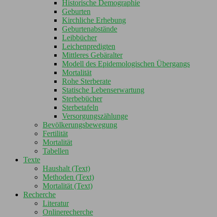
Historische Demographie
Geburten
Kirchliche Erhebung
Geburtenabstände
Leibbücher
Leichenpredigten
Mittleres Gebäralter
Modell des Epidemologischen Übergangs
Mortalität
Rohe Sterberate
Statische Lebenserwartung
Sterbebücher
Sterbetafeln
Versorgungszählunge
Bevölkerungsbewegung
Fertilität
Mortalität
Tabellen
Texte
Haushalt (Text)
Methoden (Text)
Mortalität (Text)
Recherche
Literatur
Onlinerecherche