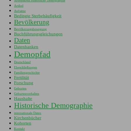
Arbeitskreis Historische Demographie
Artikel
Aufsätze
Bedingte Sterbehäufigkeit
Bevölkerung
Bevölkerungsbewegung
Buchführungsgleichungen
Daten
Datenbanken
Demopfad
Deutschland
Eheschließungen
Familiengeschichte
Fertilität
Forschung
Geburten
Geburtenverhalten
Haushalte
Historische Demographie
internationale Daten
Kirchenbücher
Kohorten
Kontakt