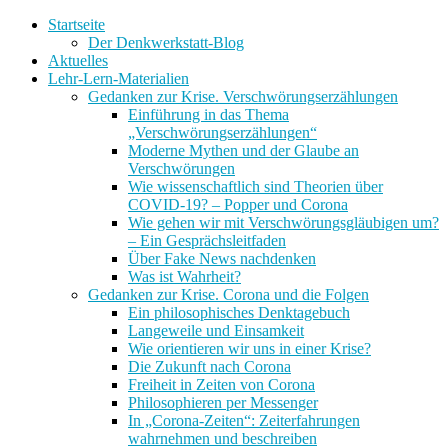
Startseite
Der Denkwerkstatt-Blog
Aktuelles
Lehr-Lern-Materialien
Gedanken zur Krise. Verschwörungserzählungen
Einführung in das Thema
„Verschwörungserzählungen“
Moderne Mythen und der Glaube an
Verschwörungen
Wie wissenschaftlich sind Theorien über
COVID-19? – Popper und Corona
Wie gehen wir mit Verschwörungsgläubigen um?
– Ein Gesprächsleitfaden
Über Fake News nachdenken
Was ist Wahrheit?
Gedanken zur Krise. Corona und die Folgen
Ein philosophisches Denktagebuch
Langeweile und Einsamkeit
Wie orientieren wir uns in einer Krise?
Die Zukunft nach Corona
Freiheit in Zeiten von Corona
Philosophieren per Messenger
In „Corona-Zeiten“: Zeiterfahrungen
wahrnehmen und beschreiben