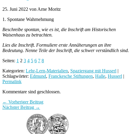
25. Juni 2022
von Arne Moritz
1. Spontane Wahrnehmung
Beschreibe spontan, wie es ist, die Inschrift am Historischen
Waisenhaus zu betrachten.
Lies die Inschrift. Formuliere erste Annäherungen an ihre
Bedeutung. Nenne Teile der Inschrift, die schwer verständlich sind.
Seiten:
1
2
3
4
5
6
7
8
Kategorien:
Lehr-Lern-Materialien
,
Spaziergang mit Husserl
|
Schlagwörter:
Edmund
,
Franckesche Stiftungen
,
Halle
,
Husserl
|
Permalink
Kommentare sind geschlossen.
← Vorheriger Beitrag
Nächster Beitrag →