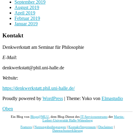
September 2019
August 2019
April 2019
Februar 2019
Januar 2019
Kontakt
Denkwerkstatt am Seminar für Philosophie
E-Mail
:
denkwerkstatt@phil.uni-halle.de
Website
:
https://denkwerkstatt.phil.uni-halle.de/
Proudly powered by
WordPress
|
Theme: Yoko von
Elmastudio
Oben
Ein Blog von
Blogs@MLU
, dem Blog-Dienst des
IT-Servicezentrums
der
Martin-
Luther-Universität Halle-Wittenberg
Features
|
Nutzungsbedingungen
|
Kontakt/Impressum
|
Disclaimer
|
Datenschutzerklärung