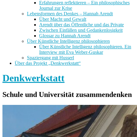
Erfahrungen reflektieren – Ein philosophisches
Journal zur Krise
Lebensformen des Denkes – Hannah Arendt
Über Macht und Gewalt
Arendt über das Öffentliche und das Private
Zwischen Einfällen und Gedankenlosigkeit
Glossar zu Hannah Arendt
Über Künstliche Intelligenz philosophieren
Über Künstliche Intelligenz philosophieren. Ein
Interview mit Eva Weber-Guskar
Spaziergang mit Husserl
Über das Projekt „Denkwerkstatt“
Denkwerkstatt
Schule und Universität zusammendenken