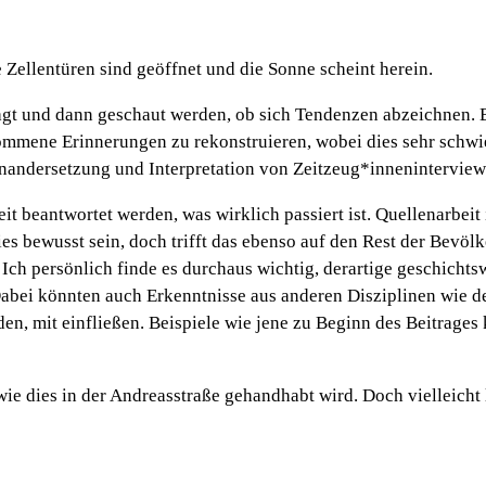
Zellentüren sind geöffnet und die Sonne scheint herein.
gt und dann geschaut werden, ob sich Tendenzen abzeichnen. B
mmene Erinnerungen zu rekonstruieren, wobei dies sehr schwier
inandersetzung und Interpretation von Zeitzeug*inneninterview
it beantwortet werden, was wirklich passiert ist. Quellenarbeit
s bewusst sein, doch trifft das ebenso auf den Rest der Bevölke
ch persönlich finde es durchaus wichtig, derartige geschichtsw
Dabei könnten auch Erkenntnisse aus anderen Disziplinen wie d
den, mit einfließen. Beispiele wie jene zu Beginn des Beitrage
e dies in der Andreasstraße gehandhabt wird. Doch vielleicht 