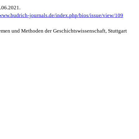
.06.2021.
/www.budrich-journals.de/index.php/bios/issue/view/109
hemen und Methoden der Geschichtswissenschaft, Stuttgart