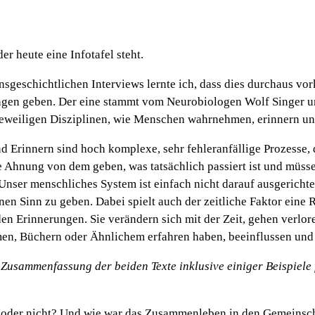
er heute eine Infotafel steht.
geschichtlichen Interviews lernte ich, dass dies durchaus vor
rungen geben. Der eine stammt vom Neurobiologen Wolf Singer 
r jeweiligen Disziplinen, wie Menschen wahrnehmen, erinnern u
Erinnern sind hoch komplexe, sehr fehleranfällige Prozesse, d
Ahnung von dem geben, was tatsächlich passiert ist und müssen
Unser menschliches System ist einfach nicht darauf ausgerichtet
nen Sinn zu geben. Dabei spielt auch der zeitliche Faktor eine 
rden Erinnerungen. Sie verändern sich mit der Zeit, gehen verl
en, Büchern oder Ähnlichem erfahren haben, beeinflussen und 
Zusammenfassung der beiden Texte inklusive einiger Beispiele f
 oder nicht? Und wie war das Zusammenleben in den Gemeinscha