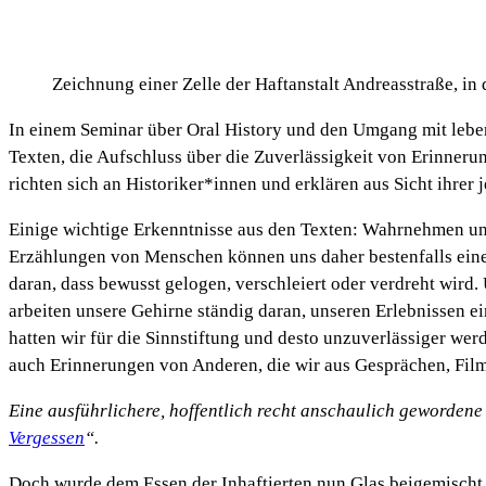
Zeichnung einer Zelle der Haftanstalt Andreasstraße, in d
In einem Seminar über Oral History und den Umgang mit lebens
Texten, die Aufschluss über die Zuverlässigkeit von Erinne
richten sich an Historiker*innen und erklären aus Sicht ihre
Einige wichtige Erkenntnisse aus den Texten: Wahrnehmen und 
Erzählungen von Menschen können uns daher bestenfalls eine 
daran, dass bewusst gelogen, verschleiert oder verdreht wird. 
arbeiten unsere Gehirne ständig daran, unseren Erlebnissen ei
hatten wir für die Sinnstiftung und desto unzuverlässiger we
auch Erinnerungen von Anderen, die wir aus Gesprächen, Film
Eine ausführlichere, hoffentlich recht anschaulich gewordene 
Vergessen
“.
Doch wurde dem Essen der Inhaftierten nun Glas beigemischt