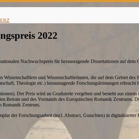
m ERZ
ngspreis 2022
ationalen Nachwuchspreis für herausragende Dissertationen auf dem Ge
 Wissenschaftlern und Wissenschaftlerinnen, die auf dem Gebiet des fr
enschaft, Theologie etc.) herausragende Forschungsleistungen erbracht 
tionen). Der Preis wird an Graduierte vergeben und besteht aus einem
tionalen Beirats und des Vorstands des Europäischen Romanik Zentrums.
hen Romanik Zentrum.
lar der Forschungsarbeit (incl. Abstract, Gutachten) in digitalisiert