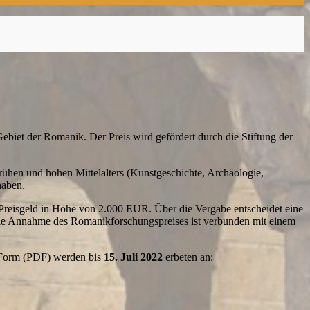
biet der Romanik. Der Preis wird gefördert durch die Stiftung der
ühen und hohen Mittelalters (Kunstgeschichte, Archäologie,
haben.
 Preisgeld in Höhe von 2.000 EUR. Über die Vergabe entscheidet eine
 Die Annahme des Romanikforschungspreises ist verbunden mit einem
er Form (PDF) werden bis
15. Juli 2022
erbeten an: