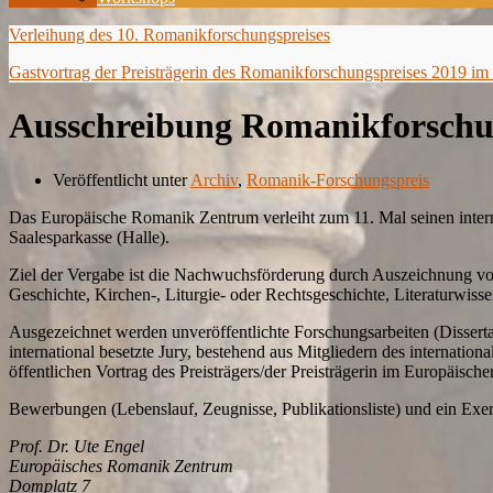
Verleihung des 10. Romanikforschungspreises
Gastvortrag der Preisträgerin des Romanikforschungspreises 2019 i
Ausschreibung Romanikforschu
Veröffentlicht unter
Archiv
,
Romanik-Forschungspreis
Das Europäische Romanik Zentrum verleiht zum 11. Mal seinen intern
Saalesparkasse (Halle).
Ziel der Vergabe ist die Nachwuchsförderung durch Auszeichnung von
Geschichte, Kirchen-, Liturgie- oder Rechtsgeschichte, Literaturwiss
Ausgezeichnet werden unveröffentlichte Forschungsarbeiten (Disserta
international besetzte Jury, bestehend aus Mitgliedern des interna
öffentlichen Vortrag des Preisträgers/der Preisträgerin im Europäisc
Bewerbungen (Lebenslauf, Zeugnisse, Publikationsliste) und ein Exemp
Prof. Dr. Ute Engel
Europäisches Romanik Zentrum
Domplatz 7