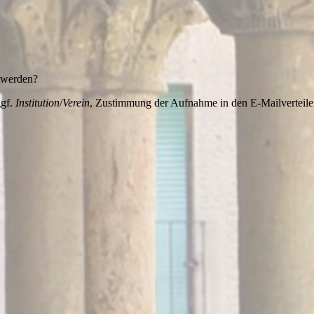
t werden?
ggf.
Institution
/
Verein
, Zustimmung der Aufnahme in den E-Mailverteile