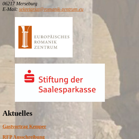
06217 Merseburg
E-Mail:
sekretariat@romanik-zentrum.eu
Aktuelles
Gastvortrag Kemper
RFP Ausschreibung