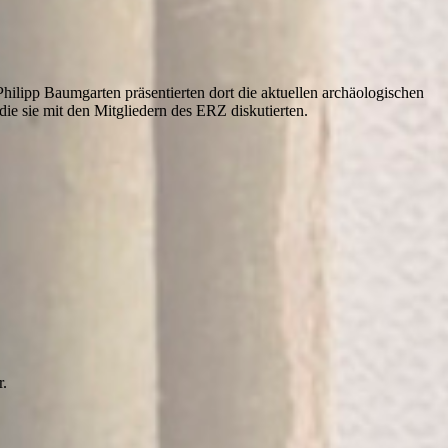
hilipp Baumgarten präsentierten dort die aktuellen archäologischen
e sie mit den Mitgliedern des ERZ diskutierten.
r.