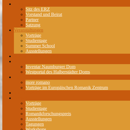
Über das ERZ
Sitz des ERZ
Vorstand und Beirat
Partner
Satzung
Veranstaltungen
Vorträge
Studientage
Summer School
Ausstellungen
Romanikforschungspreis
Projekte
Inventar Naumburger Dom
Westportal des Halberstädter Doms
Publikationen
more romano
Vorträge im Europäischen Romanik Zentrum
Mitgliedschaft
Archiv
Vorträge
Studientage
Romanikforschungspreis
Ausstellungen
Tagungen
Workshops