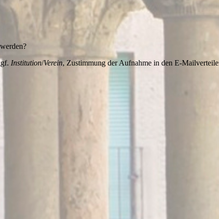
t werden?
ggf.
Institution
/
Verein
, Zustimmung der Aufnahme in den E-Mailverteile