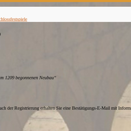
lossfestspiele
p
zum 1209 begonnenen Neubau“
ch der Registrierung erhalten Sie eine Bestätigungs-E-Mail mit Infor