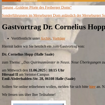
Tagung „Goldene Pforte des Freiberger Doms“
Sonderführungen im Merseburger Dom anlässlich der Merseburger Sch
Gastvortrag Dr. Cornelius Hop
Veröffentlicht unter
Archiv
,
Vorträge
Hiermit laden wir Sie herzlich ein zum Gastvortrag von:
Dr. Cornelius Hopp (Halle Saale)
zum Thema:
„Das Quirinusmünster in Neuss. Neue Überlegungen 
am Mittwoch den
11.06.2025 | 18:15 Uhr
Hörsaal II
am Steintor-Campus
Emil-Abderhalden-Str. 28, 06108 Halle (Saale)
Sollten Sie online teilnehmen wollen, melden Sie sich bitte
hier
an. Na
Wir freuen uns über Ihre Teilnahme!