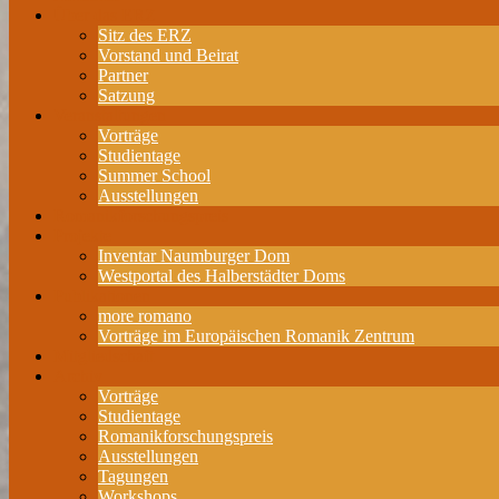
Über das ERZ
Sitz des ERZ
Vorstand und Beirat
Partner
Satzung
Veranstaltungen
Vorträge
Studientage
Summer School
Ausstellungen
Romanikforschungspreis
Projekte
Inventar Naumburger Dom
Westportal des Halberstädter Doms
Publikationen
more romano
Vorträge im Europäischen Romanik Zentrum
Mitgliedschaft
Archiv
Vorträge
Studientage
Romanikforschungspreis
Ausstellungen
Tagungen
Workshops