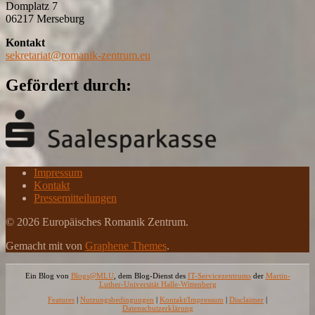
Domplatz 7
06217 Merseburg
Kontakt
sekretariat@romanik-zentrum.eu
Gefördert durch:
Impressum
Kontakt
Pressemitteilungen
© 2026 Europäisches Romanik Zentrum.
Gemacht mit
von
Graphene Themes
.
Ein Blog von
Blogs@MLU
, dem Blog-Dienst des
IT-Servicezentrums
der
Martin-
Luther-Universität Halle-Wittenberg
Features
|
Nutzungsbedingungen
|
Kontakt/Impressum
|
Disclaimer
|
Datenschutzerklärung