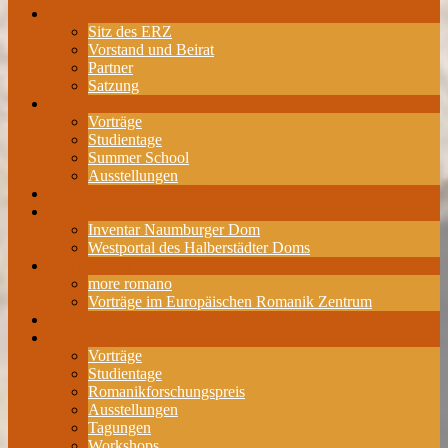
Über das ERZ
Sitz des ERZ
Vorstand und Beirat
Partner
Satzung
Veranstaltungen
Vorträge
Studientage
Summer School
Ausstellungen
Romanikforschungspreis
Projekte
Inventar Naumburger Dom
Westportal des Halberstädter Doms
Publikationen
more romano
Vorträge im Europäischen Romanik Zentrum
Mitgliedschaft
Archiv
Vorträge
Studientage
Romanikforschungspreis
Ausstellungen
Tagungen
Workshops