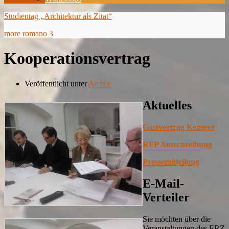
Studientag „Architektur als Zitat“
more romano 3
Kooperationsvertrag
Veröffentlicht unter
Archiv
Aktuelles
Gastvortrag Kemper
RFP Ausschreibung
Pressemitteilung
E-Mail-
Verteiler
Sie möchten über die
Veranstaltungen des ERZ