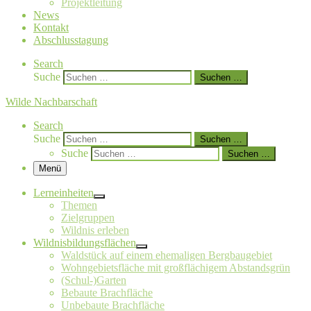
Projektleitung
News
Kontakt
Abschlusstagung
Search
Suche
Suchen …
Wilde Nachbarschaft
Search
Suche
Suchen …
Suche
Suchen …
Menü
Lerneinheiten
Themen
Zielgruppen
Wildnis erleben
Wildnisbildungsflächen
Waldstück auf einem ehemaligen Bergbaugebiet
Wohngebietsfläche mit großflächigem Abstandsgrün
(Schul-)Garten
Bebaute Brachfläche
Unbebaute Brachfläche