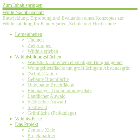
Zum Inhalt springen
Wilde Nachbarschaft
Entwicklung, Erprobung und Evaluation eines Konzeptes zur
Wildnisbildung für Kindergarten, Schule und Hochschule
Lerneinheiten
Themen
Zielgruppen
Wildnis erleben
Wildnisbildungsflächen
Waldstück auf einem ehemaligen Bergbaugebiet
Wohngebietsfläche mit großflächigem Abstandsgrün
(Schul-)Garten
Bebaute Brachfläche
Unbebaute Brachfläche
Ehemaliger Truppenübungsplatz
Ländlicher Auwald
Städtischer Auwald
Stadtwald
Grünfläche (Parkanlage)
Wildnis-Kiste
Das Projekt
Zentrale Ziele
Projektpartner