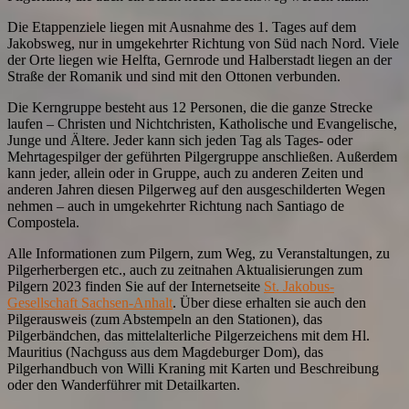
Die Etappenziele liegen mit Ausnahme des 1. Tages auf dem
Jakobsweg, nur in umgekehrter Richtung von Süd nach Nord. Viele
der Orte liegen wie Helfta, Gernrode und Halberstadt liegen an der
Straße der Romanik und sind mit den Ottonen verbunden.
Die Kerngruppe besteht aus 12 Personen, die die ganze Strecke
laufen – Christen und Nichtchristen, Katholische und Evangelische,
Junge und Ältere. Jeder kann sich jeden Tag als Tages- oder
Mehrtagespilger der geführten Pilgergruppe anschließen. Außerdem
kann jeder, allein oder in Gruppe, auch zu anderen Zeiten und
anderen Jahren diesen Pilgerweg auf den ausgeschilderten Wegen
nehmen – auch in umgekehrter Richtung nach Santiago de
Compostela.
Alle Informationen zum Pilgern, zum Weg, zu Veranstaltungen, zu
Pilgerherbergen etc., auch zu zeitnahen Aktualisierungen zum
Pilgern 2023 finden Sie auf der Internetseite
St. Jakobus-
Gesellschaft Sachsen-Anhalt
. Über diese erhalten sie auch den
Pilgerausweis (zum Abstempeln an den Stationen), das
Pilgerbändchen, das mittelalterliche Pilgerzeichens mit dem Hl.
Mauritius (Nachguss aus dem Magdeburger Dom), das
Pilgerhandbuch von Willi Kraning mit Karten und Beschreibung
oder den Wanderführer mit Detailkarten.