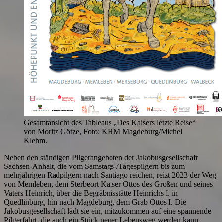
Gesamtansicht des Tableaus „Des Kaisers letzte Reise“
von Moritz Götze, Foto: KHM Magdeburg/Michel
Klehm.
Neben den ständigen Pilgerangeboten der Jakobusgesellschaft
Sachsen-Anhalt, die vom Samstags-/Tagespilgern bis zum
mehrjährigen Radpilgern nach Santiago reichen, reizt 2023 der Weg
von Memleben, dem Sterbeort Kaiser Ottos des Großen und seines
Vaters Heinrich, über die Begräbnisstätte Heinrichs I. in
Quedlinburg, hin nach Magdeburg, dem Grab Ottos I. Die
Jakobusgesellschaft lädt sie ein, mitzukommen auf eine spannende
Pilgerfahrt, die auch ein Stück neuer Lebensweg werden kann.