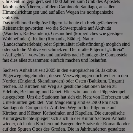
Christentum gepilgert, seit 1000 Jahren zum Grab des Apostels
Jakobus des Älteren, auf dem Camino de Santiago, aus allen
Himmelsrichtungen und auf allen Wegen ins nordspanische
Galizien.
Das traditionell religiöse Pilgern ist heute ein breit gefächerter
Reisemarkt geworden, wo die Schwerpunkte auf Aktivität
(Wandern, Radwandern), Gesundheit (körperliches wie geistiges
Wohlbefinden), Kultur (Romanik, Städte), Natur
(Landschaftserlebnis) oder Spiritualität (Selbstfindung) möglich sind
oder sich die Motive verschmelzen. Der uralte Pilgerruf „Ultreia“ –
»Auf geht’s“, vorwärts und aufwärts nach Santiago de Compostela,
fast dies alles zusammen: einfach machen und loslaufen.
Sachsen-Anhalt ist seit 2005 in den europäischen St. Jakobus
Pilgerweg eingebunden, dessen Verzweigungen noch weiter in den
Norden (England, Skandinavien) oder Osten (Baltikum, Ungarn)
reichen. 32 Kirchen am Weg als geistliche Stationen laden zu
Erlebnis, Besinnung und Gebet. Hier wird auch der Pilgerstempel
ausgegeben. Um die Stationen hat sich ein Netz von Herbergen und
Unterkünften gebildet. Von Magdeburg sind es 2900 km nach
Santiago de Compostela. Auf dem Weg treffen Pilgernde auf
Kirchen und Klöster, Kathedralen und Kapellen. Die europäische
Kulturgeschichte spiegelt sich auch in der Kultur Sachsen-Anhalts
wieder, ob in den Kirchen und Burgen der Straße der Romanik oder
auf den Spuren Ottos des Großen. Die in Jahrhunderten gestaltete