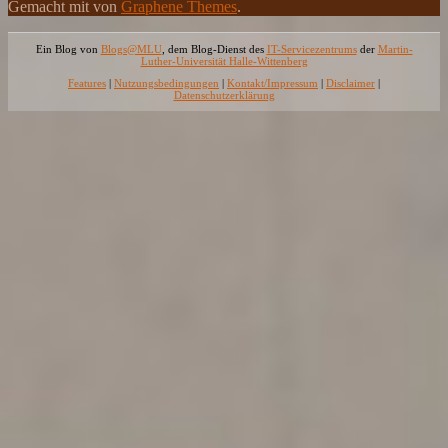
Gemacht mit
von
Graphene Themes
.
Ein Blog von
Blogs@MLU
, dem Blog-Dienst des
IT-Servicezentrums
der
Martin-
Luther-Universität Halle-Wittenberg
Features
|
Nutzungsbedingungen
|
Kontakt/Impressum
|
Disclaimer
|
Datenschutzerklärung