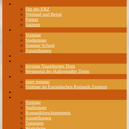
Über das ERZ
Sitz des ERZ
Vorstand und Beirat
Partner
Satzung
Veranstaltungen
Vorträge
Studientage
Summer School
Ausstellungen
Romanikforschungspreis
Projekte
Inventar Naumburger Dom
Westportal des Halberstädter Doms
Publikationen
more romano
Vorträge im Europäischen Romanik Zentrum
Mitgliedschaft
Archiv
Vorträge
Studientage
Romanikforschungspreis
Ausstellungen
Tagungen
Workshops