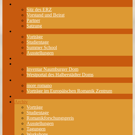
Über das ERZ
Sitz des ERZ
Vorstand und Beirat
Partner
Satzung
Veranstaltungen
Vorträge
Studientage
Summer School
Ausstellungen
Romanikforschungspreis
Projekte
Inventar Naumburger Dom
Westportal des Halberstädter Doms
Publikationen
more romano
Vorträge im Europäischen Romanik Zentrum
Mitgliedschaft
Archiv
Vorträge
Studientage
Romanikforschungspreis
Ausstellungen
Tagungen
Workshops